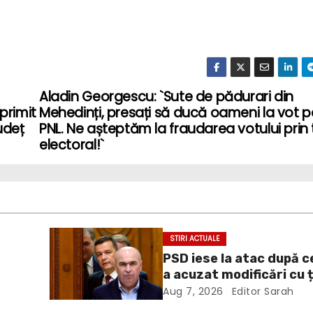
Aladin Georgescu: `Sute de pădurari din
primit
Mehedinți, presați să ducă oameni la vot p
udeț
PNL. Ne așteptăm la fraudarea votului prin
electoral!`
STIRI ACTUALE
PSD iese la atac după c
a acuzat modificări cu 
te
politică la Legea ANI: O
Aug 7, 2026
Editor Sarah
grosolană prin care înc