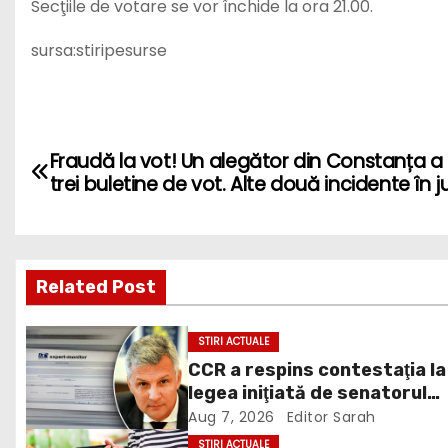
Secţiile de votare se vor închide la ora 21.00.
sursa:stiripesurse
P
Fraudă la vot! Un alegător din Constanța a 
o
trei buletine de vot. Alte două incidente în j
s
t
Related Post
n
STIRI ACTUALE
a
CCR a respins contestaţia la
v
legea iniţiată de senatorul
Zamfir de la PSD, care permi
Aug 7, 2026
Editor Sarah
i
reluarea construcţiei
STIRI ACTUALE