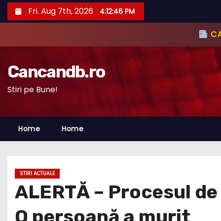
S
Fri. Aug 7th, 2026
4:12:47 PM
k
i
p
t
Cancandb.ro
o
c
Stiri pe Bune!
o
n
Home
Home
t
e
n
t
STIRI ACTUALE
ALERTĂ – Procesul de 
O persoană a murit