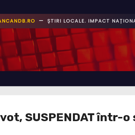
CANCANDB.RO
—
ȘTIRI PE BUNE!
vot, SUSPENDAT într-o s