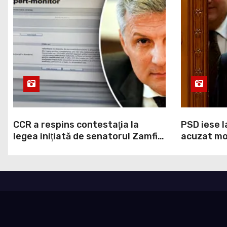
CCR a respins contestaţia la
PSD iese l
legea iniţiată de senatorul Zamfir
acuzat mod
de la PSD, care permite reluarea
la Legea A
construcţiei hidrocentralelor din
grosolană 
zonele protejate
acopere c