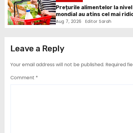
hidrocentralelor din zonele
Prețurile alimentelor la nivel
g
protejate
mondial au atins cel mai ridi
a
nivel din ultimii peste trei ani
Aug 7, 2026
Editor Sarah
ultima lună, grâul s-a scump
t
cel mai mult (+5,8%), pe fon
secetei, dar și al temerilor c
i
Leave a Reply
războiul din Ucraina va pert
din nou exporturile prin Mar
o
Neagră.
Your email address will not be published.
Required fi
n
Comment
*