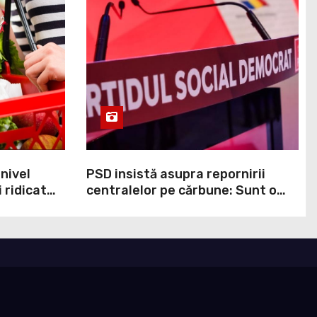
 nivel
PSD insistă asupra repornirii
 ridicat
centralelor pe cărbune: Sunt o
ei ani. În
necesitate în situația de forță
cumpit cel
majoră a țării
ndul
lor că
 perturba
n Marea