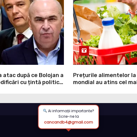
a atac după ce Bolojan a
Prețurile alimentelor la
ificări cu țintă politică
mondial au atins cel mai
NI: O minciună
nivel din ultimii peste tr
prin care încearcă să
ultima lună, grâul s-a s
ulpa PNL-USR
mai mult (+5,8%), pe fo
secetei, dar și al temeri
Ai informații importante?
Scrie-ne la
războiul din Ucraina va
cancandb4@gmail.com
din nou exporturile pri
Neagră.