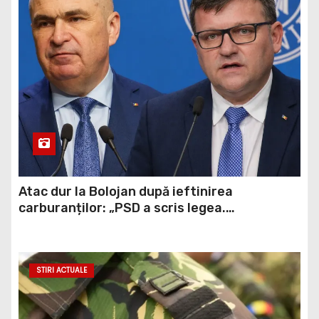
Atac dur la Bolojan după ieftinirea
carburanților: „PSD a scris legea.
Dumneavoastră ați scris discursul de după”
STIRI ACTUALE