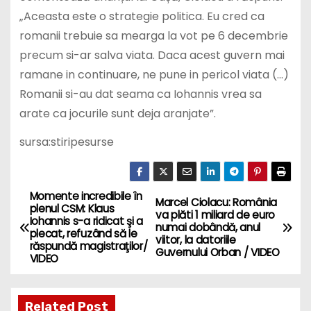
romanii trebuie sa mearga la vot pe 6 decembrie
precum si-ar salva viata. Daca acest guvern mai
ramane in continuare, ne pune in pericol viata (…)
Romanii si-au dat seama ca Iohannis vrea sa
arate ca jocurile sunt deja aranjate”.
sursa:stiripesurse
Momente incredibile în
P
Marcel Ciolacu: România
plenul CSM: Klaus
va plăti 1 miliard de euro
Iohannis s-a ridicat şi a
o
numai dobândă, anul
plecat, refuzând să le
viitor, la datoriile
răspundă magistraţilor/
Guvernului Orban / VIDEO
s
VIDEO
t
Related Post
n