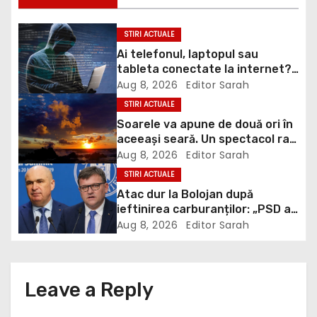
a
STIRI ACTUALE
Ai telefonul, laptopul sau
v
tableta conectate la internet?
DNSC avertizează asupra unui
Aug 8, 2026
Editor Sarah
i
risc pe care mulți utilizatori îl
STIRI ACTUALE
ignoră
g
Soarele va apune de două ori în
aceeași seară. Un spectacol rar
a
va întrerupe liniștea unui sat
Aug 8, 2026
Editor Sarah
din Europa
STIRI ACTUALE
t
Atac dur la Bolojan după
ieftinirea carburanților: „PSD a
i
scris legea. Dumneavoastră ați
Aug 8, 2026
Editor Sarah
scris discursul de după”
o
n
Leave a Reply
Your email address will not be published.