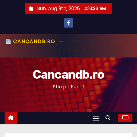
S
Sun. Aug 9th, 2026
4:16:37 AM
k
i
p
t
CANCANDB.RO
—
ȘTIRI PE BUNE!
o
c
Cancandb.ro
o
n
Stiri pe Bune!
t
e
n
t
STIRI ACTUALE