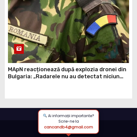
MApN reacționează după explozia dronei din
Bulgaria: „Radarele nu au detectat niciun
aparat care să fi traversat România”
Ai informații importante?
Scrie-ne la
cancandb4@gmail.com