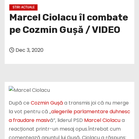
Marcel Ciolacu îl combate
pe Cozmin Gușă / VIDEO
Dec 3, 2020
După ce
Cozmin Gușă
a transmis joi că nu merge
la vot pentru că „
alegerile parlamentare duhnesc
a fraudare masiv
ă”, liderul PSD
Marcel Ciolacu
a
reacționat printr-un mesaj opus.Întrebat cum
comentează anunțul lui Gușă, Ciolacu a răspuns:
„Aceasta este o strategie politica. Eu cred ca