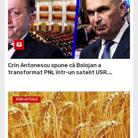
Crin Antonescu spune că Bolojan a
transformat PNL într-un satelit USR,
asemănător fostului club de fotbal Dinamo
Victoria, care a aparținut Miliției
STIRI ACTUALE