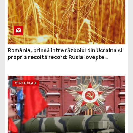
România, prinsă între războiul din Ucraina și
propria recoltă record: Rusia lovește
porturile ucrainene, iar țara noastră ar
putea redeveni principala rută pentru
exportul cerealelor
STIRI ACTUALE