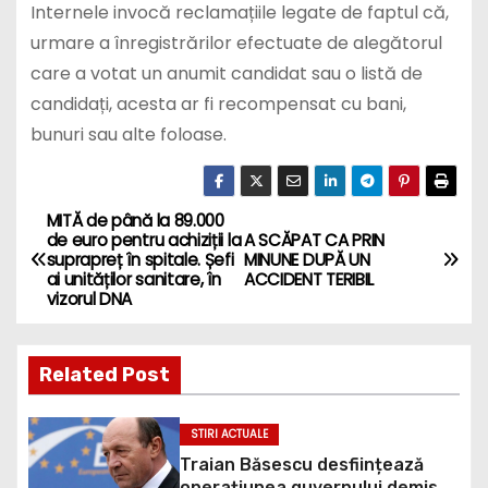
Internele invocă reclamațiile legate de faptul că,
urmare a înregistrărilor efectuate de alegătorul
care a votat un anumit candidat sau o listă de
candidați, acesta ar fi recompensat cu bani,
bunuri sau alte foloase.
MITĂ de până la 89.000
P
de euro pentru achiziții la
A SCĂPAT CA PRIN
suprapreț în spitale. Șefi
MINUNE DUPĂ UN
o
ai unităților sanitare, în
ACCIDENT TERIBIL
vizorul DNA
s
t
Related Post
n
STIRI ACTUALE
a
Traian Băsescu desființează
operațiunea guvernului demis,