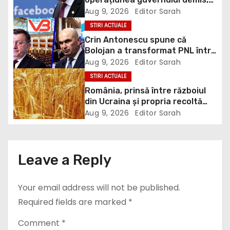
v
Bolojan, de scufundare a
Aug 9, 2026
Editor Sarah
barjelor în Dunăre: „Este o
i
STIRI ACTUALE
improvizație”
Crin Antonescu spune că
g
Bolojan a transformat PNL într-
un satelit USR, asemănător
Aug 9, 2026
Editor Sarah
a
fostului club de fotbal Dinamo
STIRI ACTUALE
Victoria, care a aparținut Miliției
România, prinsă între războiul
t
din Ucraina și propria recoltă
record: Rusia lovește porturile
i
Aug 9, 2026
Editor Sarah
ucrainene, iar țara noastră ar
putea redeveni principala rută
o
pentru exportul cerealelor
n
Leave a Reply
Your email address will not be published.
Required fields are marked
*
Comment
*