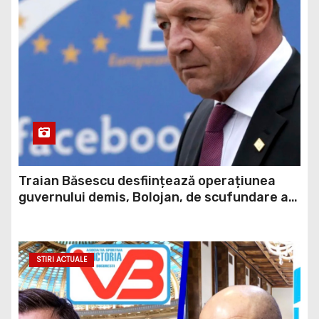
Traian Băsescu desființează operațiunea
guvernului demis, Bolojan, de scufundare a
barjelor în Dunăre: „Este o improvizație”
STIRI ACTUALE