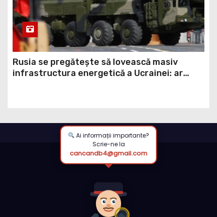
Rusia se pregătește să lovească masiv
infrastructura energetică a Ucrainei: ar
putea folosi rachete balistice din rezerva
strategică (ISW)
Ai informații importante?
Scrie-ne la
cancandb4@gmail.com