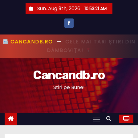
S
Sun. Aug 9th, 2026
10:53:21 AM
k
i
p
t
CANCANDB.RO
—
PRIMUL CU ȘTIREA,
o
PRIMUL CU ADEVĂRUL!
c
o
Cancandb.ro
n
t
Stiri pe Bune!
e
n
t