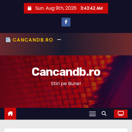
S
Sun. Aug 9th, 2026
3:43:43 AM
k
i
p
t
CANCANDB.RO
—
ȘTIRI PE BUNE!
o
c
Cancandb.ro
o
n
Stiri pe Bune!
t
e
n
t
STIRI ACTUALE