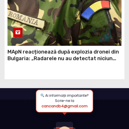
MApN reacționează după explozia dronei din
Bulgaria: „Radarele nu au detectat niciun
aparat care să fi traversat România”
Ai informații importante?
Scrie-ne la
cancandb4@gmail.com