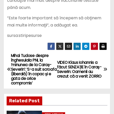
până acum.
”Este foarte important să începem să obţinem
mai multe informaţii”, a adăugat ea.
sursa:stiripesurse
Mihai Tudose despre
P
înghesuiala PNL la
VIDEO Klaus Iohannis a
‘minunea de la Caraș-
o
făcut SENZAȚIE în Caraș-
Severin’: ‘S-a suit scroafa
Severin: Oamenii au
(liberală) în copac și e
crezut că a venit ZORRO
s
gata de orice
compromis’
t
n
Related Post
a
STIRI ACTUALE