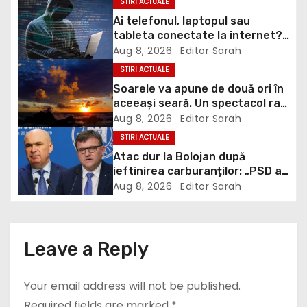
v
Ai telefonul, laptopul sau
tableta conectate la internet?
i
DNSC avertizează asupra unui
Aug 8, 2026
Editor Sarah
risc pe care mulți utilizatori îl
STIRI ACTUALE
g
ignoră
Soarele va apune de două ori în
aceeași seară. Un spectacol rar
a
va întrerupe liniștea unui sat
Aug 8, 2026
Editor Sarah
din Europa
t
STIRI ACTUALE
Atac dur la Bolojan după
i
ieftinirea carburanților: „PSD a
scris legea. Dumneavoastră ați
Aug 8, 2026
Editor Sarah
o
scris discursul de după”
n
Leave a Reply
Your email address will not be published.
Required fields are marked
*