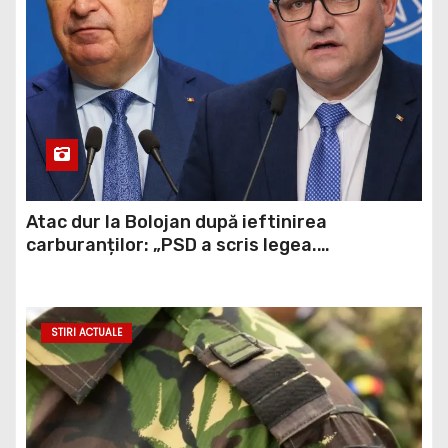
Atac dur la Bolojan după ieftinirea
carburanților: „PSD a scris legea.
Dumneavoastră ați scris discursul de după”
STIRI ACTUALE