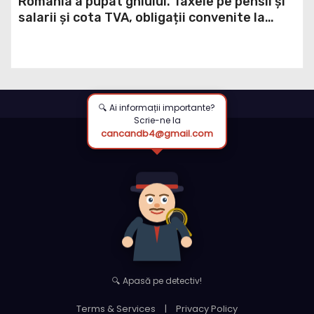
România a pupat ghiulul. Taxele pe pensii și
salarii și cota TVA, obligații convenite la
Washington printr-un Acord semnat pe 16
aprilie / DOCUMENT
🔍 Ai informații importante?
Scrie-ne la
cancandb4@gmail.com
🔍 Apasă pe detectiv!
Terms & Services
|
Privacy Policy