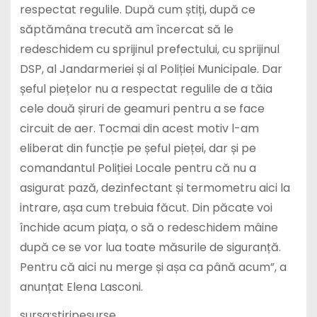
respectat regulile. După cum știți, după ce
săptămâna trecută am încercat să le
redeschidem cu sprijinul prefectului, cu sprijinul
DSP, al Jandarmeriei și al Poliției Municipale. Dar
șeful piețelor nu a respectat regulile de a tăia
cele două șiruri de geamuri pentru a se face
circuit de aer. Tocmai din acest motiv l-am
eliberat din funcție pe șeful pieței, dar și pe
comandantul Poliției Locale pentru că nu a
asigurat pază, dezinfectant și termometru aici la
intrare, așa cum trebuia făcut. Din păcate voi
închide acum piața, o să o redeschidem mâine
după ce se vor lua toate măsurile de siguranță.
Pentru că aici nu merge și așa ca până acum”, a
anunțat Elena Lasconi.
sursa:stiripesurse