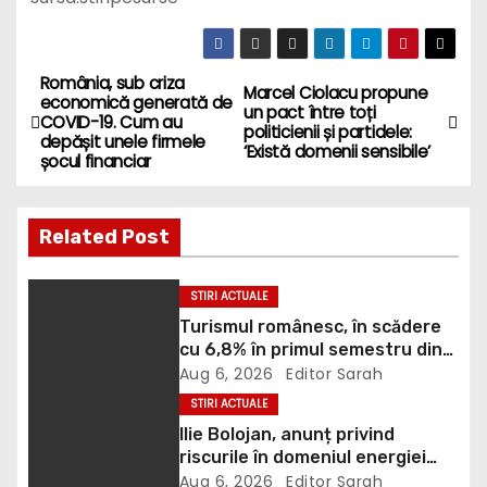
România, sub criza
P
Marcel Ciolacu propune
economică generată de
un pact între toți
COVID-19. Cum au
o
politicienii și partidele:
depășit unele firmele
‘Există domenii sensibile’
șocul financiar
s
t
Related Post
n
STIRI ACTUALE
a
Turismul românesc, în scădere
cu 6,8% în primul semestru din
v
2026
Aug 6, 2026
Editor Sarah
i
STIRI ACTUALE
Ilie Bolojan, anunț privind
g
riscurile în domeniul energiei
electrice. Ce a decis Guvernul
Aug 6, 2026
Editor Sarah