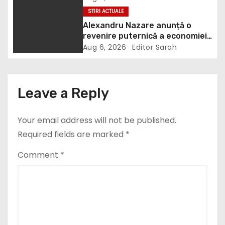
a
STIRI ACTUALE
Alexandru Nazare anunță o
t
revenire puternică a economiei
în 2027: Inflația va scădea,
i
Aug 6, 2026
Editor Sarah
consumul va crește
o
n
Leave a Reply
Your email address will not be published.
Required fields are marked
*
Comment
*