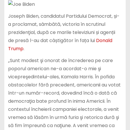
Joseph Biden, candidatul Partidului Democrat, și-
a proclamat, sâmbătă, victoria în scrutinul
prezidenţial, după ce marile televiziuni și agenții
de presă l-au dat câștigător în fața lui
Donald
Trump
.
„Sunt modest şi onorat de încrederea pe care
poporul american ne-a acordat-o mie şi
vicepreşedintelui-ales, Kamala Harris. În pofida
obstacolelor fără precedent, americanii au votat
într-un număr-record, dovedind încă o dată că
democraţia bate profund în inima Americii. În
contextul încheierii campaniei electorale, a venit
vremea să lăsăm în urmă furia şi retorica dură şi
să fim împreună ca naţiune. A venit vremea ca