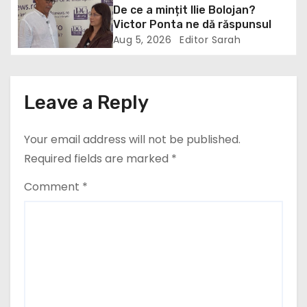
De ce a mințit Ilie Bolojan?
t
Victor Ponta ne dă răspunsul
i
Aug 5, 2026
Editor Sarah
o
n
Leave a Reply
Your email address will not be published.
Required fields are marked
*
Comment
*