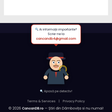
Ai informații importante?
Scrie-ne la
cancandb4@gmail.com
Apasă pe detectiv!
Terms & Services
|
Privacy Policy
© 2026
— Știri din Dâmbovița si nu numai!
CancanDB.ro