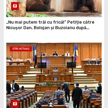
„Nu mai putem trăi cu frică!” Petiție către
Nicușor Dan, Bolojan și Buzoianu după
atacurile urșilor din Covasna
STIRI ACTUALE