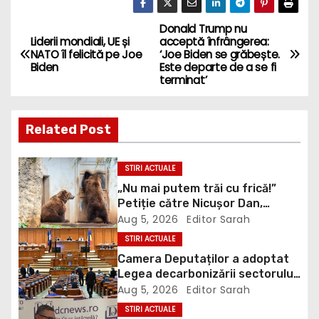
Donald Trump nu
P
Liderii mondiali, UE și
acceptă înfrângerea:
NATO îl felicită pe Joe
‘Joe Biden se grăbește.
o
Biden
Este departe de a se fi
terminat’
s
t
Related Post
n
STIRI ACTUALE
a
„Nu mai putem trăi cu frică!”
Petiție către Nicușor Dan,
v
Bolojan și Buzoianu după
Aug 5, 2026
Editor Sarah
atacurile urșilor din Covasna
i
STIRI ACTUALE
Camera Deputaților a adoptat
g
Legea decarbonizării sectorului
energetic. Amendamentul PSD,
Aug 5, 2026
Editor Sarah
a
inclus în proiect
STIRI ACTUALE