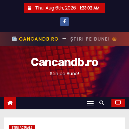
S
Thu. Aug 6th, 2026
1:23:03 AM
k
i
p
t
CANCANDB.RO
—
ȘTIRI PE BUNE!
o
c
Cancandb.ro
o
n
Stiri pe Bune!
t
e
n
t
STIRI ACTUALE