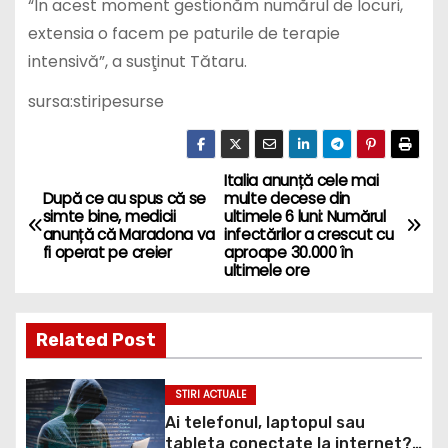
“În acest moment gestionăm numărul de locuri,
extensia o facem pe paturile de terapie
intensivă”, a susţinut Tătaru.
sursa:stiripesurse
Italia anunță cele mai
P
După ce au spus că se
multe decese din
simte bine, medicii
ultimele 6 luni: Numărul
o
anunță că Maradona va
infectărilor a crescut cu
fi operat pe creier
aproape 30.000 în
s
ultimele ore
t
Related Post
n
a
STIRI ACTUALE
Ai telefonul, laptopul sau
v
tableta conectate la internet?