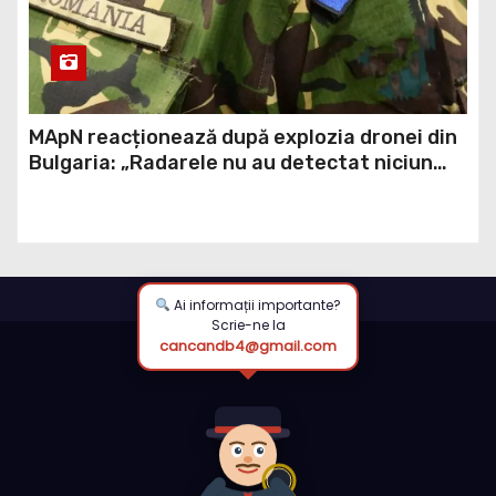
MApN reacționează după explozia dronei din
Bulgaria: „Radarele nu au detectat niciun
aparat care să fi traversat România”
Ai informații importante?
Scrie-ne la
cancandb4@gmail.com