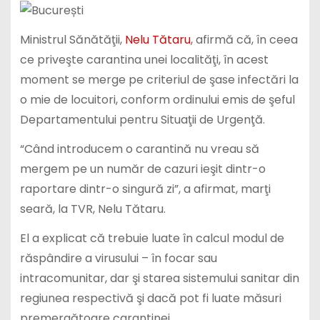
Ministrul Sănătăţii,
Nelu Tătaru
, afirmă că, în ceea
ce priveşte carantina unei localităţi, în acest
moment se merge pe criteriul de şase infectări la
o mie de locuitori, conform ordinului emis de şeful
Departamentului pentru Situaţii de Urgenţă.
“Când introducem o carantină nu vreau să
mergem pe un număr de cazuri ieşit dintr-o
raportare dintr-o singură zi”, a afirmat, marţi
seară, la TVR, Nelu Tătaru.
El a explicat că trebuie luate în calcul modul de
răspândire a virusului – în focar sau
intracomunitar, dar şi starea sistemului sanitar din
regiunea respectivă şi dacă pot fi luate măsuri
premergătoare carantinei.