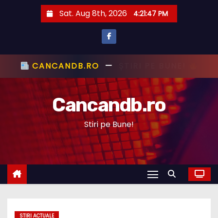
S
Sat. Aug 8th, 2026
4:21:48 PM
k
i
p
t
CANCANDB.RO
—
ȘTIRI PE BUNE!
o
c
Cancandb.ro
o
n
Stiri pe Bune!
t
e
n
t
STIRI ACTUALE