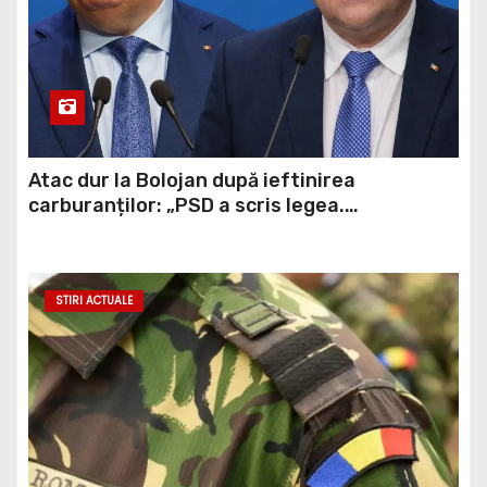
Atac dur la Bolojan după ieftinirea
carburanților: „PSD a scris legea.
Dumneavoastră ați scris discursul de după”
STIRI ACTUALE