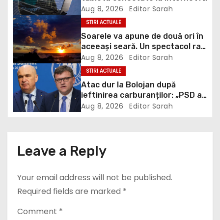
DNSC avertizează asupra unui
Aug 8, 2026
Editor Sarah
i
risc pe care mulți utilizatori îl
STIRI ACTUALE
ignoră
g
Soarele va apune de două ori în
aceeași seară. Un spectacol rar
a
va întrerupe liniștea unui sat
Aug 8, 2026
Editor Sarah
din Europa
STIRI ACTUALE
t
Atac dur la Bolojan după
ieftinirea carburanților: „PSD a
i
scris legea. Dumneavoastră ați
Aug 8, 2026
Editor Sarah
scris discursul de după”
o
n
Leave a Reply
Your email address will not be published.
Required fields are marked
*
Comment
*