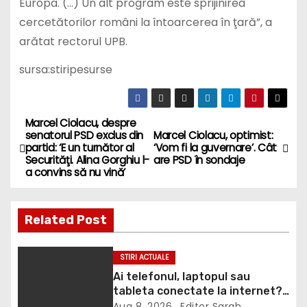
Europa. (…) Un alt program este sprijinirea
cercetătorilor români la întoarcerea în ţară”, a
arătat rectorul UPB.
sursa:stiripesurse
Marcel Ciolacu, despre
P
senatorul PSD exclus din
Marcel Ciolacu, optimist:
partid: ‘E un turnător al
‘Vom fi la guvernare’. Cât
o
Securităţi. Alina Gorghiu l-
are PSD în sondaje
a convins să nu vină’
s
t
Related Post
n
STIRI ACTUALE
a
Ai telefonul, laptopul sau
tableta conectate la internet?
v
DNSC avertizează asupra unui
Aug 8, 2026
Editor Sarah