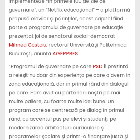
implementeze “în primele 100 de zile de
guvernare”, un “Netflix educaţional” – o platformă
propusă elevilor şi părinţilor, acest capitol fiind
parte a programului de guvernare pe educaţie
prezentat joi de senatorul social-democrat
Mihnea Costoiu
, rectorul Universităţii Politehnica
Bucureşti, anunță
AGERPRES
.
“Programul de guvernare pe care
PSD
îl prezintă
a reieşit nu doar din experienţa pe care o avem în
zona educaţională, dar în primul rând din dialogul
pe care l-am avut cu partenerii noştri pe mai
multe paliere, cu foarte multe idei bune. Un
program care se centrează pe dialog în primul
rând, cu accentul pus pe elevi şi studenţi, pe
modernizarea arhitecturii curriculare şi
programelor şcolare şi printr-o finanţare justă şi