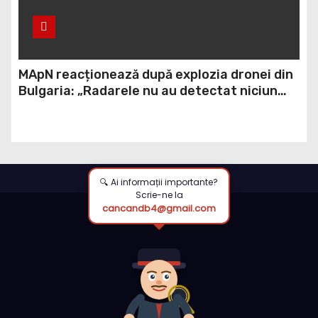
MApN reacționează după explozia dronei din
Bulgaria: „Radarele nu au detectat niciun
aparat care să fi traversat România”
🔍 Ai informații importante?
Scrie-ne la
cancandb4@gmail.com