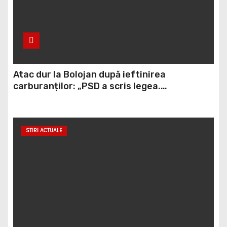
Atac dur la Bolojan după ieftinirea
carburanților: „PSD a scris legea.
Dumneavoastră ați scris discursul de după”
STIRI ACTUALE