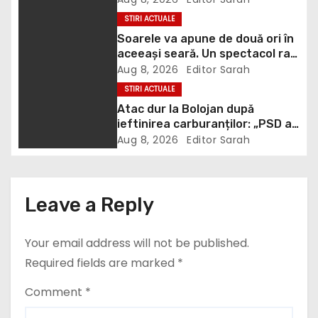
risc pe care mulți utilizatori îl
i
STIRI ACTUALE
ignoră
Soarele va apune de două ori în
g
aceeași seară. Un spectacol rar
va întrerupe liniștea unui sat
Aug 8, 2026
Editor Sarah
a
din Europa
STIRI ACTUALE
Atac dur la Bolojan după
t
ieftinirea carburanților: „PSD a
scris legea. Dumneavoastră ați
i
Aug 8, 2026
Editor Sarah
scris discursul de după”
o
n
Leave a Reply
Your email address will not be published.
Required fields are marked
*
Comment
*