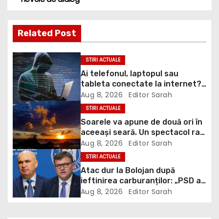
t
Related Post
n
STIRI ACTUALE
a
Ai telefonul, laptopul sau
tableta conectate la internet?
v
DNSC avertizează asupra unui
Aug 8, 2026
Editor Sarah
risc pe care mulți utilizatori îl
i
STIRI ACTUALE
ignoră
Soarele va apune de două ori în
g
aceeași seară. Un spectacol rar
va întrerupe liniștea unui sat
Aug 8, 2026
Editor Sarah
a
din Europa
STIRI ACTUALE
Atac dur la Bolojan după
t
ieftinirea carburanților: „PSD a
scris legea. Dumneavoastră ați
i
Aug 8, 2026
Editor Sarah
scris discursul de după”
o