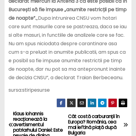
București să fie impuse „anumite restricții pe timp
de noapte”.
„Dupa intrunirea CNSU vom hotari
care sunt masurile care se pastreaza, daca se iau
si alte masuri, in functiile de analizele care se fac.
Nu am spus niciodata despre carantinare asa
cum s-a preluat in anumite publicatii, am spus ca
e posibil sa fie impuse anumite restrictii pe timp
de noapte, dar nu pot sa ma antepronunt inainte
de decizia CNSU”, a declarat Traian Berbeceanu.
sursa:stiripesurse
Klaus Iohannis
P
Cât costă carburanții în
reacționează la
Europa? România, cea
avertismentul
o
mai ieftină piață după
patriarhului Daniel: Este
Bulgaria
nevoie de dialog
s