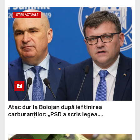
STIRI ACTUALE
Atac dur la Bolojan după ieftinirea
carburanților: „PSD a scris legea.
Dumneavoastră ați scris discursul de după”
STIRI ACTUALE