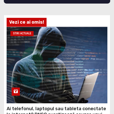
Vezi ce ai omis!
STIRI ACTUALE
Ai telefonul, laptopul sau tableta conectate
la internet? DNSC avertizează asupra unui
risc pe care mulți utilizatori îl ignoră