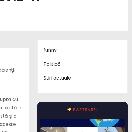
funny
Politică
cienţii
Stiri actuale
luptă cu
i există în
PARTENERI
stă şi o
 aceste