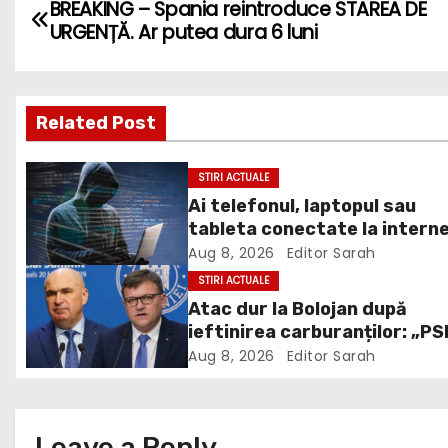
P
BREAKING – Spania reintroduce STAREA DE
URGENȚĂ. Ar putea dura 6 luni
o
s
Related Post
t
n
STIRI ACTUALE
Ai telefonul, laptopul sau
a
tableta conectate la intern
v
DNSC avertizează asupra un
Aug 8, 2026
Editor Sarah
risc pe care mulți utilizatori 
STIRI ACTUALE
i
ignoră
Atac dur la Bolojan după
ieftinirea carburanților: „PS
g
scris legea. Dumneavoastră 
Aug 8, 2026
Editor Sarah
a
scris discursul de după”
t
Leave a Reply