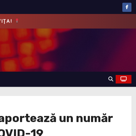
EVĂRUL!
 raportează un număr
COVID-19