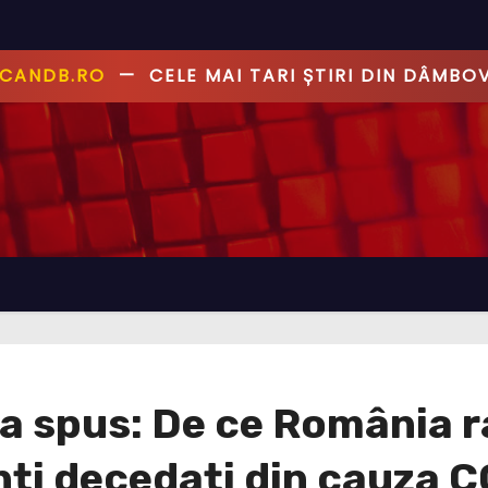
ANDB.RO
—
PRIMUL CU ȘTIREA, PRIMUL CU AD
i a spus: De ce România
nți decedați din cauza 