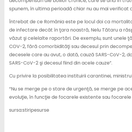
decompensări ale bolilor cronice, care se află în tra
spunem, în ultima perioadă chiar nu au mai verificat ace
Întrebat de ce România este pe locul doi ca mortalitate
de infectare decât în ţara noastră, Nelu Tătaru a ră
văzut şi celelalte raportări. De exemplu, sunt unele
COV-2, fără comorbidităţi sau decesul prin decompe
decesele care au avut, o dată, cauză SARS-CoV-2, d
SARS-CoV-2 şi decesul fiind din acele cauze”.
Cu privire la posibilitatea instituirii carantinei, ministr
“Nu se merge pe o stare de urgenţă, se merge pe acele
evoluţie, în funcţie de focarele existente sau focarele
sursa:stiripesurse