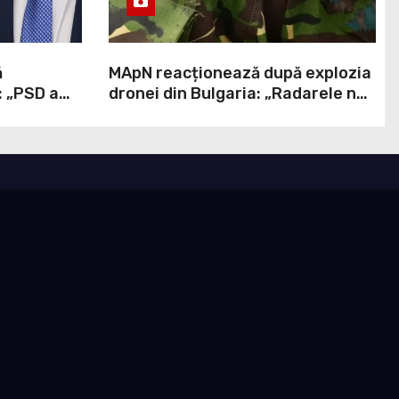
ă
MApN reacționează după explozia
: „PSD a
dronei din Bulgaria: „Radarele nu
stră ați
au detectat niciun aparat care să
fi traversat România”