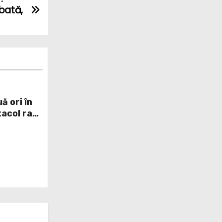
bată,
ă ori în
acol rar
ui sat din