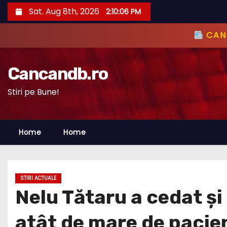
S
Sat. Aug 8th, 2026
2:10:07 PM
k
i
CANC
p
t
Cancandb.ro
o
c
Stiri pe Bune!
o
n
Home
Home
t
e
n
t
STIRI ACTUALE
Nelu Tătaru a cedat ș
atât de mare de pacie