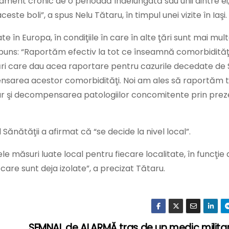
tament cronic de o perioadă îndelungată sau unii dintre ei
ste boli”, a spus Nelu Tătaru, în timpul unei vizite în Iaşi.
 în Europa, în condiţiile în care în alte ţări sunt mai mult
spuns: “Raportăm efectiv la tot ce înseamnă comorbidităţ
 ţări care dau acea raportare pentru cazurile decedate de
nsarea acestor comorbidităţi. Noi am ales să raportăm 
ar şi decompensarea patologiilor concomitente prin pre
ul Sănătăţii a afirmat că “se decide la nivel local”.
 măsuri luate local pentru fiecare localitate, în funcţie 
 care sunt deja izolate”, a precizat Tătaru.
SEMNAL de ALARMĂ tras de un medic militar