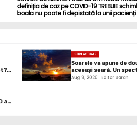
definiția de caz pe COVID-19 TREBUIE schim
boala nu poate fi depistată la unii pacienți
STIRI ACTUALE
Soarele va apune de dou
et?
aceeași seară. Un spect
ui
va întrerupe liniștea un
Aug 8, 2026
Editor Sarah
îl
Europa
D a
ați