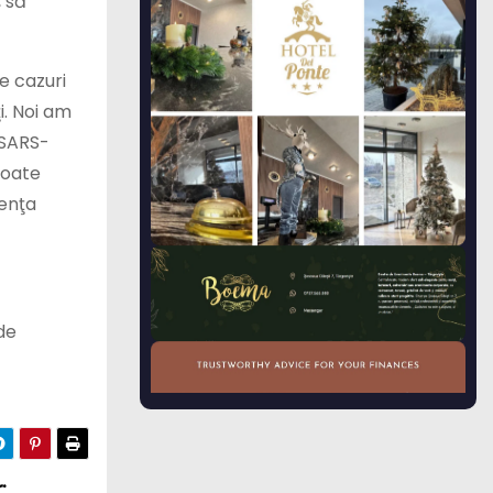
, să
e cazuri
i. Noi am
 SARS-
toate
zenţa
de
: