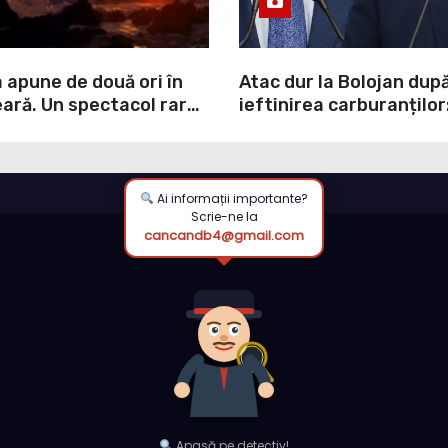
 apune de două ori în
Atac dur la Bolojan dup
ară. Un spectacol rar
ieftinirea carburanților
pe liniștea unui sat din
scris legea. Dumneavoa
scris discursul de după”
Ai informații importante?
Scrie-ne la
cancandb4@gmail.com
Apasă pe detectiv!