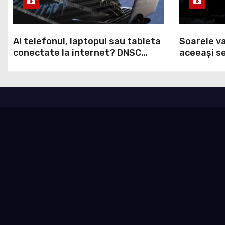
Ai telefonul, laptopul sau tableta
Soarele va
conectate la internet? DNSC
aceeași se
avertizează asupra unui risc pe
va întreru
care mulți utilizatori îl ignoră
Europa