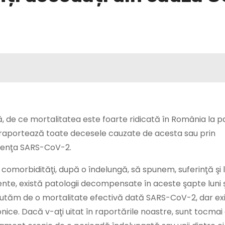
ară, de ce mortalitatea este foarte ridicată în România la pa
le raportează toate decesele cauzate de acesta sau prin
zenţa SARS-CoV-2.
 comorbidităţi, după o îndelungă, să spunem, suferinţă şi 
tente, există patologii decompensate în aceste şapte luni ş
scutăm de o mortalitate efectivă dată SARS-CoV-2, dar exi
ice. Dacă v-aţi uitat în raportările noastre, sunt tocmai