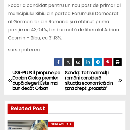
Fodor a candidat pentru un nou post de primar al
municipiului Sibiu din partea Forumului Democrat
al Germanilor din România și a obținut prima
poziție cu 43,04%, fiind urmată de liberalul Adrian
Cosmin – Bibu, cu 31,13%.
sursa:puterea
USR-PLUS îl propune pe
Sondaj: Tot mai mulți
P
Dacian Cioloș premier
români consideră
după alegeri: Este mai
situația economică din
o
bun decât Orban
țară drept „proastă”
s
Related Post
t
n
STIRI ACTUALE