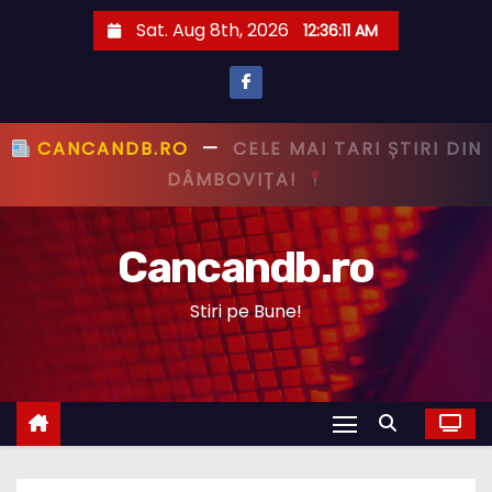
S
Sat. Aug 8th, 2026
12:36:12 AM
k
i
p
t
CANCANDB.RO
—
PRIMUL CU ȘTIREA,
o
PRIMUL CU ADEVĂRUL!
c
o
Cancandb.ro
n
t
Stiri pe Bune!
e
n
t