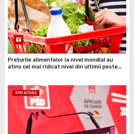
Prețurile alimentelor la nivel mondial au
atins cel mai ridicat nivel din ultimii peste
trei ani. În ultima lună, grâul s-a scumpit cel
mai mult (+5,8%), pe fondul secetei, dar și al
temerilor că războiul din Ucraina va perturba
STIRI ACTUALE
din nou exporturile prin Marea Neagră.