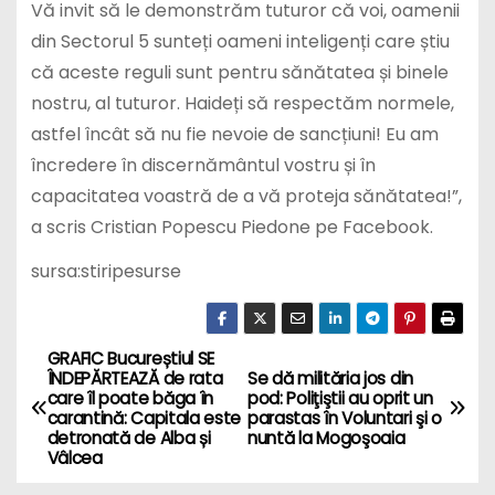
Vă invit să le demonstrăm tuturor că voi, oamenii
din Sectorul 5 sunteți oameni inteligenți care știu
că aceste reguli sunt pentru sănătatea și binele
nostru, al tuturor. Haideți să respectăm normele,
astfel încât să nu fie nevoie de sancțiuni! Eu am
încredere în discernământul vostru și în
capacitatea voastră de a vă proteja sănătatea!”,
a scris Cristian Popescu Piedone pe Facebook.
sursa:stiripesurse
GRAFIC Bucureștiul SE
P
ÎNDEPĂRTEAZĂ de rata
Se dă milităria jos din
care îl poate băga în
pod: Poliţiştii au oprit un
o
carantină: Capitala este
parastas în Voluntari şi o
detronată de Alba și
nuntă la Mogoşoaia
s
Vâlcea