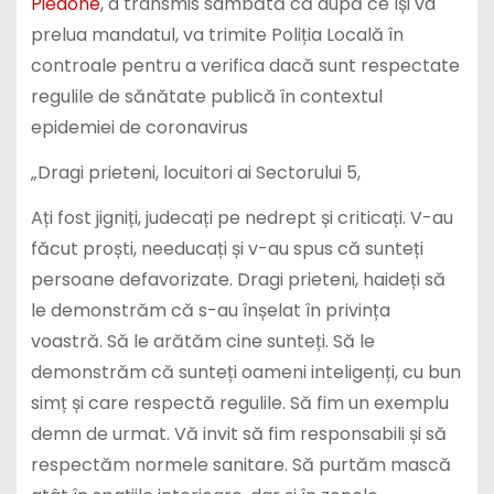
Piedone
, a transmis sâmbătă că după ce își va
prelua mandatul, va trimite Poliția Locală în
controale pentru a verifica dacă sunt respectate
regulile de sănătate publică în contextul
epidemiei de coronavirus
„Dragi prieteni, locuitori ai Sectorului 5,
Ați fost jigniți, judecați pe nedrept și criticați. V-au
făcut proști, needucați și v-au spus că sunteți
persoane defavorizate. Dragi prieteni, haideți să
le demonstrăm că s-au înșelat în privința
voastră. Să le arătăm cine sunteți. Să le
demonstrăm că sunteți oameni inteligenți, cu bun
simț și care respectă regulile. Să fim un exemplu
demn de urmat. Vă invit să fim responsabili și să
respectăm normele sanitare. Să purtăm mască