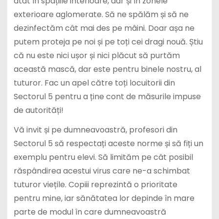
atât în spațiile interioare, dar și în zonele
exterioare aglomerate. Să ne spălăm și să ne
dezinfectăm cât mai des pe mâini. Doar așa ne
putem proteja pe noi și pe toți cei dragi nouă. Știu
că nu este nici ușor și nici plăcut să purtăm
această mască, dar este pentru binele nostru, al
tuturor. Fac un apel către toți locuitorii din
Sectorul 5 pentru a ține cont de măsurile impuse
de autorități!
Vă invit și pe dumneavoastră, profesori din
Sectorul 5 să respectați aceste norme și să fiți un
exemplu pentru elevi. Să limităm pe cât posibil
răspândirea acestui virus care ne-a schimbat
tuturor viețile. Copiii reprezintă o prioritate
pentru mine, iar sănătatea lor depinde în mare
parte de modul în care dumneavoastră