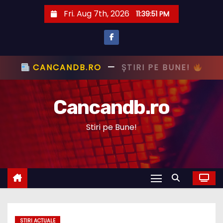
S
Fri. Aug 7th, 2026
11:39:52 PM
k
i
p
t
CANCANDB.RO
—
ȘTIRI PE BUNE!
o
c
Cancandb.ro
o
n
Stiri pe Bune!
t
e
n
t
STIRI ACTUALE