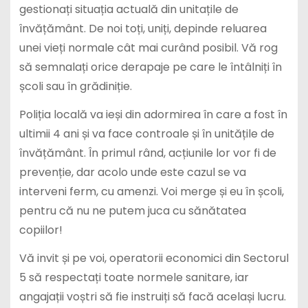
gestionați situația actuală din unitațile de
învățământ. De noi toți, uniți, depinde reluarea
unei vieți normale cât mai curând posibil. Vă rog
să semnalați orice derapaje pe care le întâlniți în
școli sau în grădiniție.
Poliția locală va ieși din adormirea în care a fost în
ultimii 4 ani și va face controale și în unitățile de
învățământ. În primul rând, acțiunile lor vor fi de
prevenție, dar acolo unde este cazul se va
interveni ferm, cu amenzi. Voi merge și eu în școli,
pentru că nu ne putem juca cu sănătatea
copiilor!
Vă invit și pe voi, operatorii economici din Sectorul
5 să respectați toate normele sanitare, iar
angajații voștri să fie instruiți să facă același lucru.