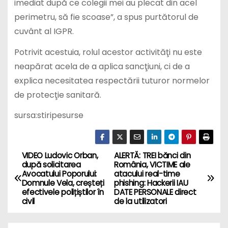
imediat după ce colegii mei au plecat din acel
perimetru, să fie scoase”, a spus purtătorul de
cuvânt al IGPR.
Potrivit acestuia, rolul acestor activităţi nu este
neapărat acela de a aplica sancţiuni, ci de a
explica necesitatea respectării tuturor normelor
de protecţie sanitară.
sursa:stiripesurse
VIDEO Ludovic Orban,
ALERTĂ: TREI bănci din
P
după solicitarea
România, VICTIME ale
Avocatului Poporului:
atacului real-time
o
Domnule Vela, creșteți
phishing: Hackerii IAU
efectivele polițiștilor în
DATE PERSONALE direct
s
civil
de la utilizatori
t