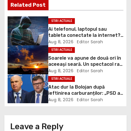
Related Post
n
a
STIRI ACTUALE
Ai telefonul, laptopul sau
v
tableta conectate la internet?
DNSC avertizează asupra unui
Aug 8, 2026
Editor Sarah
i
risc pe care mulți utilizatori îl
STIRI ACTUALE
ignoră
g
Soarele va apune de două ori în
aceeași seară. Un spectacol rar
a
va întrerupe liniștea unui sat
Aug 8, 2026
Editor Sarah
din Europa
STIRI ACTUALE
t
Atac dur la Bolojan după
ieftinirea carburanților: „PSD a
i
scris legea. Dumneavoastră ați
Aug 8, 2026
Editor Sarah
scris discursul de după”
o
n
Leave a Reply