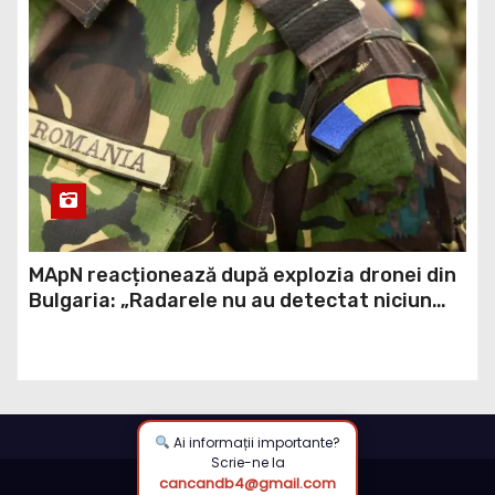
MApN reacționează după explozia dronei din
Bulgaria: „Radarele nu au detectat niciun
aparat care să fi traversat România”
Ai informații importante?
Scrie-ne la
cancandb4@gmail.com