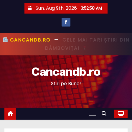
S
Sun. Aug 9th, 2026
3:52:59 AM
k
i
p
t
CANCANDB.RO
—
PRIMUL CU ȘTIREA,
o
PRIMUL CU ADEVĂRUL!
c
o
Cancandb.ro
n
t
Stiri pe Bune!
e
n
t