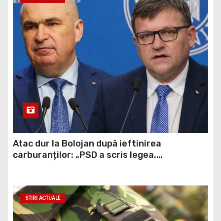
Atac dur la Bolojan după ieftinirea
carburanților: „PSD a scris legea.
Dumneavoastră ați scris discursul de după”
STIRI ACTUALE