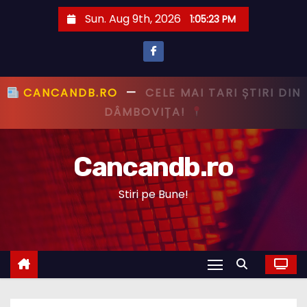
S
Sun. Aug 9th, 2026
1:05:24 PM
k
i
p
t
CANCANDB.RO
—
PRIMUL CU ȘTIREA,
o
PRIMUL CU ADEVĂRUL!
c
o
Cancandb.ro
n
t
Stiri pe Bune!
e
n
t