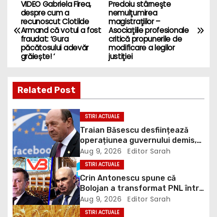
VIDEO Gabriela Firea,
Predoiu stârneşte
P
despre cum a
nemulţumirea
recunoscut Clotilde
magistraţiilor –
o
Armand că votul a fost
Asociaţiile profesionale
fraudat: ‘Gura
critică propunerile de
s
păcătosului adevăr
modificare a legilor
grăiește! ‘
justiţiei
t
n
Related Post
a
STIRI ACTUALE
v
Traian Băsescu desființează
operațiunea guvernului demis,
i
Bolojan, de scufundare a
Aug 9, 2026
Editor Sarah
barjelor în Dunăre: „Este o
STIRI ACTUALE
g
improvizație”
Crin Antonescu spune că
Bolojan a transformat PNL într-
a
un satelit USR, asemănător
Aug 9, 2026
Editor Sarah
fostului club de fotbal Dinamo
t
STIRI ACTUALE