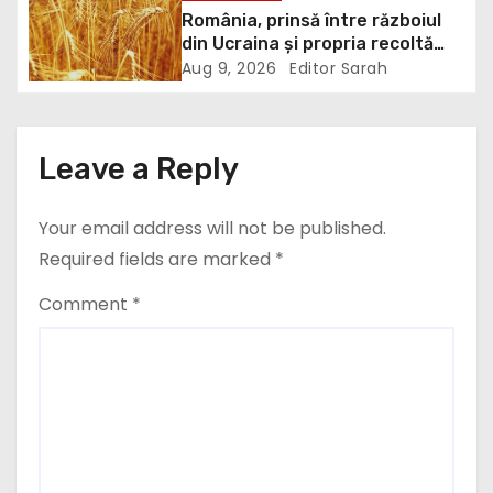
Victoria, care a aparținut Miliției
România, prinsă între războiul
i
din Ucraina și propria recoltă
record: Rusia lovește porturile
Aug 9, 2026
Editor Sarah
o
ucrainene, iar țara noastră ar
putea redeveni principala rută
n
pentru exportul cerealelor
Leave a Reply
Your email address will not be published.
Required fields are marked
*
Comment
*