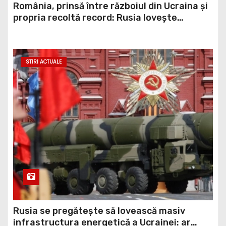
România, prinsă între războiul din Ucraina și
propria recoltă record: Rusia lovește
porturile ucrainene, iar țara noastră ar
putea redeveni principala rută pentru
exportul cerealelor
STIRI ACTUALE
Rusia se pregătește să lovească masiv
infrastructura energetică a Ucrainei: ar