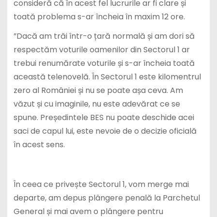
consideră că în acest fel lucrurile ar fi clare și
toată problema s-ar încheia în maxim 12 ore.
”Dacă am trăi într-o țară normală și am dori să
respectăm voturile oamenilor din Sectorul 1 ar
trebui renumărate voturile și s-ar încheia toată
această telenovelă. În Sectorul 1 este kilomentrul
zero al României și nu se poate așa ceva. Am
văzut și cu imaginile, nu este adevărat ce se
spune. Președintele BES nu poate deschide acei
saci de capul lui, este nevoie de o decizie oficială
în acest sens.
În ceea ce privește Sectorul 1, vom merge mai
departe, am depus plângere penală la Parchetul
General și mai avem o plângere pentru