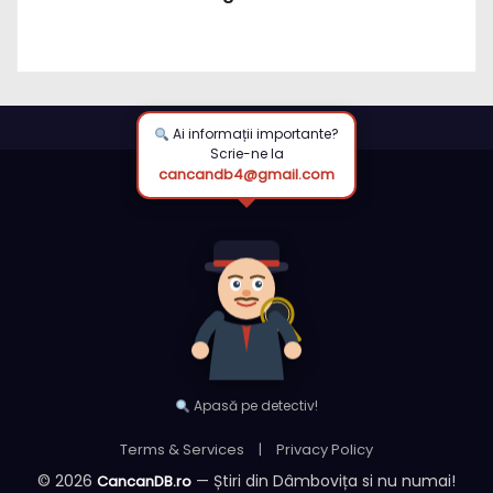
putea folosi rachete balistice din rezerva
strategică (ISW)
Ai informații importante?
Scrie-ne la
cancandb4@gmail.com
Apasă pe detectiv!
Terms & Services
|
Privacy Policy
© 2026
— Știri din Dâmbovița si nu numai!
CancanDB.ro