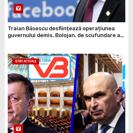
Traian Băsescu desființează operațiunea
guvernului demis, Bolojan, de scufundare a
barjelor în Dunăre: „Este o improvizație”
STIRI ACTUALE