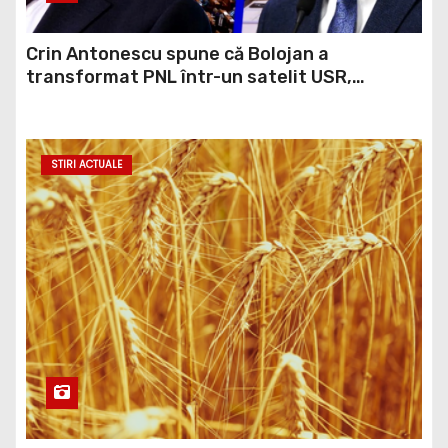
Crin Antonescu spune că Bolojan a
transformat PNL într-un satelit USR,
asemănător fostului club de fotbal Dinamo
Victoria, care a aparținut Miliției
STIRI ACTUALE