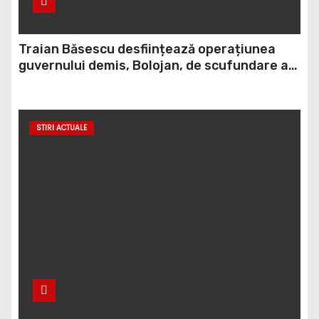
Traian Băsescu desființează operațiunea
guvernului demis, Bolojan, de scufundare a
barjelor în Dunăre: „Este o improvizație”
STIRI ACTUALE