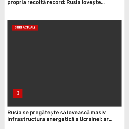
propria recoltă record: Rusia lovește
porturile ucrainene, iar țara noastră ar
putea redeveni principala rută pentru
exportul cerealelor
STIRI ACTUALE
Rusia se pregătește să lovească masiv
infrastructura energetică a Ucrainei: ar
putea folosi rachete balistice din rezerva