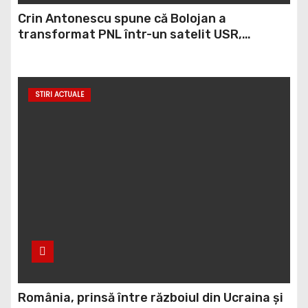
Crin Antonescu spune că Bolojan a
transformat PNL într-un satelit USR,
asemănător fostului club de fotbal Dinamo
Victoria, care a aparținut Miliției
STIRI ACTUALE
România, prinsă între războiul din Ucraina și