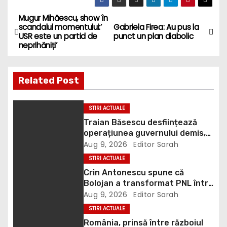
Mugur Mihăescu, show în
P
scandalul momentului:’
Gabriela Firea: Au pus la
USR este un partid de
punct un plan diabolic
o
neprihăniți’
s
Related Post
t
n
STIRI ACTUALE
Traian Băsescu desființează
a
operațiunea guvernului demis,
Bolojan, de scufundare a
Aug 9, 2026
Editor Sarah
v
barjelor în Dunăre: „Este o
STIRI ACTUALE
improvizație”
i
Crin Antonescu spune că
Bolojan a transformat PNL într-
g
un satelit USR, asemănător
Aug 9, 2026
Editor Sarah
fostului club de fotbal Dinamo
STIRI ACTUALE
a
Victoria, care a aparținut Miliției
România, prinsă între războiul