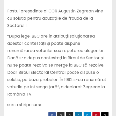
Fostul președinte al CCR Augustin Zegrean vine
cu soluția pentru acuzațiile de fraudă de la
Sectorul 1.
“După lege, BEC are în atribuții soluționarea
acestor contestații și poate dispune
renumărarea voturilor sau repetarea alegerilor.
Dacă s-a depus contestați la Biroul de Sector și
nu se poate rezolva se merge la BEC să rezolve.
Doar Biroul Electoral Central poate dispuse o
soluție, pe baza probelor. În 1992 s-au renumărat
voturile pe întreaga țară”, a declarat Zegrean la
România TV.
sursa:stiripesurse