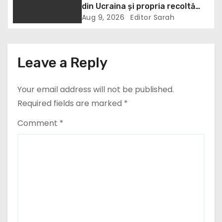
t
din Ucraina și propria recoltă
record: Rusia lovește porturile
Aug 9, 2026
Editor Sarah
i
ucrainene, iar țara noastră ar
putea redeveni principala rută
o
pentru exportul cerealelor
Leave a Reply
n
Your email address will not be published.
Required fields are marked
*
Comment
*