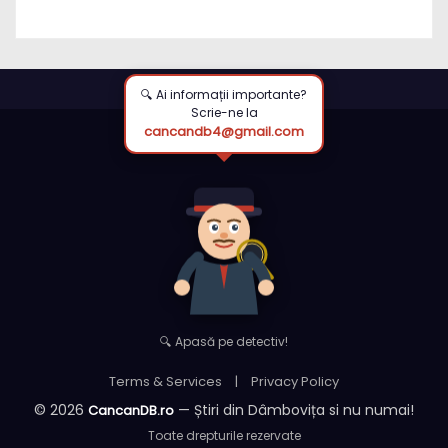
strategică (ISW)
🔍 Ai informații importante?
Scrie-ne la
cancandb4@gmail.com
🔍 Apasă pe detectiv!
Terms & Services
|
Privacy Policy
© 2026
— Știri din Dâmbovița si nu numai!
CancanDB.ro
Toate drepturile rezervate