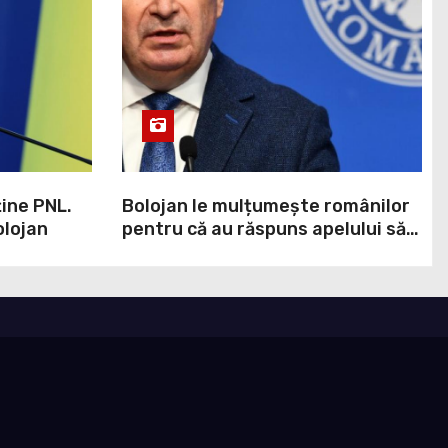
ține PNL.
Bolojan le mulțumește românilor
olojan
pentru că au răspuns apelului său:
Constat o reducere a consumului
de energie în orele de seară