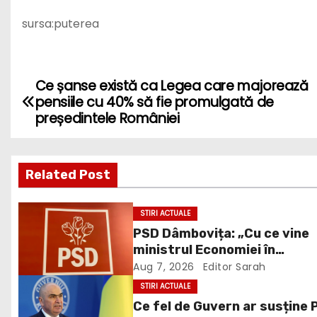
sursa:puterea
Ce șanse există ca Legea care majorează
P
pensiile cu 40% să fie promulgată de
o
președintele României
s
Related Post
t
n
STIRI ACTUALE
PSD Dâmbovița: „Cu ce vine
a
ministrul Economiei în
v
Dâmbovița, în afară de
Aug 7, 2026
Editor Sarah
propagandă?”
STIRI ACTUALE
i
Ce fel de Guvern ar susține 