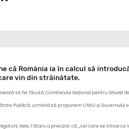
ne că România ia în calcul să introduc
are vin din străinătate.
ează să fie făcută Comitetului Național pentru Situații d
 Sănătate Publică, urmând să propunem CNSU și Guvernului o
igatorii, Nelu Tătaru a precizat că „cel care se întoarce î