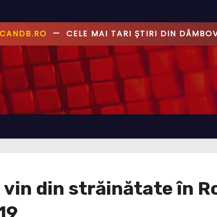
ANDB.RO
—
PRIMUL CU ȘTIREA, PRIMUL CU AD
vin din străinătate în R
19