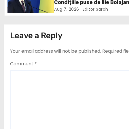
Condițiile puse de Ilie Boloja
g
Aug 7, 2026
Editor Sarah
a
t
Leave a Reply
i
Your email address will not be published.
Required fi
o
n
Comment
*