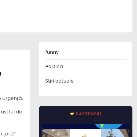
funny
Politică
ă
Stiri actuale
e Urgență.
 astfel de
PARTENERI
n țară”.