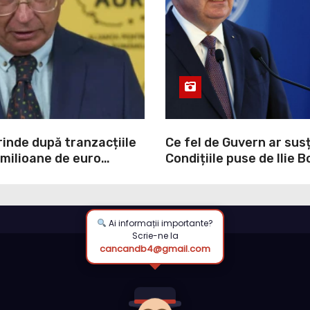
inde după tranzacțiile
Ce fel de Guvern ar sus
milioane de euro
Condițiile puse de Ilie B
 atacul la ANCPI:
Bolojan nu poate
ca un guvern
c normal
Ai informații importante?
Scrie-ne la
cancandb4@gmail.com