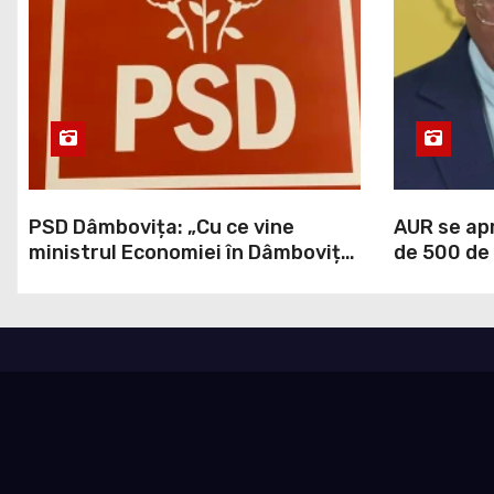
PSD Dâmbovița: „Cu ce vine
AUR se apr
ministrul Economiei în Dâmbovița,
de 500 de 
în afară de propagandă?”
blocate de
Guvernul 
funcţiona 
democrati