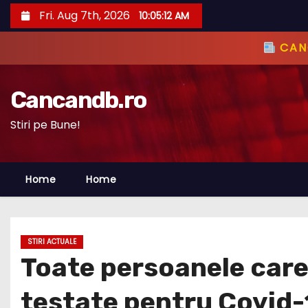
S
Fri. Aug 7th, 2026
10:05:14 AM
k
i
CANC
p
t
Cancandb.ro
o
c
Stiri pe Bune!
o
n
Home
Home
t
e
n
t
STIRI ACTUALE
Toate persoanele care 
testate pentru Covid-