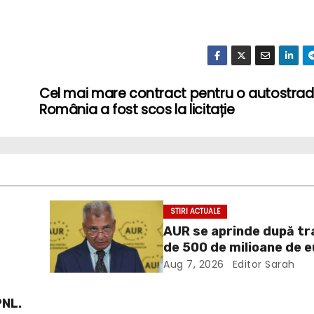
Cel mai mare contract pentru o autostrad
România a fost scos la licitație
STIRI ACTUALE
AUR se aprinde după tra
de 500 de milioane de 
blocate de atacul la AN
Aug 7, 2026
Editor Sarah
Guvernul Bolojan nu po
funcţiona ca un guvern
PNL.
democratic normal