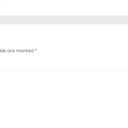
n
elds are marked
*