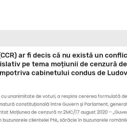
CR) ar fi decis că nu există un confli
egislativ pe tema moțiunii de cenzură d
împotriva cabinetului condus de Ludov
, cu unanimitate de voturi, a respins cererea formulată d
de natură constituțională între Guvern și Parlament, genera
entat Moțiunea de cenzură nr.2MC/17 august 2020 – „Guve
buzunarele clientelei PNL, sărăcie în buzunarele românilo