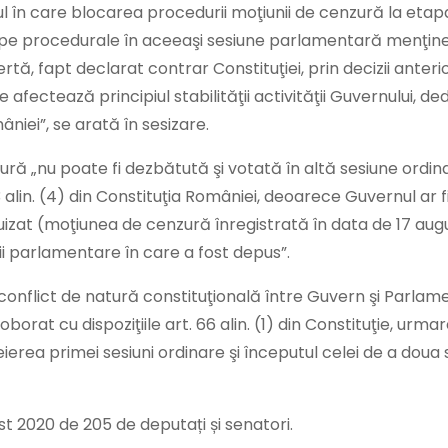
sensul în care blocarea procedurii moţiunii de cenzură la etap
tape procedurale în aceeaşi sesiune parlamentară menţin
ertă, fapt declarat contrar Constituţiei, prin decizii anteri
 afectează principiul stabilităţii activităţii Guvernului, de
omâniei”, se arată în sesizare.
 „nu poate fi dezbătută şi votată în altă sesiune ordin
3 alin. (4) din Constituţia României, deoarece Guvernul ar f
epuizat (moţiunea de cenzură înregistrată în data de 17 au
ii parlamentare în care a fost depus”.
conflict de natură constituţională între Guvern şi Parlam
oborat cu dispoziţiile art. 66 alin. (1) din Constituţie, urma
ierea primei sesiuni ordinare şi începutul celei de a doua 
st 2020 de 205 de deputați și senatori.