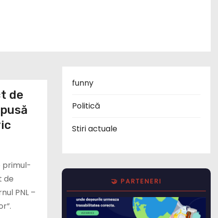
funny
ct de
Politică
epusă
ic
Stiri actuale
e primul-
t de
🤝 PARTENERI
rnul PNL –
r”.