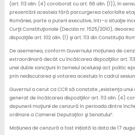
(art. 113 alin. (4) coroborat cu art. 66 alin. (1)), în 
prezentării acesteia fără parcurgerea celorlalte e
României, parte a puterii executive, într-o situaţie inc
Curţii Constituţionale (Decizia nr. 1525/2010), deoarece
dispoziţiile art. 102 alin. (1) şi art. 113 din Constituţia R
De asemenea, conform Guvernului moțiunea de cenzură
extraordinară decât cu încălcarea dispoziţiilor art. 11
unei duble sancţiuni în temeiul aceluiaşi act politic 
prin nediscutarea şi votarea acestuia în cadrul sesiun
Guvernul a cerut ca CCR să constate „existenţa unui 
generat de încălcarea dispoziţiilor art. 113 alin. (4) cor
depunerii moţiunii de cenzură în perioada dintre înche
ordinare a Camerei Deputaţilor şi Senatului”.
Moțiunea de cenzură a fost inițiată la data de 17 augu