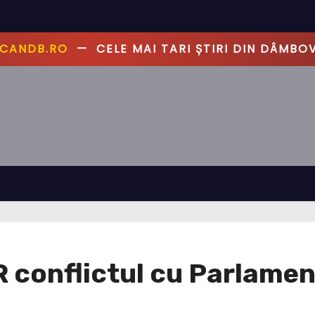
ANDB.RO
—
PRIMUL CU ȘTIREA, PRIMUL CU ADE
R conflictul cu Parlamen