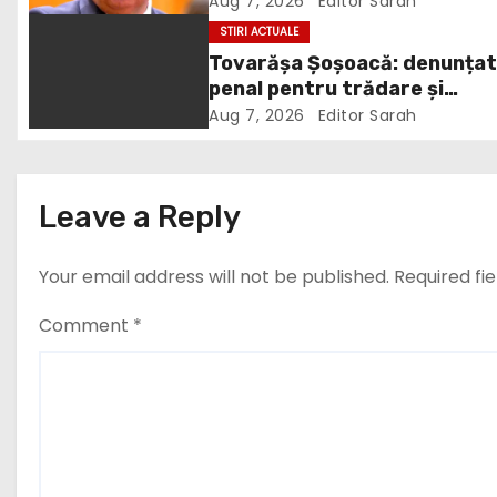
taxele
Aug 7, 2026
Editor Sarah
v
STIRI ACTUALE
Tovarășa Șoșoacă: denunța
i
penal pentru trădare și
comunicarea de informații f
g
Aug 7, 2026
Editor Sarah
a
t
Leave a Reply
i
Your email address will not be published.
Required fi
o
Comment
*
n