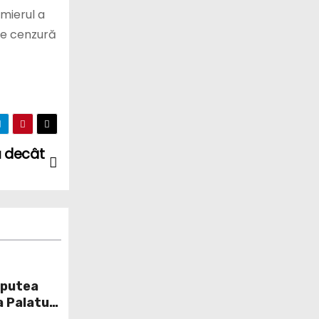
mierul a
de cenzură
ă decât
r putea
la Palatul