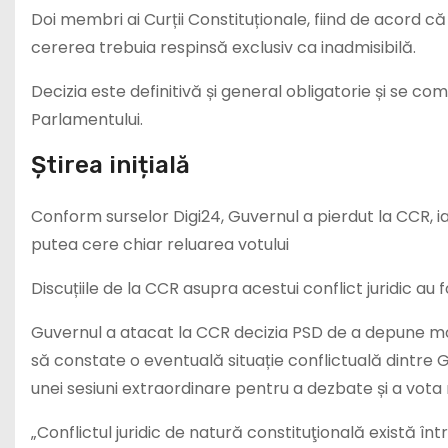
Doi membri ai Curții Constituționale, fiind de acord că
cererea trebuia respinsă exclusiv ca inadmisibilă.
Decizia este definitivă și general obligatorie și se c
Parlamentului.
Știrea inițială
Conform surselor Digi24, Guvernul a pierdut la CCR, i
putea cere chiar reluarea votului
Discuțiile de la CCR asupra acestui conflict juridic au fo
Guvernul a atacat la CCR decizia PSD de a depune moți
să constate o eventuală situație conflictuală dintre
unei sesiuni extraordinare pentru a dezbate și a vota 
„Conflictul juridic de natură constituţională există în