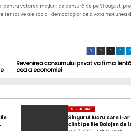
 pentru votarea moțiunii de cenzură de pe 31 august, pre
ele tentative ale social-democraților de a vota moțiunea 
Revenirea consumului privat va fi mai lent
ne
cea a economiei
STIRI ACTUALE
lie
Singurul lucru care l-a
clinti pe Ilie Bolojan de 