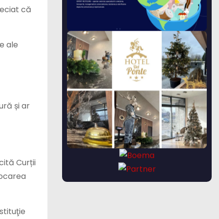
reciat că
e ale
ră și ar
ită Curții
vocarea
tituţie