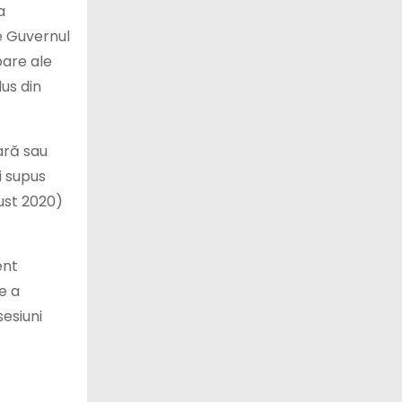
a
e Guvernul
oare ale
dus din
ară sau
i supus
gust 2020)
ent
re a
sesiuni