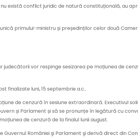
 nu există conflict juridic de natură constituțională, au ap
omunică primului-ministru și președinților celor două Camer
ar judecătorii vor respinge sesizarea pe moțiunea de cenzu
st finalizate luni, 15 septembrie a.c..
une de cenzură în sesiune extraordinară. Executivul solic
 Guvern și Parlament și să se pronunțe în legătură cu con
moțiunea de cenzură de la finalul lunii august.
tre Guvernul României şi Parlament şi derivă direct din Cons