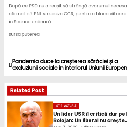
După ce PSD nu a reușit să strângă cvorumul necesar
afirmat că PNL va sesiza CCR, pentru a bloca viitoar
în Sesiune ordinară.
sursa:puterea
Pandemia duce la creșterea sărăciei și a
P
excluziunii sociale în interiorul Uniunii Europe
o
s
Related Post
t
STIRI ACTUALE
n
Un lider USR îl critică dur pe I
Bolojan: Un liberal nu crește
a