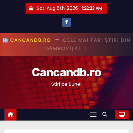
S
Sat. Aug 8th, 2026
1:22:24 AM
k
i
p
t
CANCANDB.RO
—
PRIMUL CU ȘTIREA,
o
PRIMUL CU ADEVĂRUL!
c
o
Cancandb.ro
n
t
Stiri pe Bune!
e
n
t