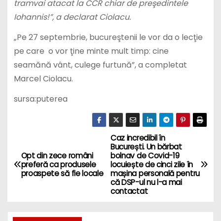
tramvai atacat la CCR chiar de preşedintele
Iohannis!”, a declarat Ciolacu.
„Pe 27 septembrie, bucureştenii le vor da o lecţie
pe care o vor ţine minte mult timp: cine
seamănă vânt, culege furtună”, a completat
Marcel Ciolacu.
sursa:puterea
Caz incredibil în
P
București. Un bărbat
Opt din zece români
bolnav de Covid-19
o
preferă ca produsele
locuiește de cinci zile în
proaspete să fie locale
mașina personală pentru
s
că DSP-ul nu l-a mai
contactat
t