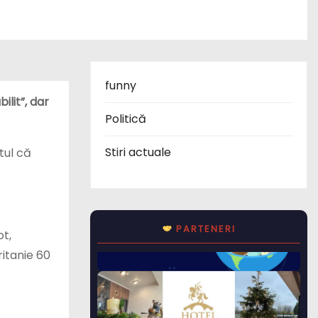
funny
ilit”, dar
Politică
Stiri actuale
tul că
PARTENERI
ot,
itanie 60