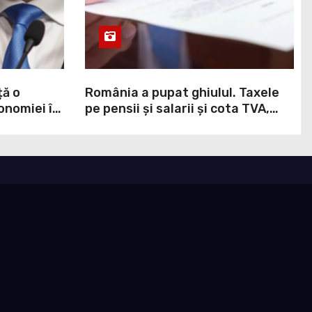
ță o
România a pupat ghiulul. Taxele
onomiei în
pe pensii și salarii și cota TVA,
,
obligații convenite la Washington
printr-un Acord semnat pe 16
aprilie / DOCUMENT