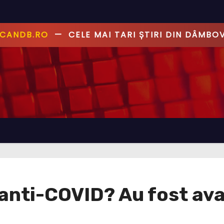
ANDB.RO
—
PRIMUL CU ȘTIREA, PRIMUL CU AD
 anti-COVID? Au fost ava