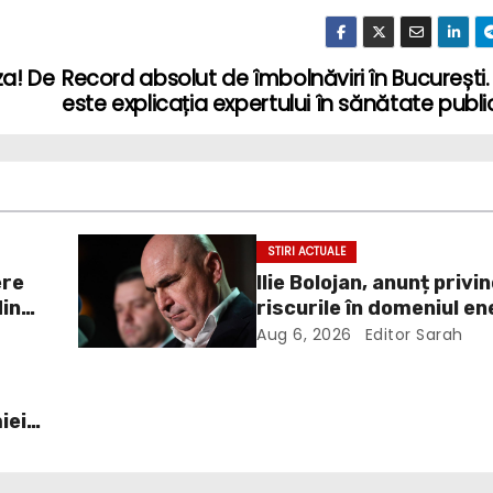
za! De
Record absolut de îmbolnăviri în București
este explicația expertului în sănătate publ
STIRI ACTUALE
ere
Ilie Bolojan, anunț privi
din
riscurile în domeniul en
electrice. Ce a decis G
Aug 6, 2026
Editor Sarah
iei