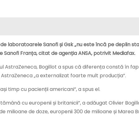
de laboratoarele Sanofi și Gsk „nu este încă pe deplin stab
ele Sanofi Franța, citat de agenția ANSA, potrivit Mediafax.
ul AstraZeneca, Bogillot a spus că diferența constă în fap
ce AstraZeneca „a externalizat foarte mult producția”.
ași timp cu pacienții americani”, a spus el.
mână cu europenii și britanicii”, a adăugat Olivier Bogill
e milioane de doze, europenii 300 de milioane și Marea Br