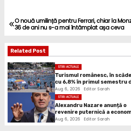
O nouă umilință pentru Ferrari, chiar la Mon
P
36 de ani nu s-a mai întâmplat așa ceva
o
s
Related Post
t
STIRI ACTUALE
n
Turismul românesc, în scăd
cu 6,8% în primul semestru 
a
2026
Aug 6, 2026
Editor Sarah
v
STIRI ACTUALE
Alexandru Nazare anunță o
i
revenire puternică a econom
în 2027: Inflația va scădea,
g
Aug 6, 2026
Editor Sarah
consumul va crește