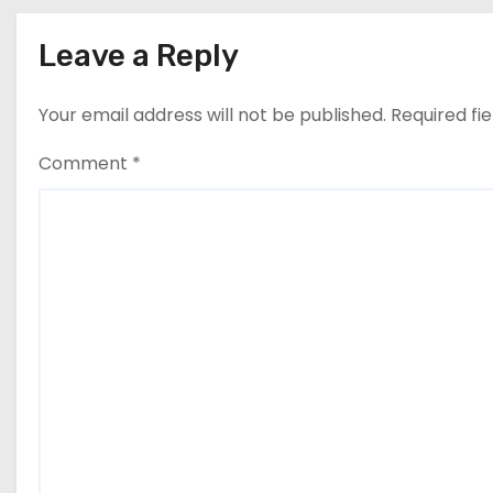
a
t
Leave a Reply
i
Your email address will not be published.
Required fi
o
Comment
*
n