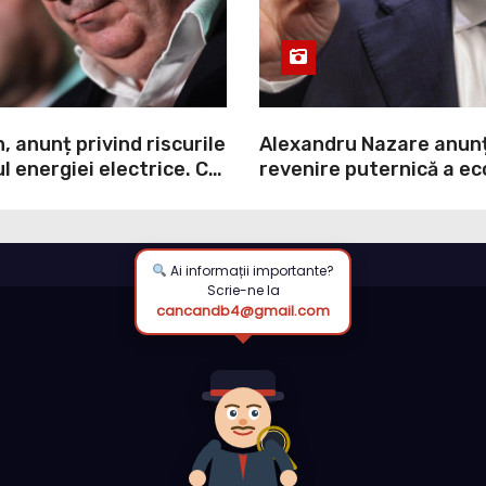
n, anunț privind riscurile
Alexandru Nazare anun
l energiei electrice. Ce
revenire puternică a ec
vernul
2027: Inflația va scădea
consumul va crește
Ai informații importante?
Scrie-ne la
cancandb4@gmail.com