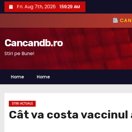
S
Fri. Aug 7th, 2026
1:59:30 AM
k
i
CANC
p
t
Cancandb.ro
o
c
Stiri pe Bune!
o
n
Home
Home
t
e
n
t
STIRI ACTUALE
Cât va costa vaccinul