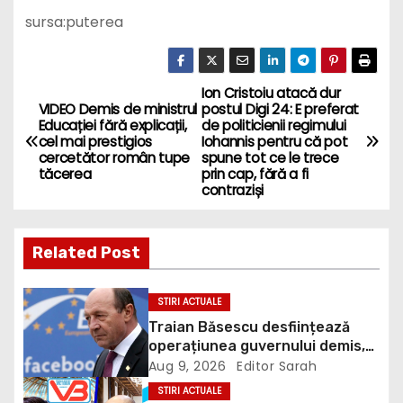
sursa:puterea
Ion Cristoiu atacă dur
P
VIDEO Demis de ministrul
postul Digi 24: E preferat
Educației fără explicații,
de politicienii regimului
o
cel mai prestigios
Iohannis pentru că pot
cercetător român tupe
spune tot ce le trece
s
tăcerea
prin cap, fără a fi
contraziși
t
n
Related Post
a
STIRI ACTUALE
v
Traian Băsescu desființează
operațiunea guvernului demis,
i
Bolojan, de scufundare a
Aug 9, 2026
Editor Sarah
barjelor în Dunăre: „Este o
STIRI ACTUALE
improvizație”