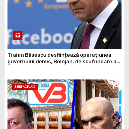
Traian Băsescu desființează operațiunea
guvernului demis, Bolojan, de scufundare a
barjelor în Dunăre: „Este o improvizație”
STIRI ACTUALE