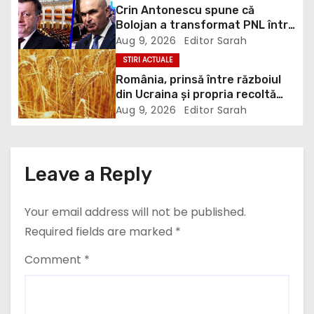
g
Crin Antonescu spune că
Bolojan a transformat PNL într-
a
un satelit USR, asemănător
Aug 9, 2026
Editor Sarah
fostului club de fotbal Dinamo
t
STIRI ACTUALE
Victoria, care a aparținut Miliției
România, prinsă între războiul
i
din Ucraina și propria recoltă
record: Rusia lovește porturile
Aug 9, 2026
Editor Sarah
o
ucrainene, iar țara noastră ar
putea redeveni principala rută
n
pentru exportul cerealelor
Leave a Reply
Your email address will not be published.
Required fields are marked
*
Comment
*