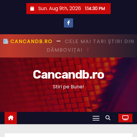
S
Sun. Aug 9th, 2026
1:14:31 PM
k
i
p
t
CANCANDB.RO
—
PRIMUL CU ȘTIREA,
o
PRIMUL CU ADEVĂRUL!
c
o
Cancandb.ro
n
t
Stiri pe Bune!
e
n
t