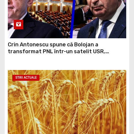
Crin Antonescu spune că Bolojan a
transformat PNL într-un satelit USR,
asemănător fostului club de fotbal Dinamo
Victoria, care a aparținut Miliției
STIRI ACTUALE