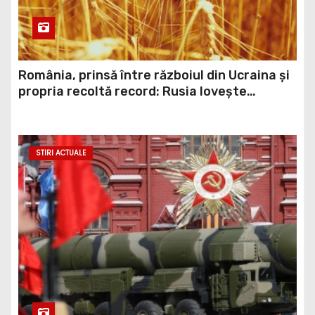
România, prinsă între războiul din Ucraina și
propria recoltă record: Rusia lovește
porturile ucrainene, iar țara noastră ar
putea redeveni principala rută pentru
exportul cerealelor
STIRI ACTUALE