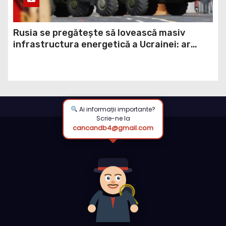
Rusia se pregătește să lovească masiv
infrastructura energetică a Ucrainei: ar
putea folosi rachete balistice din rezerva
strategică (ISW)
Ai informații importante?
Scrie-ne la
cancandb4@gmail.com