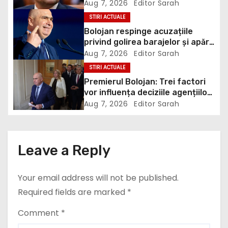
scandalul proiectului Bala II: „A
Aug 7, 2026
Editor Sarah
v
fost blocat de Comisia
STIRI ACTUALE
Europeană, nu abandonat”
i
Bolojan respinge acuzațiile
privind golirea barajelor și apără
g
renunțarea la cărbune: „Era o
Aug 7, 2026
Editor Sarah
necesitate economică”
STIRI ACTUALE
a
Premierul Bolojan: Trei factori
t
vor influența deciziile agențiilor
de rating privind România
Aug 7, 2026
Editor Sarah
i
o
Leave a Reply
n
Your email address will not be published.
Required fields are marked
*
Comment
*