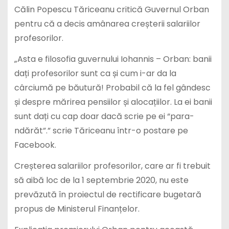
Călin Popescu Tăriceanu critică Guvernul Orban
pentru că a decis amânarea creșterii salariilor
profesorilor.
„Asta e filosofia guvernului Iohannis – Orban: banii
dați profesorilor sunt ca și cum i-ar da la
cârciumă pe băutură! Probabil că la fel gândesc
și despre mărirea pensiilor și alocațiilor. La ei banii
sunt dați cu cap doar dacă scrie pe ei “para-
ndărăt”.” scrie Tăriceanu într-o postare pe
Facebook.
Creșterea salariilor profesorilor, care ar fi trebuit
să aibă loc de la 1 septembrie 2020, nu este
prevăzută în proiectul de rectificare bugetară
propus de Ministerul Finanțelor.