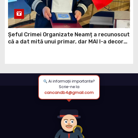
Șeful Crimei Organizate Neamț a recunoscut
că a dat mită unui primar, dar MAI l-a decorat
în loc să-l demită
Ai informații importante?
Scrie-ne la
cancandb4@gmail.com