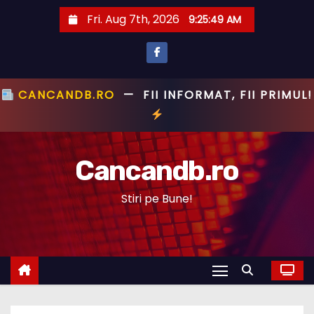
S
Fri. Aug 7th, 2026
9:25:49 AM
k
i
p
t
CANCANDB.RO
—
FII INFORMAT, FII PRIMUL!
o
c
o
Cancandb.ro
n
t
Stiri pe Bune!
e
n
t