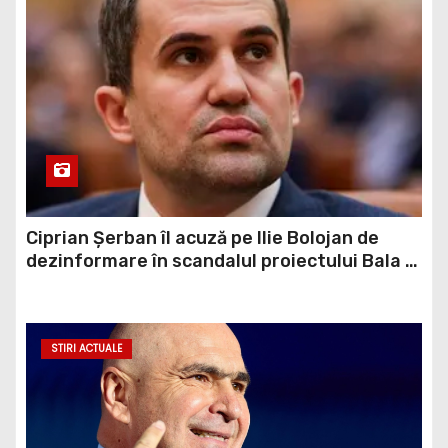
Ciprian Șerban îl acuză pe Ilie Bolojan de
dezinformare în scandalul proiectului Bala II:
„A fost blocat de Comisia Europeană, nu
abandonat”
STIRI ACTUALE