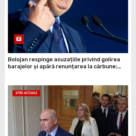
Bolojan respinge acuzațiile privind golirea
barajelor și apără renunțarea la cărbune:
„Era o necesitate economică”
STIRI ACTUALE