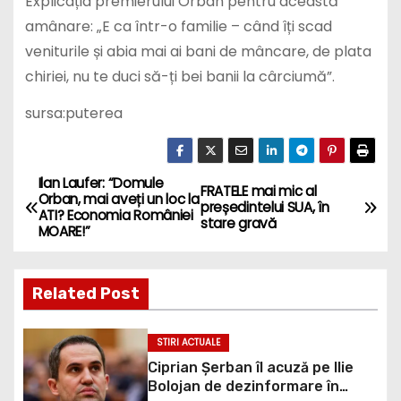
Explicația premierului Orban pentru această
amânare: „E ca într-o familie – când îți scad
veniturile și abia mai ai bani de mâncare, de plata
chiriei, nu te duci să-ți bei banii la cârciumă”.
sursa:puterea
Ilan Laufer: “Domule
P
FRATELE mai mic al
Orban, mai aveți un loc la
președintelui SUA, în
ATI? Economia României
o
stare gravă
MOARE!”
s
Related Post
t
n
STIRI ACTUALE
Ciprian Șerban îl acuză pe Ilie
a
Bolojan de dezinformare în