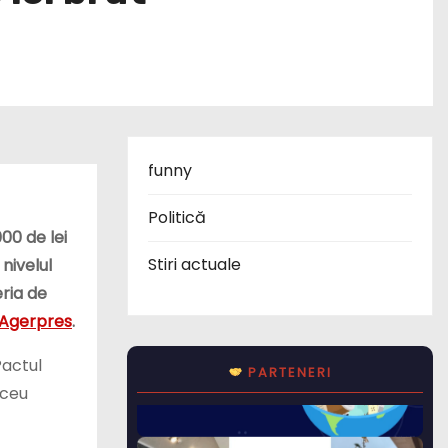
funny
Politică
00 de lei
Stiri actuale
nivelul
eria de
Agerpres
.
Pactul
PARTENERI
iceu