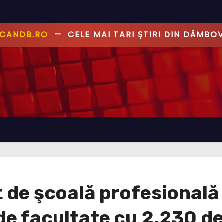
ANDB.RO
—
PRIMUL CU ȘTIREA, PRIMUL CU AD
de şcoală profesională 
de facultate cu 2.230 de