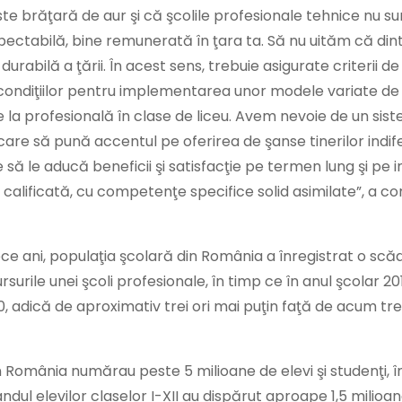
 brăţară de aur şi că şcolile profesionale tehnice nu su
spectabilă, bine remunerată în ţara ta. Să nu uităm că di
durabilă a ţării. În acest sens, trebuie asigurate criterii d
rea condiţiilor pentru implementarea unor modele variate d
e la profesională în clase de liceu. Avem nevoie de un sis
m care să pună accentul pe oferirea de şanse tinerilor indi
e să le aducă beneficii şi satisfacţie pe termen lung şi pe 
 calificată, cu competenţe specifice solid asimilate”, a 
 zece ani, populaţia şcolară din România a înregistrat o sc
rsurile unei şcoli profesionale, în timp ce în anul şcolar 2
 adică de aproximativ trei ori mai puţin faţă de acum trei
 din România numărau peste 5 milioane de elevi şi studenţi, 
ndul elevilor claselor I-XII au dispărut aproape 1,5 milioan