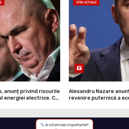
E
STIRI ACTUALE
n, anunț privind riscurile
Alexandru Nazare anun
l energiei electrice. Ce
revenire puternică a ec
vernul
2027: Inflația va scădea
consumul va crește
Ai informații importante?