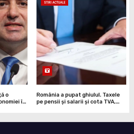
STIRI ACTUALE
ță o
România a pupat ghiulul. Taxele
onomiei în
pe pensii și salarii și cota TVA,
,
obligații convenite la Washington
printr-un Acord semnat pe 16
aprilie / DOCUMENT