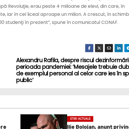
upă Revoluţie, erau peste 4 milioane de elevi, din care, în
, iar în cel liceal aproape un milion. A crescut, în schim
.000 studenţi în prezent”, spune în comunicatul CONAF.
Alexandru Rafila, despre riscul dezinformării
perioada pandemiei: ‘Mesajele trebuie dubl
de exemplul personal al celor care ies în sp
public’
STIRI ACTUALE
ere
Ilie Bolojan, anunț privi