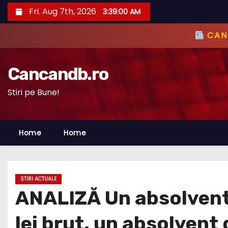
S
Fri. Aug 7th, 2026
3:39:01 AM
k
i
CANC
p
t
Cancandb.ro
o
c
Stiri pe Bune!
o
n
Home
Home
t
e
n
t
STIRI ACTUALE
ANALIZĂ Un absolvent 
lei brut, un absolvent 