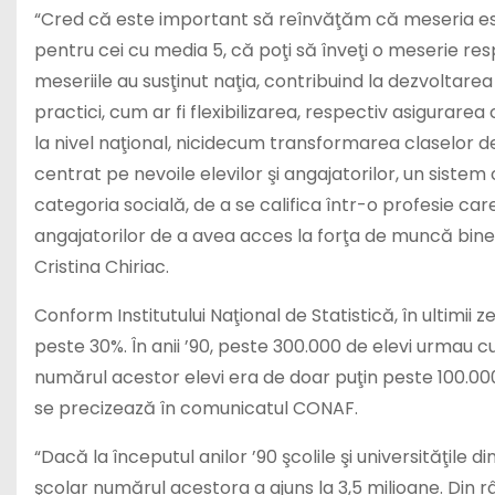
“Cred că este important să reînvăţăm că meseria este
pentru cei cu media 5, că poţi să înveţi o meserie re
meseriile au susţinut naţia, contribuind la dezvoltarea 
practici, cum ar fi flexibilizarea, respectiv asigura
la nivel naţional, nicidecum transformarea claselor d
centrat pe nevoile elevilor şi angajatorilor, un siste
categoria socială, de a se califica într-o profesie car
angajatorilor de a avea acces la forţa de muncă bine
Cristina Chiriac.
Conform Institutului Naţional de Statistică, în ultimii
peste 30%. În anii ’90, peste 300.000 de elevi urmau cu
numărul acestor elevi era de doar puţin peste 100.000,
se precizează în comunicatul CONAF.
“Dacă la începutul anilor ’90 şcolile şi universităţile
şcolar numărul acestora a ajuns la 3,5 milioane. Din râ