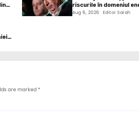
din
riscurile în domeniul en
electrice. Ce a decis G
Aug 6, 2026
Editor Sarah
iei
elds are marked
*