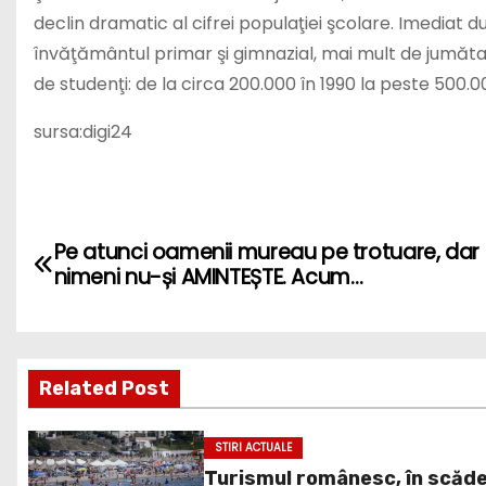
declin dramatic al cifrei populaţiei şcolare. Imediat d
învăţământul primar şi gimnazial, mai mult de jumătate
de studenţi: de la circa 200.000 în 1990 la peste 500
sursa:digi24
P
Pe atunci oamenii mureau pe trotuare, dar
o
nimeni nu-și AMINTEȘTE. Acum…
s
t
Related Post
n
STIRI ACTUALE
a
Turismul românesc, în scăd