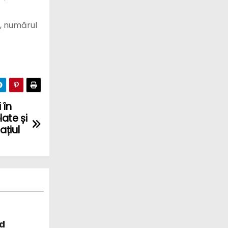
b, numărul
 în
ate și
ațiul
nd