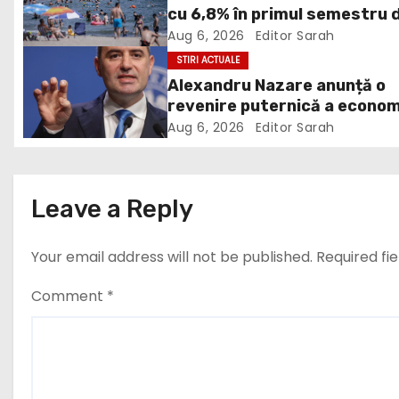
v
cu 6,8% în primul semestru 
2026
Aug 6, 2026
Editor Sarah
i
STIRI ACTUALE
Alexandru Nazare anunță o
g
revenire puternică a econom
a
în 2027: Inflația va scădea,
Aug 6, 2026
Editor Sarah
consumul va crește
t
i
Leave a Reply
o
Your email address will not be published.
Required fi
n
Comment
*