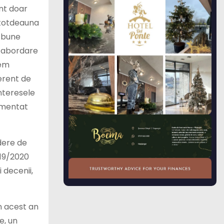
nt doar
ntotdeauna
e bune
e abordare
tem
ferent de
interesele
comentat
ădere de
019/2020
 decenii,
în acest an
e, un