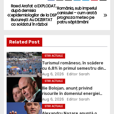
Raed Arafat a EXPLODAT,
P
România, sub imperiul
după demisia
caniculei – cum arată
epidemiologilor de la DSP
o
prognoza meteo pe
București: Au DEZERTAT
patru săptămâni
ca soldatul în război
s
t
Related Post
n
STIRI ACTUALE
a
Turismul românesc, în scădere
cu 6,8% în primul semestru din
v
2026
Aug 6, 2026
Editor Sarah
i
STIRI ACTUALE
Ilie Bolojan, anunț privind
g
riscurile în domeniul energiei
electrice. Ce a decis Guvernul
Aug 6, 2026
Editor Sarah
a
STIRI ACTUALE
Alexandru Nazare anunță o