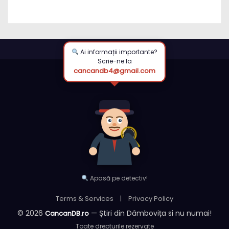
aprilie / DOCUMENT
Ai informații importante?
Scrie-ne la
cancandb4@gmail.com
Apasă pe detectiv!
Terms & Services
|
Privacy Policy
© 2026
— Știri din Dâmbovița si nu numai!
CancanDB.ro
Toate drepturile rezervate