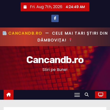
S
Fri. Aug 7th, 2026
4:24:50 AM
k
i
p
t
CANCANDB.RO
—
PRIMUL CU ȘTIREA,
o
PRIMUL CU ADEVĂRUL!
c
o
Cancandb.ro
n
t
Stiri pe Bune!
e
n
t