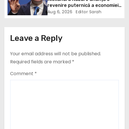
t
revenire puternică a economiei
în 2027: Inflația va scădea,
i
Aug 6, 2026
Editor Sarah
consumul va crește
o
n
Leave a Reply
Your email address will not be published.
Required fields are marked
*
Comment
*