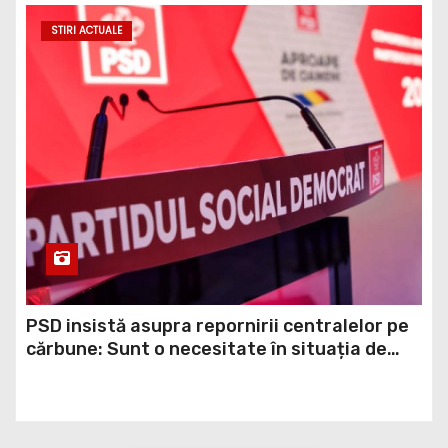
temerilor că războiul din Ucraina va perturba
STIRI ACTUALE
din nou exporturile prin Marea Neagră.
PSD insistă asupra repornirii centralelor pe
cărbune: Sunt o necesitate în situația de
forță majoră a țării