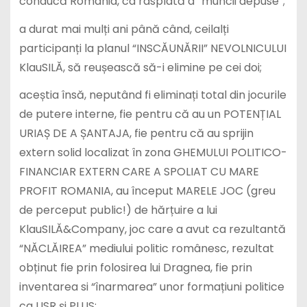
conducă România, ca rasplată a “muncii depuse”;
a durat mai mulți ani până când, ceilalți
participanți la planul “INSCĂUNĂRII” NEVOLNICULUI
KlauSILĂ, să reușească să-i elimine pe cei doi;
aceștia însă, neputând fi eliminați total din jocurile
de putere interne, fie pentru că au un POTENȚIAL
URIAȘ DE A ȘANTAJA, fie pentru că au sprijin
extern solid localizat în zona GHEMULUI POLITICO-
FINANCIAR EXTERN CARE A SPOLIAT CU MARE
PROFIT ROMANIA, au început MARELE JOC (greu
de perceput public!) de hărțuire a lui
KlauSILĂ&Company, joc care a avut ca rezultantă
“NĂCLĂIREA” mediului politic românesc, rezultat
obținut fie prin folosirea lui Dragnea, fie prin
inventarea si “înarmarea” unor formațiuni politice
ca USR și PLUS;