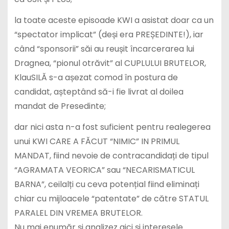
la toate aceste episoade KWI a asistat doar ca un
“spectator implicat” (deși era PREȘEDINTE!), iar
când “sponsorii” săi au reușit încarcerarea lui
Dragnea, “pionul otrăvit” al CUPLULUI BRUTELOR,
KlauSILĂ s-a așezat comod în postura de
candidat, așteptând să-i fie livrat al doilea
mandat de Presedinte;
dar nici asta n-a fost suficient pentru realegerea
unui KWI CARE A FĂCUT “NIMIC” IN PRIMUL
MANDAT, fiind nevoie de contracandidați de tipul
“AGRAMATA VEORICA” sau “NECARISMATICUL
BARNA”, ceilalți cu ceva potențial fiind eliminați
chiar cu mijloacele “patentate” de către STATUL
PARALEL DIN VREMEA BRUTELOR.
Nu mai enumăr și analizez aici și interesele