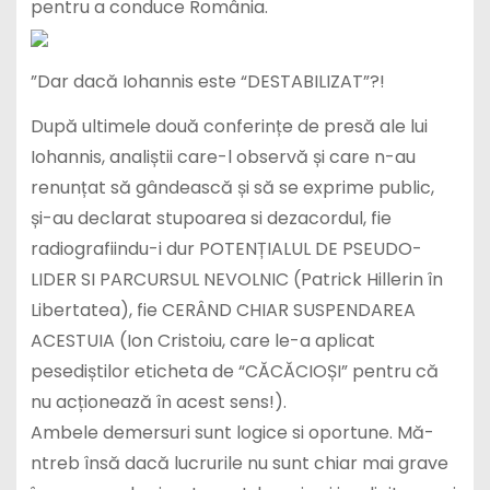
pentru a conduce România.
”Dar dacă Iohannis este “DESTABILIZAT”?!
După ultimele două conferințe de presă ale lui
Iohannis, analiștii care-l observă și care n-au
renunțat să gândească și să se exprime public,
și-au declarat stupoarea si dezacordul, fie
radiografiindu-i dur POTENȚIALUL DE PSEUDO-
LIDER SI PARCURSUL NEVOLNIC (Patrick Hillerin în
Libertatea), fie CERÂND CHIAR SUSPENDAREA
ACESTUIA (Ion Cristoiu, care le-a aplicat
pesediștilor eticheta de “CĂCĂCIOȘI” pentru că
nu acționează în acest sens!).
Ambele demersuri sunt logice si oportune. Mă-
ntreb însă dacă lucrurile nu sunt chiar mai grave