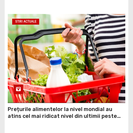
minciună grosolană prin care încearcă să
acopere culpa PNL-USR
STIRI ACTUALE
Prețurile alimentelor la nivel mondial au
atins cel mai ridicat nivel din ultimii peste
trei ani. În ultima lună, grâul s-a scumpit cel
mai mult (+5,8%), pe fondul secetei, dar și al