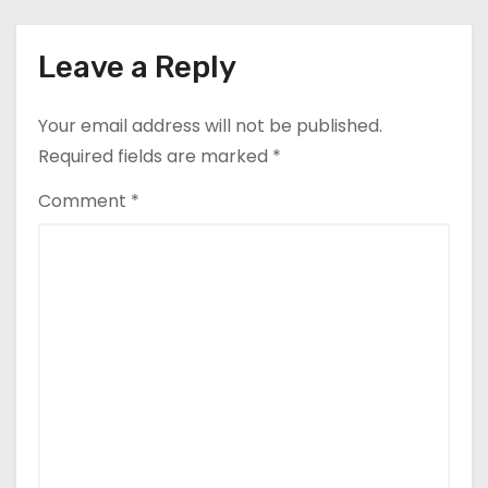
cel mai mult (+5,8%), pe fondul
o
secetei, dar și al temerilor că
războiul din Ucraina va perturba
Leave a Reply
n
din nou exporturile prin Marea
Neagră.
Your email address will not be published.
Required fields are marked
*
Comment
*