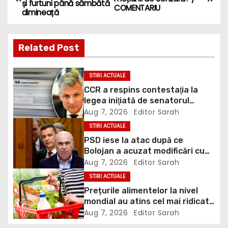
și furtuni până sâmbătă
o
COMENTARIU
dimineață
s
Related Post
t
n
STIRI ACTUALE
CCR a respins contestaţia la
a
legea iniţiată de senatorul
Zamfir de la PSD, care permite
Aug 7, 2026
Editor Sarah
v
reluarea construcţiei
STIRI ACTUALE
hidrocentralelor din zonele
i
PSD iese la atac după ce
protejate
Bolojan a acuzat modificări cu
g
țintă politică la Legea ANI: O
Aug 7, 2026
Editor Sarah
minciună grosolană prin care
STIRI ACTUALE
a
încearcă să acopere culpa PNL-
Prețurile alimentelor la nivel
USR
t
mondial au atins cel mai ridicat
nivel din ultimii peste trei ani. În
Aug 7, 2026
Editor Sarah
i
ultima lună, grâul s-a scumpit