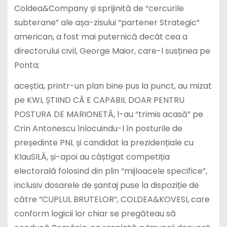
Coldea&Company și sprijinită de “cercurile
subterane” ale așa-zisului “partener Strategic”
american, a fost mai puternică decât cea a
directorului civil, George Maior, care-l susținea pe
Ponta;
aceștia, printr-un plan bine pus la punct, au mizat
pe KWI, ȘTIIND CĂ E CAPABIL DOAR PENTRU
POSTURA DE MARIONETĂ, l-au “trimis acasă” pe
Crin Antonescu înlocuindu-l în posturile de
președinte PNL și candidat la prezidențiale cu
KlauSILĂ, și-apoi au câștigat competiția
electorală folosind din plin “mijloacele specifice”,
inclusiv dosarele de șantaj puse la dispoziție de
către “CUPLUL BRUTELOR”, COLDEA&KOVESI, care
conform logicii lor chiar se pregăteau să