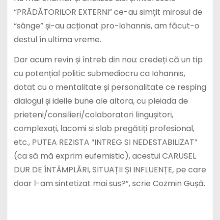
“PRĂDĂTORILOR EXTERNI” ce-au simțit mirosul de
“sânge” și-au acționat pro-Iohannis, am făcut-o
destul în ultima vreme.
Dar acum revin și întreb din nou: credeți că un tip
cu potențial politic submediocru ca Iohannis,
dotat cu o mentalitate și personalitate ce resping
dialogul și ideile bune ale altora, cu pleiada de
prieteni/consilieri/colaboratori lingușitori,
complexați, lacomi si slab pregătiți profesional,
etc., PUTEA REZISTA “INTREG SI NEDESTABILIZAT”
(ca să mă exprim eufemistic), acestui CARUSEL
DUR DE ÎNTÂMPLĂRI, SITUAȚII ȘI INFLUENȚE, pe care
doar l-am sintetizat mai sus?”, scrie Cozmin Gușă.