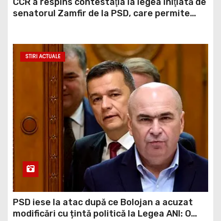
CCR a respins contestaţia la legea iniţiată de
senatorul Zamfir de la PSD, care permite
reluarea construcţiei hidrocentralelor din
zonele protejate
STIRI ACTUALE
PSD iese la atac după ce Bolojan a acuzat
modificări cu țintă politică la Legea ANI: O