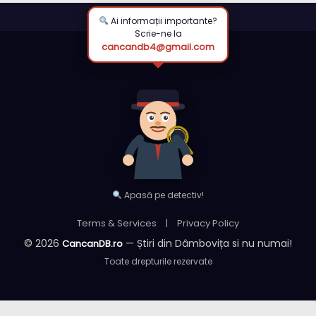
Ai informații importante?
Scrie-ne la
cancandb4@gmail.com
Apasă pe detectiv!
Terms & Services
|
Privacy Policy
© 2026
— Știri din Dâmbovița si nu numai!
CancanDB.ro
Toate drepturile rezervate