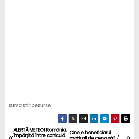
sursa:stiripesurse
ALERTĂ METEO! România,
P
Cine e beneficiarul
împărțită între caniculă
moțiunii de cenzură? /