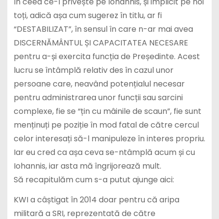
în ceea ce-l privește pe Iohannis, și implicit pe noi
toți, adică așa cum sugerez în titlu, ar fi
“DESTABILIZAT”, în sensul în care n-ar mai avea
DISCERNĂMÂNTUL ȘI CAPACITATEA NECESARE
pentru a-și exercita funcția de Președinte. Acest
lucru se întâmplă relativ des în cazul unor
persoane care, neavând potențialul necesar
pentru administrarea unor funcții sau sarcini
complexe, fie se “țin cu mâinile de scaun”, fie sunt
menținuți pe poziție în mod fatal de către cercul
celor interesați să-l manipuleze în interes propriu.
Iar eu cred ca așa ceva se-ntâmplă acum și cu
Iohannis, iar asta mă îngrijorează mult.
Să recapitulăm cum s-a putut ajunge aici:
KWI a câștigat în 2014 doar pentru că aripa
militară a SRI, reprezentată de către