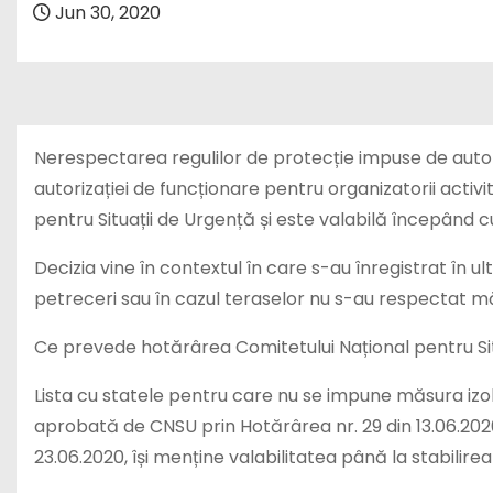
Jun 30, 2020
Nerespectarea regulilor de protecție impuse de aut
autorizației de funcționare pentru organizatorii activ
pentru Situații de Urgență și este valabilă începând cu 1
Decizia vine în contextul în care s-au înregistrat în u
petreceri sau în cazul teraselor nu s-au respectat mă
Ce prevede hotărârea Comitetului Național pentru Sit
Lista cu statele pentru care nu se impune măsura izolă
aprobată de CNSU prin Hotărârea nr. 29 din 13.06.2020 
23.06.2020, își menține valabilitatea până la stabilirea 