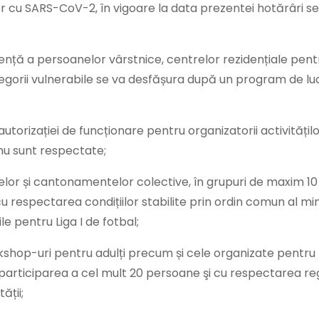
ilor cu SARS-CoV-2, în vigoare la data prezentei hotărâri s
stență a persoanelor vârstnice, centrelor rezidențiale pentr
categorii vulnerabile se va desfășura după un program de lu
torizației de funcționare pentru organizatorii activităților
nu sunt respectate;
elor și cantonamentelor colective, în grupuri de maxim 1
 cu respectarea condițiilor stabilite prin ordin comun al min
bile pentru Liga I de fotbal;
orkshop-uri pentru adulți precum și cele organizate pentru
articiparea a cel mult 20 persoane şi cu respectarea reg
ății;