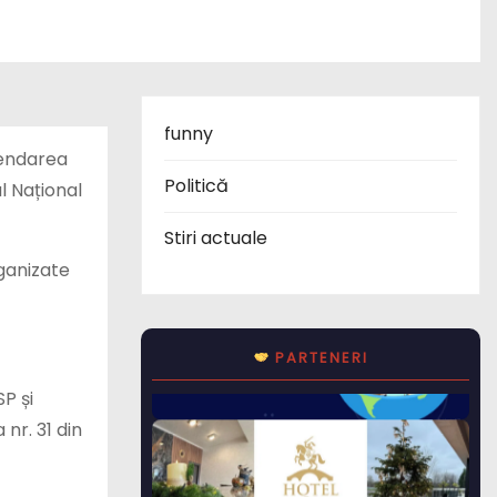
funny
pendarea
Politică
l Național
Stiri actuale
rganizate
PARTENERI
P și
nr. 31 din