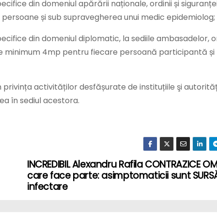
ecifice din domeniul apărării naționale, ordinii și siguranțe
00 persoane și sub supravegherea unui medic epidemiolog;
specifice din domeniul diplomatic, la sediile ambasadelor, 
ță de minimum 4mp pentru fiecare persoană participantă și
n privința activităților desfășurate de instituțiile şi autorităț
rea în sediul acestora.
INCREDIBIL Alexandru Rafila CONTRAZICE OM
care face parte: asimptomaticii sunt SURS
infectare