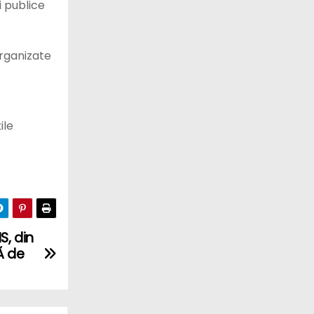
i publice
organizate
ile
S, din
Ă de