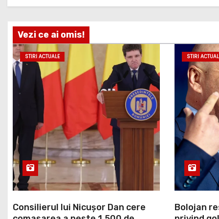
Vezi ce ai omis!
STIRI ACTUALE
STIRI ACTUAL
Consilierul lui Nicușor Dan cere
Bolojan re
comasarea a peste 1.500 de
privind go