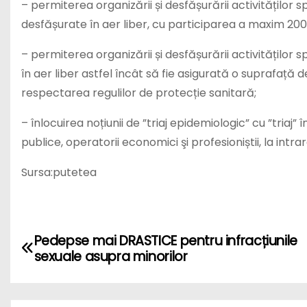
– permiterea organizării și desfășurării activităților sp
desfășurate în aer liber, cu participarea a maxim 2
– permiterea organizării și desfășurării activităților 
în aer liber astfel încât să fie asigurată o suprafa
respectarea regulilor de protecție sanitară;
– înlocuirea noțiunii de ”triaj epidemiologic” cu ”triaj” î
publice, operatorii economici şi profesioniștii, la intra
Sursa:putetea
P
Pedepse mai DRASTICE pentru infracțiunile
sexuale asupra minorilor
o
s