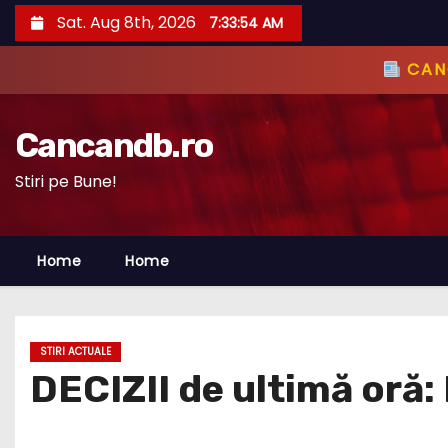
S
Sat. Aug 8th, 2026
7:33:56 AM
k
i
CANC
p
t
Cancandb.ro
o
c
Stiri pe Bune!
o
n
Home
Home
t
e
n
t
STIRI ACTUALE
DECIZII de ultimă oră: