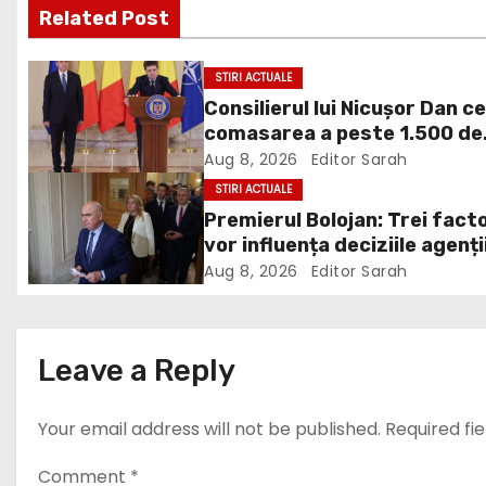
Related Post
t
n
STIRI ACTUALE
Consilierul lui Nicușor Dan c
a
comasarea a peste 1.500 de
v
primării și reorganizarea
Aug 8, 2026
Editor Sarah
județelor: „Nu mai putem
STIRI ACTUALE
i
funcționa”
Premierul Bolojan: Trei facto
vor influența deciziile agenți
g
de rating privind România
Aug 8, 2026
Editor Sarah
a
t
Leave a Reply
i
Your email address will not be published.
Required fi
o
n
Comment
*