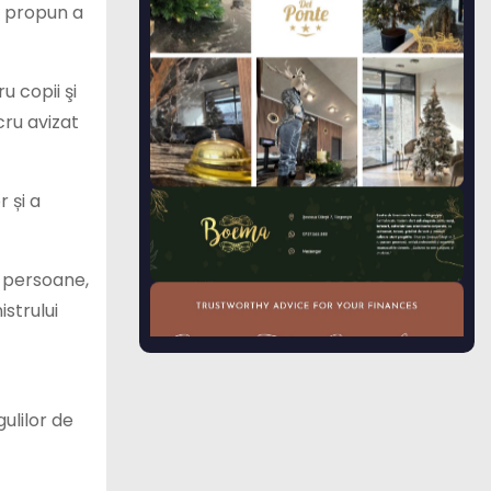
e propun a
u copii şi
cru avizat
 și a
0 persoane,
istrului
ulilor de