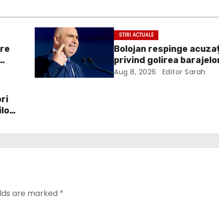
STIRI ACTUALE
ere
Bolojan respinge acuzaț
privind golirea barajelo
renunțarea la cărbune: 
Aug 8, 2026
Editor Sarah
necesitate economică”
ri
ilor
elds are marked
*