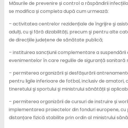
Măsurile de prevenire și control a răspândirii infecți
se modifica și completa după cum urmează:
– activitatea centrelor rezidențiale de îngrijire şi asi
adulți, cu şi fără dizabilități, precum şi pentru alte 
de direcțiile județene de sănătate publică;
– instituirea sancțiunii complementare a suspendării au
evenimentelor în care regulile de siguranță sanitară 
– permiterea organizării și desfășurării antrenament
pentru ligile inferioare de fotbal, inclusiv de amatori,
tineretului şi sportului şi ministrului sănătății și aplica
– permiterea organizării de cursuri de instruire și w
implementarea proiectelor din fonduri europene, cu p
distanțare fizică stabilite prin ordin al ministrului sănăt