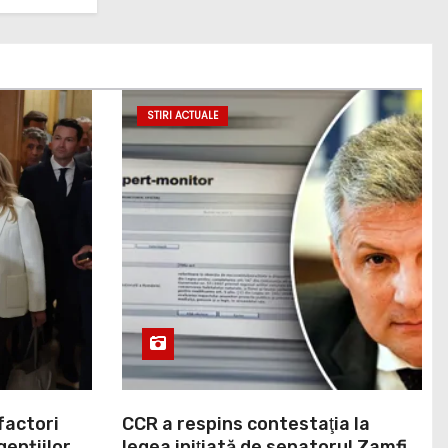
STIRI ACTUALE
factori
CCR a respins contestaţia la
gențiilor
legea iniţiată de senatorul Zamfir