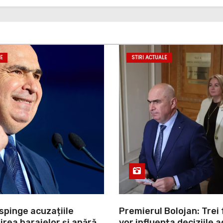
E
STIRI ACTUALE
spinge acuzațiile
Premierul Bolojan: Trei 
lirea barajelor și apără
vor influența deciziile a