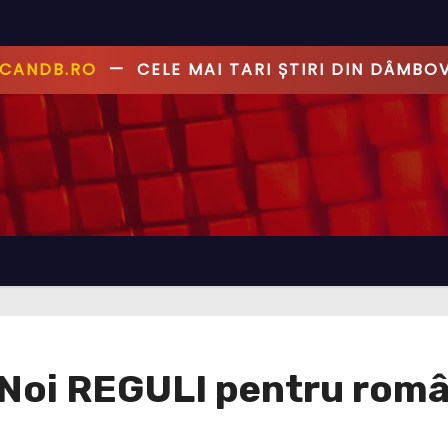
ANDB.RO
—
PRIMUL CU ȘTIREA, PRIMUL CU AD
 Noi REGULI pentru români