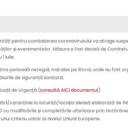
orități pentru combaterea coronavirusului va atrage sus
ităților și evenimentelor. Măsura a fost decisă de Comitetu
 iulie.
ltima perioadă nereguli, mai ales pe litoral, unde au fost o
surile de siguranță sanitară.
uații de Urgență (
consultă AICI documentul
):
rii/carantinei la locuință/locația aleasă elaborată de INS
cu modificările și completările ulterioare prin Hotărârea 
unui criteriu unitar la nivelul Uniunii Europene.