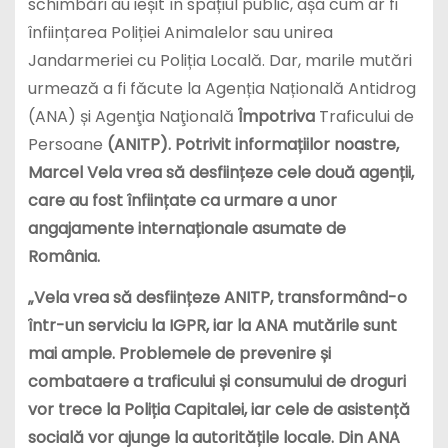
schimbări au ieșit în spațiul public, așa cum ar fi
înființarea Poliției Animalelor sau unirea
Jandarmeriei cu Poliția Locală. Dar, marile mutări
urmează a fi făcute la Agenția Națională Antidrog
(ANA) și Agenţia Naţională
Împotriva
Traficului de
Persoane
(ANITP). Potrivit informațiilor noastre,
Marcel Vela vrea să desființeze cele două agenții,
care au fost înființate ca urmare a unor
angajamente internaționale asumate de
România.
„Vela vrea să desființeze ANITP, transformând-o
într-un serviciu la IGPR, iar la ANA mutările sunt
mai ample. Problemele de prevenire și
combataere a traficului și consumului de droguri
vor trece la Poliția Capitalei, iar cele de asistență
socială vor ajunge la autoritățile locale. Din ANA