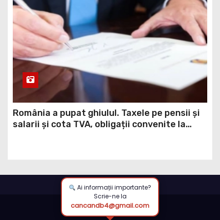
România a pupat ghiulul. Taxele pe pensii și
salarii și cota TVA, obligații convenite la
Washington printr-un Acord semnat pe 16
aprilie / DOCUMENT
Ai informații importante?
Scrie-ne la
cancandb4@gmail.com