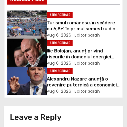
n
STIRI ACTUALE
a
Turismul românesc, în scădere
cu 6,8% în primul semestru din
v
2026
Aug 6, 2026
Editor Sarah
i
STIRI ACTUALE
Ilie Bolojan, anunț privind
g
riscurile în domeniul energiei
electrice. Ce a decis Guvernul
Aug 6, 2026
Editor Sarah
a
STIRI ACTUALE
Alexandru Nazare anunță o
t
revenire puternică a economiei
în 2027: Inflația va scădea,
i
Aug 6, 2026
Editor Sarah
consumul va crește
o
n
Leave a Reply