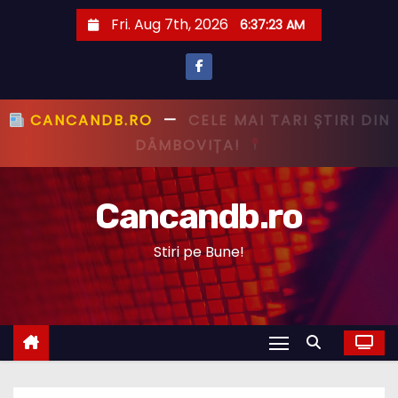
S
Fri. Aug 7th, 2026
6:37:24 AM
k
i
p
t
CANCANDB.RO
—
PRIMUL CU ȘTIREA,
o
PRIMUL CU ADEVĂRUL!
c
o
Cancandb.ro
n
t
Stiri pe Bune!
e
n
t