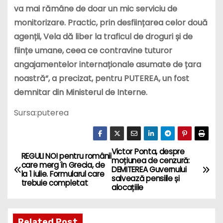
va mai rămâne de doar un mic serviciu de
monitorizare. Practic, prin desființarea celor două
agenții, Vela dă liber la traficul de droguri și de
ființe umane, ceea ce contravine tuturor
angajamentelor internaționale asumate de țara
noastră“, a precizat, pentru PUTEREA, un fost
demnitar din Ministerul de Interne.
Sursa:puterea
Victor Ponta, despre
P
REGULI NOI pentru românii
moțiunea de cenzură:
care merg în Grecia, de
DEMITEREA Guvernului
o
la 1 iulie. Formularul care
salvează pensiile și
trebuie completat
alocațiile
s
t
Related Post