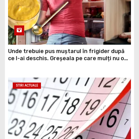
Unde trebuie pus muștarul în frigider după
ce l-ai deschis. Greșeala pe care mulți nu o
știau
STIRI ACTUALE