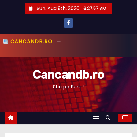
S
Sun. Aug 9th, 2026
6:27:58 AM
k
i
p
t
CANCANDB.RO
—
PRIMUL CU ȘTIREA,
o
PRIMUL CU ADEVĂRUL!
c
o
Cancandb.ro
n
t
Stiri pe Bune!
e
n
t