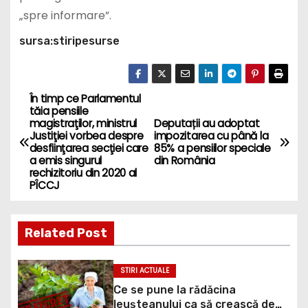
„spre informare”.
sursa:stiripesurse
În timp ce Parlamentul
P
tăia pensiile
magistraţilor, ministrul
Deputații au adoptat
o
Justiţiei vorbea despre
impozitarea cu până la
desfiinţarea secţiei care
85% a pensiilor speciale
s
a emis singurul
din România
rechizitoriu din 2020 al
PÎCCJ
t
n
Related Post
a
STIRI ACTUALE
v
Ce se pune la rădăcina
leușteanului ca să crească de