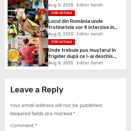
i
doi metri. Calendarul care îți
Aug 9, 2026
Editor Sarah
g
dublează recolta de frunze
STIRI ACTUALE
Locul din România unde
a
trotinetele vor fi interzise în
parcuri. Cine riscă amenzi de
Aug 9, 2026
Editor Sarah
t
până la 5.000 de lei
STIRI ACTUALE
i
Unde trebuie pus muștarul în
frigider după ce l-ai deschis.
o
Greșeala pe care mulți nu o
Aug 9, 2026
Editor Sarah
știau
n
Leave a Reply
Your email address will not be published.
Required fields are marked
*
Comment
*