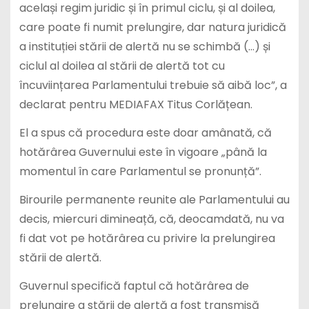
același regim juridic și în primul ciclu, și al doilea,
care poate fi numit prelungire, dar natura juridică
a instituției stării de alertă nu se schimbă (…) și
ciclul al doilea al stării de alertă tot cu
încuviințarea Parlamentului trebuie să aibă loc”, a
declarat pentru MEDIAFAX Titus Corlățean.
El a spus că procedura este doar amânată, că
hotărârea Guvernului este în vigoare „până la
momentul în care Parlamentul se pronunță”.
Birourile permanente reunite ale Parlamentului au
decis, miercuri dimineață, că, deocamdată, nu va
fi dat vot pe hotărârea cu privire la prelungirea
stării de alertă.
Guvernul specifică faptul că hotărârea de
prelungire a stării de alertă a fost transmisă