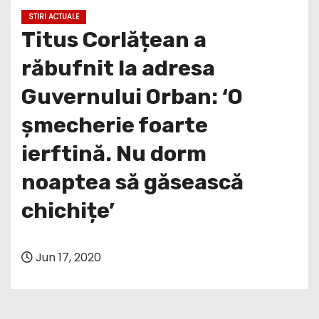
STIRI ACTUALE
Titus Corlățean a
răbufnit la adresa
Guvernului Orban: ‘O
șmecherie foarte
ierftină. Nu dorm
noaptea să găsească
chichițe’
Jun 17, 2020