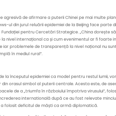
e agresivă de afirmare a puterii Chinei pe mai multe planu
s-ul din jurul reluării epidemiei de la Beijing face parte 
a al Fundației pentru Cercetări Strategice. „China dorește s
e la nivel internațional ca și cum evenimentul ar fi foarte 
arte iar problemele de transparență la nivel național nu sun
mplă în mediul rural”.
de la începutul epidemiei ca model pentru restul lumii, vo
r din orasul simbol al puterii centrale. Acesta este, de a
loacele de a „triumfa în războiului împotriva virusului”, folo
eîncrederea internatională după ce au fost relevate minciu
a folosit deficitul de măști ca armă diplomatică.