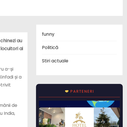
funny
 chinezi au
Politică
ocuitori ai
Stiri actuale
u a-și
infadi și a
trivit
PARTENERI
ămânii de
u India,