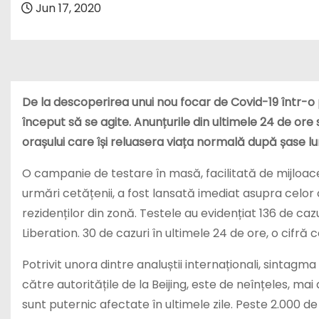
Jun 17, 2020
De la descoperirea unui nou focar de Covid-19 într-o piaț
început să se agite. Anunțurile din ultimele 24 de ore 
orașului care își reluasera viața normală după șase l
O campanie de testare în masă, facilitată de mijloace
urmări cetățenii, a fost lansată imediat asupra celor c
rezidenților din zonă. Testele au evidențiat 136 de cazu
Liberation. 30 de cazuri în ultimele 24 de ore, o cif
Potrivit unora dintre analuștii internaționali, sintagm
către autoritățile de la Beijing, este de neînțeles, mai
sunt puternic afectate în ultimele zile. Peste 2.000 de