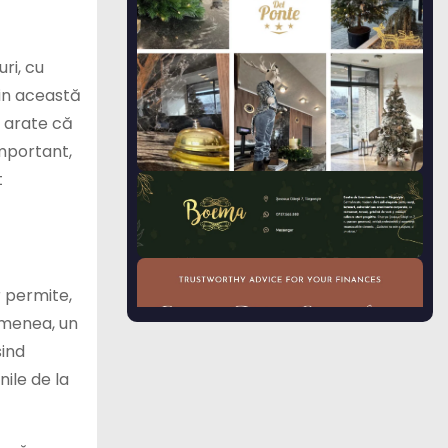
ri, cu
din această
ă arate că
important,
t
r permite,
semenea, un
sind
nile de la