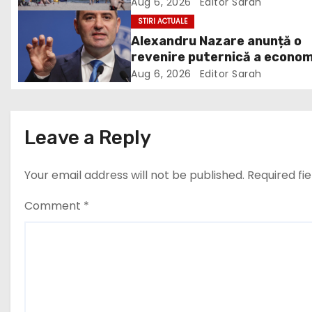
2026
Aug 6, 2026
Editor Sarah
v
STIRI ACTUALE
Alexandru Nazare anunță o
i
revenire puternică a econom
în 2027: Inflația va scădea,
g
Aug 6, 2026
Editor Sarah
consumul va crește
a
t
Leave a Reply
i
Your email address will not be published.
Required fi
o
Comment
*
n