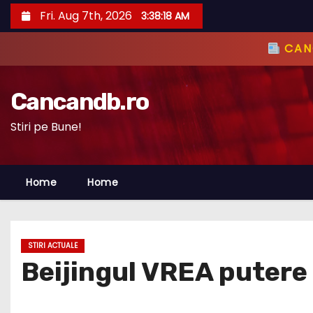
S
Fri. Aug 7th, 2026
3:38:19 AM
k
i
CANC
p
t
Cancandb.ro
o
c
Stiri pe Bune!
o
n
Home
Home
t
e
n
t
STIRI ACTUALE
Beijingul VREA putere