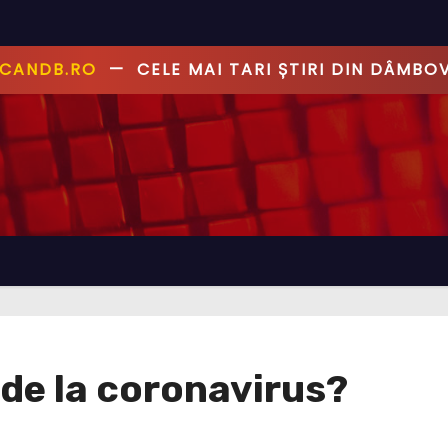
ANDB.RO
—
PRIMUL CU ȘTIREA, PRIMUL CU AD
 de la coronavirus?