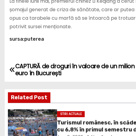
La finele lunii mai, premierul chinez Li Keqiang a cer
șomajul generat de criza de sănătate, care ar putea aj
opus ca tarabele cu marfă să se întoarcă pe trotuare
potrivit sursei menționate.
sursa:puterea
CAPTURĂ de droguri în valoare de un milion
P
euro în București
o
s
Related Post
t
STIRI ACTUALE
n
Turismul românesc, în scăd
cu 6,8% în primul semestru 
a