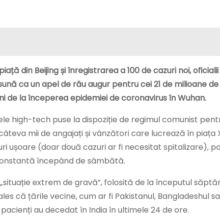
ă din Beijing și înregistrarea a 100 de cazuri noi, oficialii
sună ca un apel de rău augur pentru cei 21 de milioane de l
uni de la începerea epidemiei de coronavirus în Wuhan.
le high-tech puse la dispoziție de regimul comunist pentr
âteva mii de angajați și vânzători care lucrează în piața X
ri ușoare (doar două cazuri ar fi necesitat spitalizare), po
ră constantă începând de sâmbătă.
a „situație extrem de gravă”, folosită de la începutul săpt
 ales că țările vecine, cum ar fi Pakistanul, Bangladeshul sa
 pacienți au decedat în India în ultimele 24 de ore.