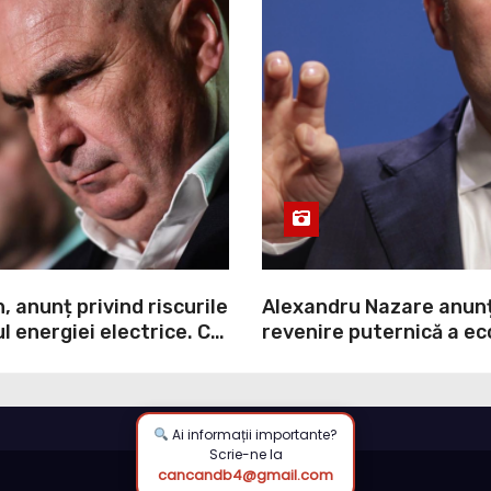
n, anunț privind riscurile
Alexandru Nazare anun
l energiei electrice. Ce
revenire puternică a ec
vernul
2027: Inflația va scădea
consumul va crește
Ai informații importante?
Scrie-ne la
cancandb4@gmail.com