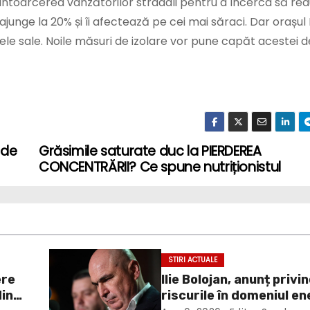
ut întoarcerea vânzătorilor stradali pentru a încerca să re
unge la 20% și îi afectează pe cei mai săraci. Dar orașul 
le sale. Noile măsuri de izolare vor pune capăt acestei d
 de
Grăsimile saturate duc la PIERDEREA
CONCENTRĂRII? Ce spune nutriționistul
STIRI ACTUALE
ere
Ilie Bolojan, anunț privi
din
riscurile în domeniul en