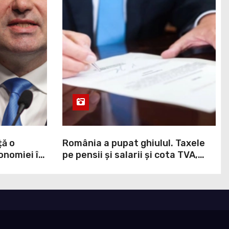
ță o
România a pupat ghiulul. Taxele
onomiei în
pe pensii și salarii și cota TVA,
,
obligații convenite la Washington
printr-un Acord semnat pe 16
aprilie / DOCUMENT