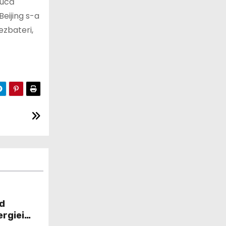
ducă
Beijing s-a
ezbateri,
nd
ergiei