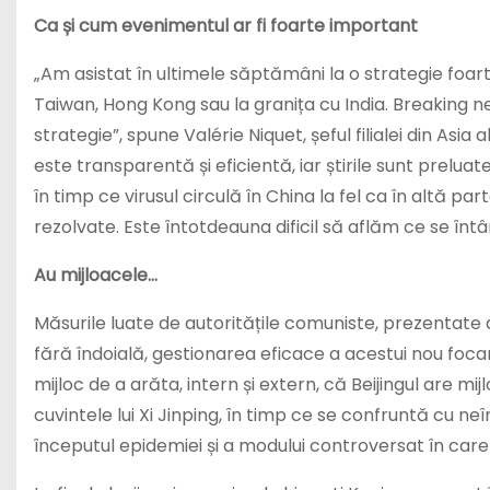
Ca și cum evenimentul ar fi foarte important
„Am asistat în ultimele săptămâni la o strategie foart
Taiwan, Hong Kong sau la granița cu India. Breaking new
strategie”, spune Valérie Niquet, șeful filialei din Asi
este transparentă și eficientă, iar știrile sunt preluat
în timp ce virusul circulă în China la fel ca în altă p
rezolvate. Este întotdeauna dificil să aflăm ce se întâ
Au mijloacele…
Măsurile luate de autoritățile comuniste, prezentate 
fără îndoială, gestionarea eficace a acestui nou foca
mijloc de a arăta, intern și extern, că Beijingul are mij
cuvintele lui Xi Jinping, în timp ce se confruntă cu n
începutul epidemiei și a modului controversat în care 