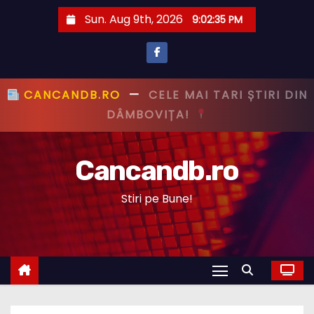
S
Sun. Aug 9th, 2026
9:02:36 PM
k
i
p
t
CANCANDB.RO
—
PRIMUL CU ȘTIREA,
o
PRIMUL CU ADEVĂRUL!
c
o
Cancandb.ro
n
t
Stiri pe Bune!
e
n
t