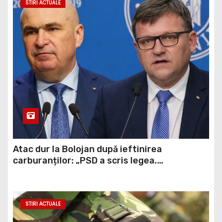
STIRI ACTUALE
Atac dur la Bolojan după ieftinirea
carburanților: „PSD a scris legea.
Dumneavoastră ați scris discursul de după”
STIRI ACTUALE