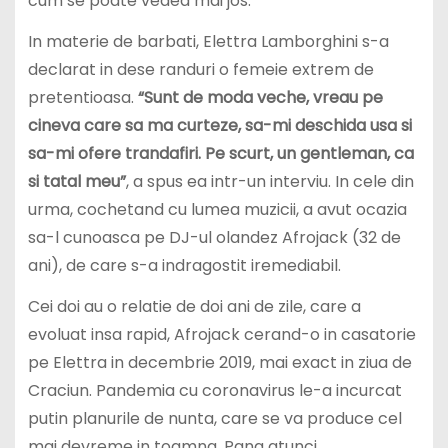
cum se poate vedea mai jos.
In materie de barbati, Elettra Lamborghini s-a
declarat in dese randuri o femeie extrem de
pretentioasa.
“Sunt de moda veche, vreau pe
cineva care sa ma curteze, sa-mi deschida usa si
sa-mi ofere trandafiri. Pe scurt, un gentleman, ca
si tatal meu”
, a spus ea intr-un interviu. In cele din
urma, cochetand cu lumea muzicii, a avut ocazia
sa-l cunoasca pe DJ-ul olandez Afrojack (32 de
ani), de care s-a indragostit iremediabil.
Cei doi au o relatie de doi ani de zile, care a
evoluat insa rapid, Afrojack cerand-o in casatorie
pe Elettra in decembrie 2019, mai exact in ziua de
Craciun. Pandemia cu coronavirus le-a incurcat
putin planurile de nunta, care se va produce cel
mai devreme in toamna. Pana atunci,