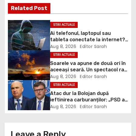
t
Related Post
n
a
STIRI ACTUALE
Ai telefonul, laptopul sau
v
tableta conectate la internet?
DNSC avertizează asupra unui
Aug 8, 2026
Editor Sarah
i
risc pe care mulți utilizatori îl
STIRI ACTUALE
ignoră
g
Soarele va apune de două ori în
aceeași seară. Un spectacol rar
a
va întrerupe liniștea unui sat
Aug 8, 2026
Editor Sarah
din Europa
STIRI ACTUALE
t
Atac dur la Bolojan după
ieftinirea carburanților: „PSD a
i
scris legea. Dumneavoastră ați
Aug 8, 2026
Editor Sarah
scris discursul de după”
o
n
Leave a Reply