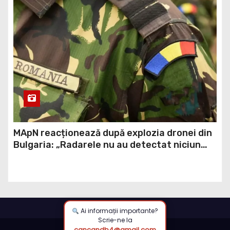
MApN reacționează după explozia dronei din
Bulgaria: „Radarele nu au detectat niciun
aparat care să fi traversat România”
Ai informații importante?
Scrie-ne la
cancandb4@gmail.com