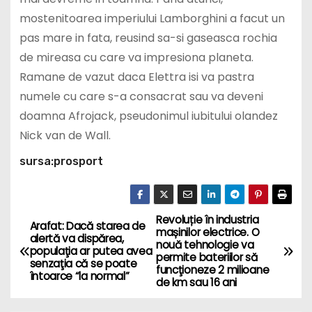
mostenitoarea imperiului Lamborghini a facut un
pas mare in fata, reusind sa-si gaseasca rochia
de mireasa cu care va impresiona planeta.
Ramane de vazut daca Elettra isi va pastra
numele cu care s-a consacrat sau va deveni
doamna Afrojack, pseudonimul iubitului olandez
Nick van de Wall.
sursa:prosport
Revoluție în industria
P
Arafat: Dacă starea de
mașinilor electrice. O
alertă va dispărea,
nouă tehnologie va
o
populaţia ar putea avea
permite bateriilor să
senzaţia că se poate
funcţioneze 2 milioane
întoarce “la normal”
s
de km sau 16 ani