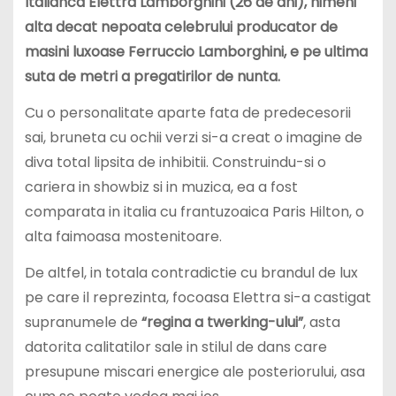
Italianca Elettra Lamborghini (26 de ani), nimeni
alta decat nepoata celebrului producator de
masini luxoase Ferruccio Lamborghini, e pe ultima
suta de metri a pregatirilor de nunta.
Cu o personalitate aparte fata de predecesorii
sai, bruneta cu ochii verzi si-a creat o imagine de
diva total lipsita de inhibitii. Construindu-si o
cariera in showbiz si in muzica, ea a fost
comparata in italia cu frantuzoaica Paris Hilton, o
alta faimoasa mostenitoare.
De altfel, in totala contradictie cu brandul de lux
pe care il reprezinta, focoasa Elettra si-a castigat
supranumele de
“regina a twerking-ului”
, asta
datorita calitatilor sale in stilul de dans care
presupune miscari energice ale posteriorului, asa