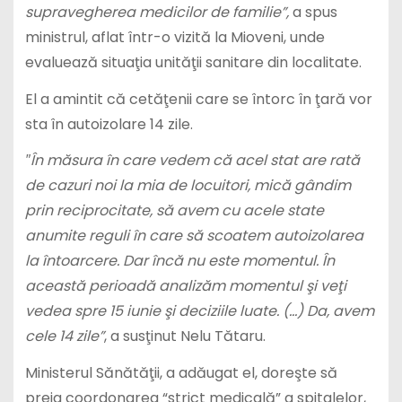
supravegherea medicilor de familie”,
a spus
ministrul, aflat într-o vizită la Mioveni, unde
evaluează situaţia unităţii sanitare din localitate.
El a amintit că cetăţenii care se întorc în ţară vor
sta în autoizolare 14 zile.
″În măsura în care vedem că acel stat are rată
de cazuri noi la mia de locuitori, mică gândim
prin reciprocitate, să avem cu acele state
anumite reguli în care să scoatem autoizolarea
la întoarcere. Dar încă nu este momentul. În
această perioadă analizăm momentul şi veţi
vedea spre 15 iunie şi deciziile luate. (…) Da, avem
cele 14 zile”
, a susţinut Nelu Tătaru.
Ministerul Sănătăţii, a adăugat el, doreşte să
preia coordonarea “strict medicală” a spitalelor,