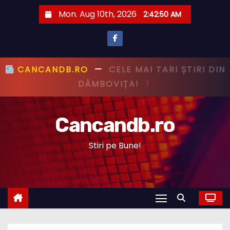
S
Mon. Aug 10th, 2026
2:42:51 AM
k
i
p
t
CANCANDB.RO
—
PRIMUL CU ȘTIREA,
o
PRIMUL CU ADEVĂRUL!
c
o
Cancandb.ro
n
t
Stiri pe Bune!
e
n
t