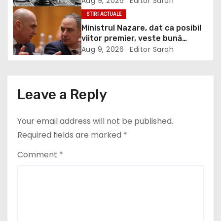
Aug 9, 2026
Editor Sarah
Noi dăm banii, noi le plătim
t
STIRI ACTUALE
VIDEO
Ministrul Nazare, dat ca posibil
i
viitor premier, veste bună
pentru români: Momentul din
Aug 9, 2026
Editor Sarah
o
care vom simți ”normalitatea”
economică
n
Leave a Reply
Your email address will not be published.
Required fields are marked
*
Comment
*