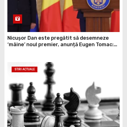
Nicușor Dan este pregătit să desemneze
‘mâine’ noul premier, anunță Eugen Tomac:
Niciuna dintre cele două propuneri nu are
majoritate
STIRI ACTUALE