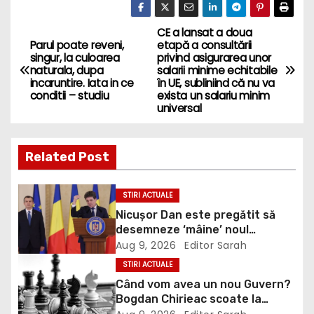
CE a lansat a doua
P
Parul poate reveni,
etapă a consultării
singur, la culoarea
privind asigurarea unor
o
naturala, dupa
salarii minime echitabile
incaruntire. Iata in ce
în UE, subliniind că nu va
s
conditii – studiu
exista un salariu minim
universal
t
n
Related Post
a
STIRI ACTUALE
v
Nicușor Dan este pregătit să
desemneze ‘mâine’ noul
i
premier, anunță Eugen Tomac:
Aug 9, 2026
Editor Sarah
Niciuna dintre cele două
STIRI ACTUALE
g
propuneri nu are majoritate
Când vom avea un nou Guvern?
Bogdan Chirieac scoate la
a
lumină jocuri politice de culise: