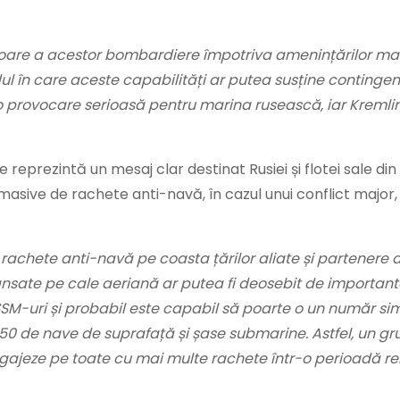
itoare a acestor bombardiere împotriva amenințărilor mar
ul în care aceste capabilități ar putea susține contingen
 provocare serioasă pentru marina rusească, iar Kremlin
reprezintă un mesaj clar destinat Rusiei și flotei sale di
masive de rachete anti-navă, în cazul unui conflict major,
achete anti-navă pe coasta țărilor aliate și partenere d
nsate pe cale aeriană ar putea fi deosebit de importante
SM-uri și probabil este capabil să poarte o un număr sim
 50 de nave de suprafață și șase submarine. Astfel, un gru
angajeze pe toate cu mai multe rachete într-o perioadă re