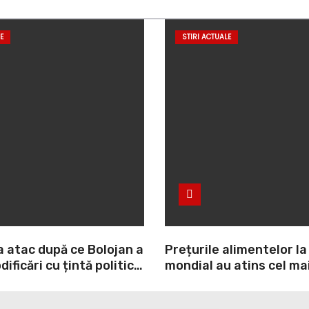
E
STIRI ACTUALE
a atac după ce Bolojan a
Prețurile alimentelor la
ificări cu țintă politică
mondial au atins cel mai
NI: O minciună
nivel din ultimii peste tr
prin care încearcă să
ultima lună, grâul s-a s