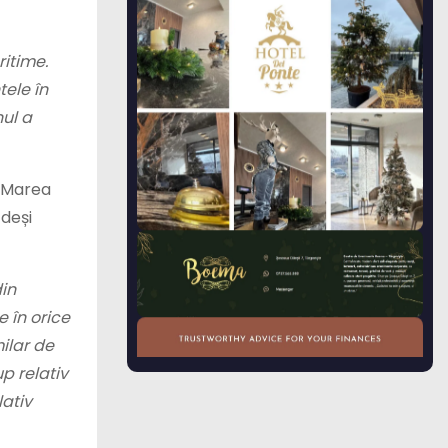
itime.
tele în
ul a
n Marea
 deși
in
 în orice
ilar de
p relativ
lativ