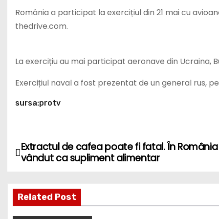
România a participat la exercițiul din 21 mai cu avioan
thedrive.com.
La exercițiu au mai participat aeronave din Ucraina, Bul
Exercițiul naval a fost prezentat de un general rus, pe 
sursa:protv
Extractul de cafea poate fi fatal. În România
P
vândut ca supliment alimentar
o
s
Related Post
t