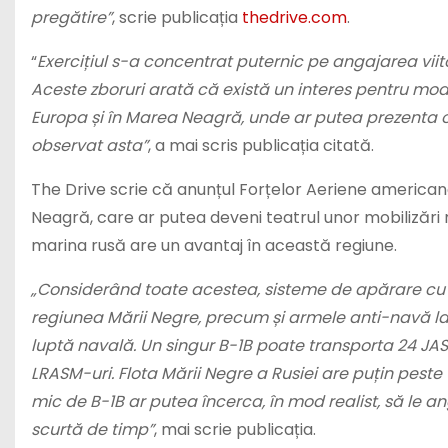
pregătire”
, scrie publicația
thedrive.com
.
“
Exercițiul s-a concentrat puternic pe angajarea vi
Aceste zboruri arată că există un interes pentru mod
Europa și în Marea Neagră, unde ar putea prezenta o
observat asta”
, a mai scris publicația citată.
The Drive scrie că anunțul Forțelor Aeriene americane 
Neagră, care ar putea deveni teatrul unor mobilizări 
marina rusă are un avantaj în această regiune.
„Considerând toate acestea, sisteme de apărare cu r
regiunea Mării Negre, precum și armele anti-navă la
luptă navală. Un singur B-1B poate transporta 24 JAS
LRASM-uri. Flota Mării Negre a Rusiei are puțin peste
mic de B-1B ar putea încerca, în mod realist, să le 
scurtă de timp”
, mai scrie publicația.