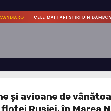
CANDB.RO
—
CELE MAI TARI ȘTIRI DIN DÂMBOV
e și avioane de vânătoa
flotei Rusiei, în Marea 