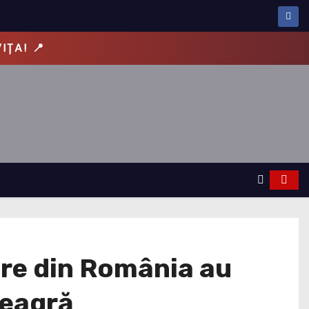
IȚA! 📍
re din România au
Neagră