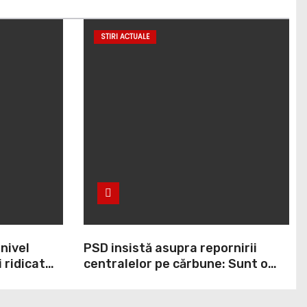
STIRI ACTUALE
 nivel
PSD insistă asupra repornirii
 ridicat
centralelor pe cărbune: Sunt o
ei ani. În
necesitate în situația de forță
cumpit cel
majoră a țării