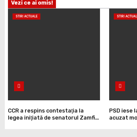
Vezi ce ai omis!
STIRI ACTUALE
STIRI ACTUAL
CCR a respins contestaţia la
PSD iese l
legea iniţiată de senatorul Zamfir
acuzat mod
de la PSD, care permite reluarea
la Legea A
construcţiei hidrocentralelor din
grosolană 