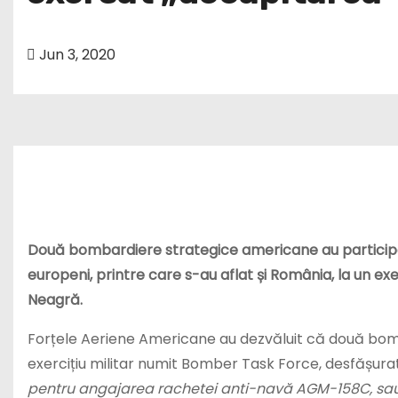
Jun 3, 2020
Două bombardiere strategice americane au participat,
europeni, printre care s-au aflat și România, la un exe
Neagră.
Forțele Aeriene Americane au dezvăluit că două bomb
exercițiu militar numit Bomber Task Force, desfășur
pentru angajarea rachetei anti-navă AGM-158C, sau L