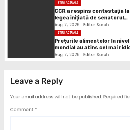
STIRI ACTUALE
n
CCR a respins contestaţia la
legea iniţiată de senatorul
a
Zamfir de la PSD, care permi
Aug 7, 2026
Editor Sarah
v
reluarea construcţiei
STIRI ACTUALE
hidrocentralelor din zonele
Prețurile alimentelor la nivel
i
protejate
mondial au atins cel mai ridi
nivel din ultimii peste trei ani
g
Aug 7, 2026
Editor Sarah
ultima lună, grâul s-a scump
a
cel mai mult (+5,8%), pe fon
secetei, dar și al temerilor c
t
Leave a Reply
războiul din Ucraina va pert
din nou exporturile prin Mar
i
Neagră.
Your email address will not be published.
Required fi
o
Comment
*
n