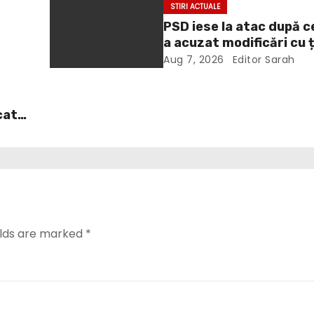
STIRI ACTUALE
PSD iese la atac după c
a acuzat modificări cu 
te
politică la Legea ANI: O
Aug 7, 2026
Editor Sarah
grosolană prin care înc
acopere culpa PNL-USR
cat
. În
it
dul
ă
urba
ea
elds are marked
*