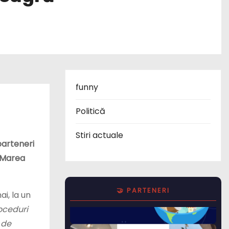
funny
Politică
Stiri actuale
parteneri
n Marea
🤝 PARTENERI
i, la un
oceduri
 de