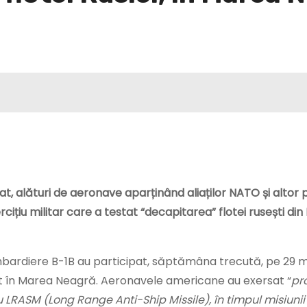
 alături de aeronave aparținând aliaților NATO și altor 
rcițiu militar care a testat “decapitarea” flotei rusești di
ardiere B-1B au participat, săptămâna trecută, pe 29 ma
at în Marea Neagră. Aeronavele americane au exersat “
pr
RASM (Long Range Anti-Ship Missile), în timpul misiunii