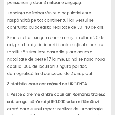
pensionari și doar 3 milioane angajați.
Tendința de îmbătrânire a populației este
răspândită pe tot continentul, iar Vestul se
confruntă cu această realitate de 30-40 de ani.
Franța a fost singura care a reușit în ultimii 20 de
ani, prin bani și deduceri fiscale susținute pentru
familii, să stimuleze nașterile și are acum o
natalitate de peste 17 la mie. La noi se nasc nouă
copii la 1000 de locuitori, singura politică
demografică fiind concediul de 2 ani, plătit.
3 statistici care cer măsuri de URGENȚĂ
1.
Peste o treime dintre copiii din România trăiesc
sub pragul sărăciei și 150.000 adorm flămânzi
,
arată datele unui raport realizat de Organizația