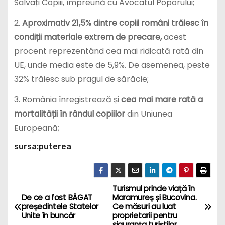
Salvați Copiii, împreună cu Avocatul Poporului;
2.
Aproximativ 21,5% dintre copiii români trăiesc în
condiții materiale extrem de precare,
acest
procent reprezentând cea mai ridicată rată din
UE, unde media este de 5,9%. De asemenea, peste
32% trăiesc sub pragul de sărăcie;
3. România înregistrează și
cea mai mare rată a
mortalității în rândul copiilor
din Uniunea
Europeană;
sursa:puterea
Turismul prinde viață în
P
De ce a fost BĂGAT
Maramureș și Bucovina.
președintele Statelor
Ce măsuri au luat
o
Unite în buncăr
proprietarii pentru
siguranța turiștilor