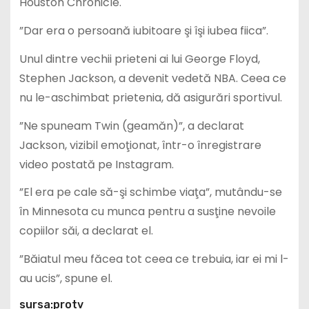
Houston Chronicle.
”Dar era o persoană iubitoare şi îşi iubea fiica”.
Unul dintre vechii prieteni ai lui George Floyd,
Stephen Jackson, a devenit vedetă NBA. Ceea ce
nu le-aschimbat prietenia, dă asigurări sportivul.
”Ne spuneam Twin (geamăn)”, a declarat
Jackson, vizibil emoţionat, într-o înregistrare
video postată pe Instagram.
”El era pe cale să-şi schimbe viaţa”, mutându-se
în Minnesota cu munca pentru a susţine nevoile
copiilor săi, a declarat el.
”Băiatul meu făcea tot ceea ce trebuia, iar ei mi l-
au ucis”, spune el.
sursa:protv