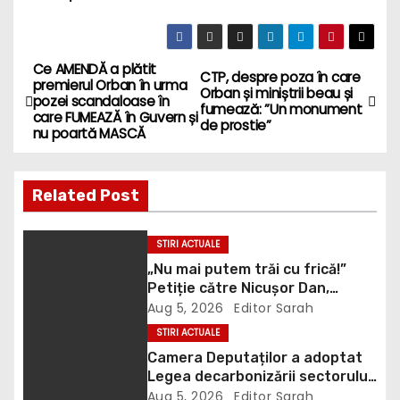
Ce AMENDĂ a plătit
P
CTP, despre poza în care
premierul Orban în urma
Orban și miniștrii beau și
pozei scandaloase în
o
fumează: ”Un monument
care FUMEAZĂ în Guvern și
de prostie”
nu poartă MASCĂ
s
t
Related Post
n
STIRI ACTUALE
a
„Nu mai putem trăi cu frică!”
Petiție către Nicușor Dan,
v
Bolojan și Buzoianu după
Aug 5, 2026
Editor Sarah
atacurile urșilor din Covasna
i
STIRI ACTUALE
Camera Deputaților a adoptat
g
Legea decarbonizării sectorului
energetic. Amendamentul PSD,
Aug 5, 2026
Editor Sarah