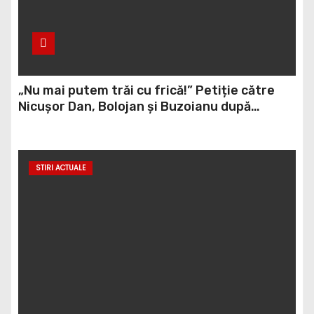
„Nu mai putem trăi cu frică!” Petiție către
Nicușor Dan, Bolojan și Buzoianu după
atacurile urșilor din Covasna
STIRI ACTUALE