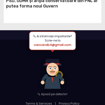
PSD, UDMR și aripa conservatoare din PNL ar
putea forma noul Guvern
🔍 Ai informații importante?
Scrie-ne la
cancandb4@gmail.com
🔍 Apasă pe detectiv!
Terms & Services
|
Privacy Policy