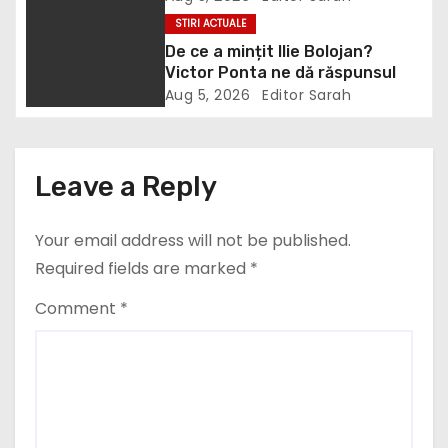
a
inclus în proiect
STIRI ACTUALE
De ce a mințit Ilie Bolojan?
t
Victor Ponta ne dă răspunsul
i
Aug 5, 2026
Editor Sarah
o
n
Leave a Reply
Your email address will not be published.
Required fields are marked
*
Comment
*