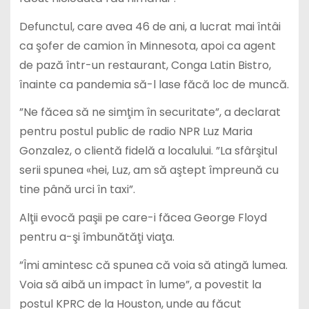
Defunctul, care avea 46 de ani, a lucrat mai întâi
ca şofer de camion în Minnesota, apoi ca agent
de pază într-un restaurant, Conga Latin Bistro,
înainte ca pandemia să-l lase făcă loc de muncă.
”Ne făcea să ne simţim în securitate”, a declarat
pentru postul public de radio NPR Luz Maria
Gonzalez, o clientă fidelă a localului. ”La sfârşitul
serii spunea «hei, Luz, am să aştept împreună cu
tine până urci în taxi”.
Alţii evocă paşii pe care-i făcea George Floyd
pentru a-şi îmbunătăţi viaţa.
”Îmi amintesc că spunea că voia să atingă lumea.
Voia să aibă un impact în lume”, a povestit la
postul KPRC de la Houston, unde au făcut