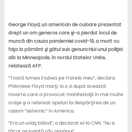
George Floyd, un american de culoare prezentat
drept un om generos care şi-a pierdut locul de
muncă din cauza pandemiei covid-19, a murit cu
faţa la pământ şi gâtul sub genunchiul unui poliţist
alb la Minneapolis, în nordul Statelor Unite,
relatează AFP.
”Toată lumea îl iubea pe fratele meu”, declara
Philonese Floyd marţi, la o zi după această
moarte care a provocat manifestaţii în mai multe
oraşe şi a relansat apeluri la despărţirea de un
rasism ”sistemic” în America.
”Era un uriaş blând”, a declarat el la CNN. ”Nu a
făcut niciodată rău nimănui”.