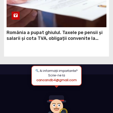
România a pupat ghiulul. Taxele pe pensii și
salarii și cota TVA, obligații convenite la
Washington printr-un Acord semnat pe 16
aprilie / DOCUMENT
Ai informații importante?
Scrie-ne la
cancandb4@gmail.com