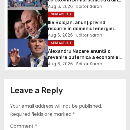
i
2026
Aug 6, 2026
Editor Sarah
STIRI ACTUALE
g
Ilie Bolojan, anunț privind
riscurile în domeniul energiei
a
electrice. Ce a decis Guvernul
Aug 6, 2026
Editor Sarah
t
STIRI ACTUALE
Alexandru Nazare anunță o
i
revenire puternică a economiei
în 2027: Inflația va scădea,
Aug 6, 2026
Editor Sarah
o
consumul va crește
n
Leave a Reply
Your email address will not be published.
Required fields are marked
*
Comment
*