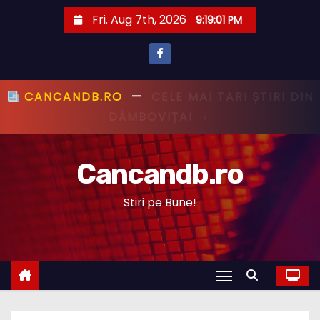
S
Fri. Aug 7th, 2026
9:19:02 PM
k
i
p
t
CANCANDB.RO
—
PRIMUL CU ȘTIREA,
o
PRIMUL CU ADEVĂRUL!
c
o
Cancandb.ro
n
t
Stiri pe Bune!
e
n
t