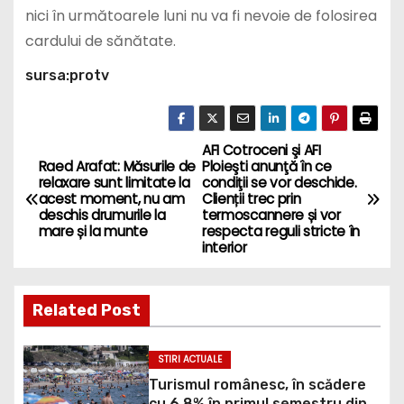
nici în următoarele luni nu va fi nevoie de folosirea
cardului de sănătate.
sursa:protv
AFI Cotroceni şi AFI
P
Raed Arafat: Măsurile de
Ploieşti anunţă în ce
relaxare sunt limitate la
condiţii se vor deschide.
o
acest moment, nu am
Clienții trec prin
deschis drumurile la
termoscannere și vor
s
mare și la munte
respecta reguli stricte în
interior
t
n
Related Post
a
STIRI ACTUALE
v
Turismul românesc, în scădere
cu 6,8% în primul semestru din