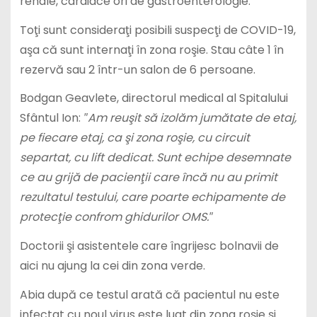
renale, cardiace ori de gastroenterologie.
Toţi sunt consideraţi posibili suspecţi de COVID-19,
aşa că sunt internaţi în zona roşie. Stau câte 1 în
rezervă sau 2 într-un salon de 6 persoane.
Bodgan Geavlete, directorul medical al Spitalului
Sfântul Ion:
″Am reuşit să izolăm jumătate de etaj,
pe fiecare etaj, ca şi zona roşie, cu circuit
separtat, cu lift dedicat. Sunt echipe desemnate
ce au grijă de pacienţii care încă nu au primit
rezultatul testului, care poarte echipamente de
protecţie confrom ghidurilor OMS.″⁣
Doctorii şi asistentele care îngrijesc bolnavii de
aici nu ajung la cei din zona verde.
Abia după ce testul arată că pacientul nu este
infectat cu noul virus este luat din zona roşie şi