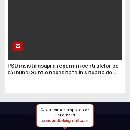
PSD insistă asupra repornirii centralelor pe
cărbune: Sunt o necesitate în situația de
forță majoră a țării
🔍 Ai informații importante?
Scrie-ne la
cancandb4@gmail.com