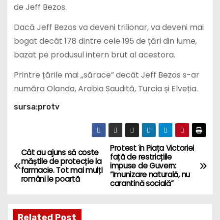
de Jeff Bezos.
Dacă Jeff Bezos va deveni trilionar, va deveni mai
bogat decât 178 dintre cele 195 de țări din lume,
bazat pe produsul intern brut al acestora.
Printre țările mai „sărace” decât Jeff Bezos s-ar
număra Olanda, Arabia Saudită, Turcia și Elveția.
sursa:protv
Protest în Piața Victoriei
P
Cât au ajuns să coste
față de restricțiile
măștile de protecție la
impuse de Guvern:
o
farmacie. Tot mai mulți
”Imunizare naturală, nu
români le poartă
carantină socială”
s
t
Related Post