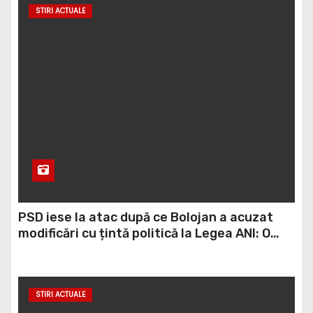
STIRI ACTUALE
PSD iese la atac după ce Bolojan a acuzat
modificări cu țintă politică la Legea ANI: O
minciună grosolană prin care încearcă să
acopere culpa PNL-USR
STIRI ACTUALE