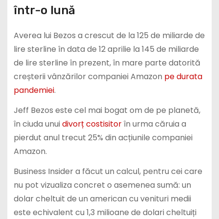
într-o lună
Averea lui Bezos a crescut de la 125 de miliarde de
lire sterline în data de 12 aprilie la 145 de miliarde
de lire sterline în prezent, în mare parte datorită
creșterii vânzărilor companiei Amazon
pe durata
pandemiei
.
Jeff Bezos este cel mai bogat om de pe planetă,
în ciuda unui
divorț costisitor
în urma căruia a
pierdut anul trecut 25% din acțiunile companiei
Amazon.
Business Insider a făcut un calcul, pentru cei care
nu pot vizualiza concret o asemenea sumă: un
dolar cheltuit de un american cu venituri medii
este echivalent cu 1,3 milioane de dolari cheltuiți