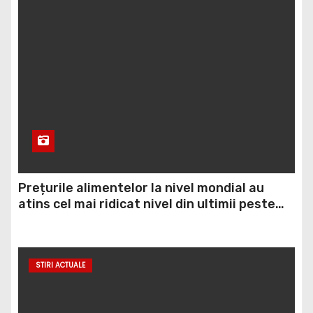
Prețurile alimentelor la nivel mondial au
atins cel mai ridicat nivel din ultimii peste
trei ani. În ultima lună, grâul s-a scumpit cel
mai mult (+5,8%), pe fondul secetei, dar și al
temerilor că războiul din Ucraina va perturba
STIRI ACTUALE
din nou exporturile prin Marea Neagră.