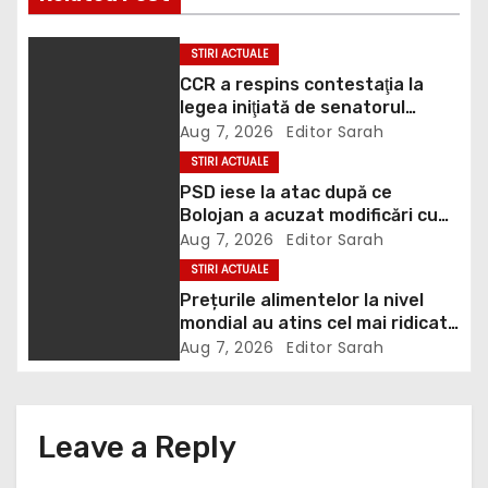
n
STIRI ACTUALE
a
CCR a respins contestaţia la
legea iniţiată de senatorul
v
Zamfir de la PSD, care permite
Aug 7, 2026
Editor Sarah
reluarea construcţiei
i
STIRI ACTUALE
hidrocentralelor din zonele
PSD iese la atac după ce
protejate
g
Bolojan a acuzat modificări cu
țintă politică la Legea ANI: O
Aug 7, 2026
Editor Sarah
a
minciună grosolană prin care
STIRI ACTUALE
încearcă să acopere culpa PNL-
Prețurile alimentelor la nivel
t
USR
mondial au atins cel mai ridicat
nivel din ultimii peste trei ani. În
i
Aug 7, 2026
Editor Sarah
ultima lună, grâul s-a scumpit
cel mai mult (+5,8%), pe fondul
o
secetei, dar și al temerilor că
războiul din Ucraina va perturba
n
Leave a Reply
din nou exporturile prin Marea
Neagră.