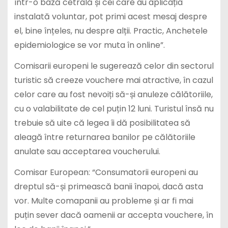
într-o bază cetrală și cei care au aplicația
instalată voluntar, pot primi acest mesaj despre
el, bine înțeles, nu despre alții. Practic, Anchetele
epidemiologice se vor muta în online”.
Comisarii europeni le sugerează celor din sectorul
turistic să creeze vouchere mai atractive, în cazul
celor care au fost nevoiți să-și anuleze călătoriile,
cu o valabilitate de cel puțin 12 luni. Turistul însă nu
trebuie să uite că legea îi dă posibilitatea să
aleagă între returnarea banilor pe călătoriile
anulate sau acceptarea voucherului.
Comisar European: “Consumatorii europeni au
dreptul să-și primească banii înapoi, dacă asta
vor. Multe comapanii au probleme și ar fi mai
puțin sever dacă oamenii ar accepta vouchere, în