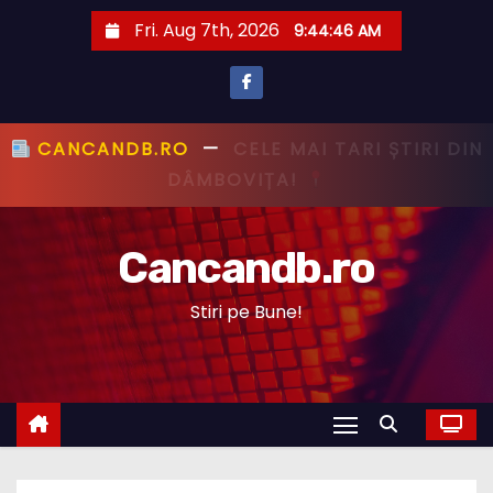
S
Fri. Aug 7th, 2026
9:44:47 AM
k
i
p
t
CANCANDB.RO
—
PRIMUL CU ȘTIREA,
o
PRIMUL CU ADEVĂRUL!
c
o
Cancandb.ro
n
t
Stiri pe Bune!
e
n
t