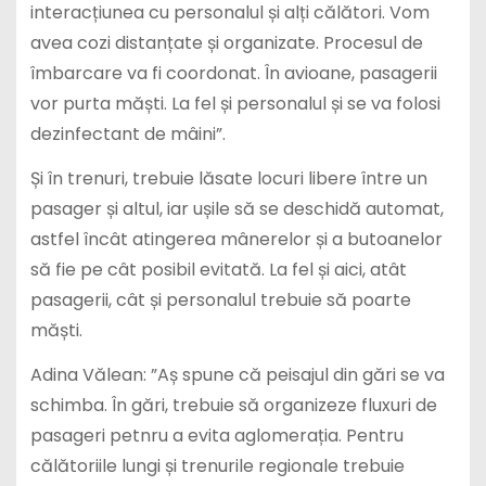
interacțiunea cu personalul și alți călători. Vom
avea cozi distanțate și organizate. Procesul de
îmbarcare va fi coordonat. În avioane, pasagerii
vor purta măști. La fel și personalul și se va folosi
dezinfectant de mâini”.
Și în trenuri, trebuie lăsate locuri libere între un
pasager și altul, iar ușile să se deschidă automat,
astfel încât atingerea mânerelor și a butoanelor
să fie pe cât posibil evitată. La fel și aici, atât
pasagerii, cât și personalul trebuie să poarte
măști.
Adina Vălean: ”Aș spune că peisajul din gări se va
schimba. În gări, trebuie să organizeze fluxuri de
pasageri petnru a evita aglomerația. Pentru
călătoriile lungi și trenurile regionale trebuie