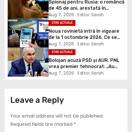
Spionaj pentru Rusia: o româncă
a
de 45 de ani, arestată în
Germania. Misiunea ar fi vizat un
Aug 7, 2026
Editor Sarah
v
asasinat
STIRI ACTUALE
i
Noua rovinietă intră în vigoare
de la 1 octombrie 2026. Ce se
g
schimbă pentru transportatori
Aug 7, 2026
Editor Sarah
STIRI ACTUALE
a
Bolojan acuză PSD și AUR. PNL
t
vrea premier tehnocrat: „Au
lăsat România în faza finală de
Aug 7, 2026
Editor Sarah
i
absorbţie a PNRR”
o
Leave a Reply
n
Your email address will not be published.
Required fields are marked
*