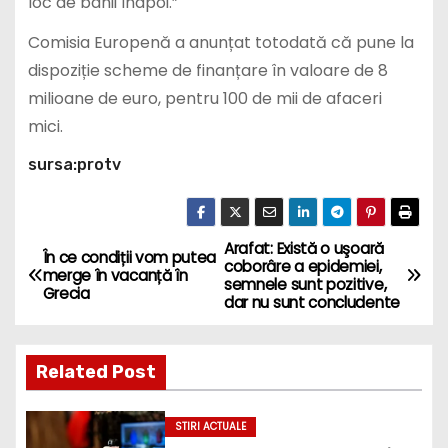
loc de banii înapoi.”
Comisia Europenă a anunțat totodată că pune la
dispoziție scheme de finanțare în valoare de 8
milioane de euro, pentru 100 de mii de afaceri
mici.
sursa:protv
Arafat: Există o uşoară
P
În ce condiții vom putea
coborâre a epidemiei,
merge în vacanță în
semnele sunt pozitive,
o
Grecia
dar nu sunt concludente
s
Related Post
t
n
STIRI ACTUALE