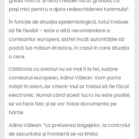
ghidul nostru. Și asta trebuie făcut gradual, cu
pași mici pentru a ajuta redeschiderea turismului”.
În funcție de situația epidemiologică, totul trebuie
să fie flexibil – este o altă recomandare a
comisarilor europeni, astfel încât autoritățile să
poată lua măsuri drastice, în cazul în care situația
o cere.
Călătoria cu avionul nu va mai fi la fel, susține
comisarul european, Adina Vălean. Vom purta
măști în avion, iar check-inul ar trebui să fie făcut
electronic. Numai când acest lucru nu este posibil,
se va face fizic și se vor folosi documente pe
hârtie.
Adina Vălean: “La preluarea bagajelor, la controlul
de securitate și frontieră se va limita