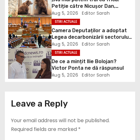
Petiție către Nicușor Dan,
v
Bolojan și Buzoianu după
Aug 5, 2026
Editor Sarah
atacurile urșilor din Covasna
i
STIRI ACTUALE
Camera Deputaților a adoptat
g
Legea decarbonizării sectorului
energetic. Amendamentul PSD,
Aug 5, 2026
Editor Sarah
a
inclus în proiect
STIRI ACTUALE
De ce a mințit Ilie Bolojan?
t
Victor Ponta ne dă răspunsul
i
Aug 5, 2026
Editor Sarah
o
n
Leave a Reply
Your email address will not be published.
Required fields are marked
*