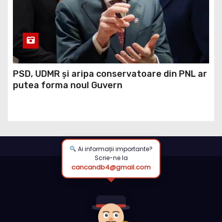
PSD, UDMR și aripa conservatoare din PNL ar
putea forma noul Guvern
Ai informații importante?
Scrie-ne la
cancandb4@gmail.com