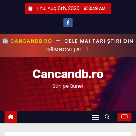
S
Thu. Aug 6th, 2026
9:10:50 AM
k
i
p
t
CANCANDB.RO
—
PRIMUL CU ȘTIREA,
o
PRIMUL CU ADEVĂRUL!
c
o
Cancandb.ro
n
t
Stiri pe Bune!
e
n
t