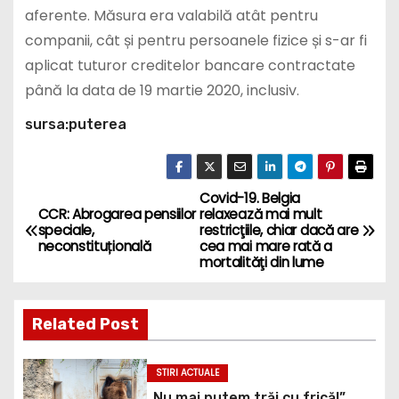
aferente. Măsura era valabilă atât pentru
companii, cât și pentru persoanele fizice și s-ar fi
aplicat tuturor creditelor bancare contractate
până la data de 19 martie 2020, inclusiv.
sursa:puterea
Covid-19. Belgia
P
CCR: Abrogarea pensiilor
relaxează mai mult
speciale,
restricţiile, chiar dacă are
o
neconstituțională
cea mai mare rată a
mortalităţi din lume
s
t
Related Post
n
STIRI ACTUALE
a
„Nu mai putem trăi cu frică!”