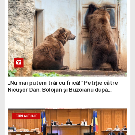
„Nu mai putem trăi cu frică!” Petiție către
Nicușor Dan, Bolojan și Buzoianu după
atacurile urșilor din Covasna
STIRI ACTUALE