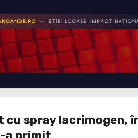
CANCANDB.RO
—
ȘTIRI PE BUNE!
 cu spray lacrimogen, î
-a primit