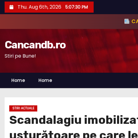
S
Thu. Aug 6th, 2026
5:07:32 PM
k
i
p
t
Cancandb.ro
o
c
Stiri pe Bune!
o
n
Home
Home
t
e
n
t
STIRI ACTUALE
Scandalagiu imobilizat
usturătoare pe care le