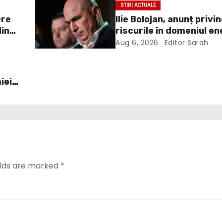
STIRI ACTUALE
ere
Ilie Bolojan, anunț privi
din
riscurile în domeniul en
electrice. Ce a decis G
Aug 6, 2026
Editor Sarah
iei
elds are marked
*