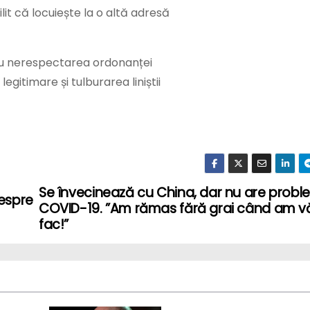
ilit că locuiește la o altă adresă
ru nerespectarea ordonanței
legitimare și tulburarea liniștii
Se învecinează cu China, dar nu are prob
despre
COVID-19. ”Am rămas fără grai când am v
fac!”