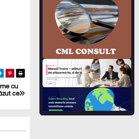
leme cu
ăzut ce