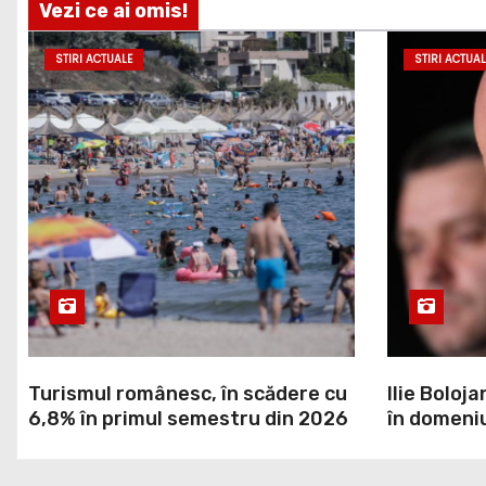
Vezi ce ai omis!
STIRI ACTUALE
STIRI ACTUAL
Turismul românesc, în scădere cu
Ilie Boloja
6,8% în primul semestru din 2026
în domeniu
a decis Gu