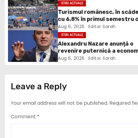
n
STIRI ACTUALE
Turismul românesc, în scăd
a
cu 6,8% în primul semestru 
v
2026
Aug 6, 2026
Editor Sarah
STIRI ACTUALE
i
Alexandru Nazare anunță o
revenire puternică a econom
g
în 2027: Inflația va scădea,
Aug 6, 2026
Editor Sarah
a
consumul va crește
t
Leave a Reply
i
Your email address will not be published.
Required fi
o
n
Comment
*