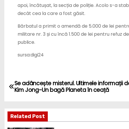
apoi, încătușat, la secția de poliție. Acolo s-a stab
decât cea la care a fost găsit.
Bărbatul a primit o amendă de 5.000 de lei pent
militare nr. 3 și cu încă 1.500 de lei pentru refuz de 
publice.
sursa:digi24
P
Se adâncește misterul. Ultimele informații 
Kim Jong-Un bagă Planeta în ceață
o
s
Related Post
t