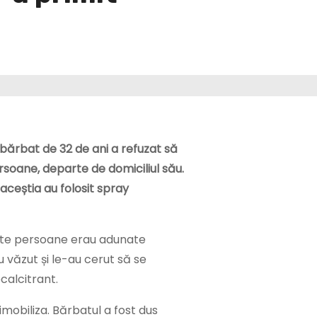
n bărbat de 32 de ani a refuzat să
soane, departe de domiciliul său.
r aceștia au folosit spray
te persoane erau adunate
-au văzut și le-au cerut să se
calcitrant.
 imobiliza. Bărbatul a fost dus