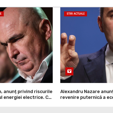
E
STIRI ACTUALE
n, anunț privind riscurile
Alexandru Nazare anun
l energiei electrice. Ce
revenire puternică a ec
vernul
2027: Inflația va scădea
consumul va crește