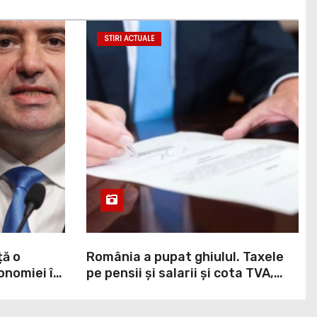
STIRI ACTUALE
ță o
România a pupat ghiulul. Taxele
onomiei în
pe pensii și salarii și cota TVA,
,
obligații convenite la Washington
printr-un Acord semnat pe 16