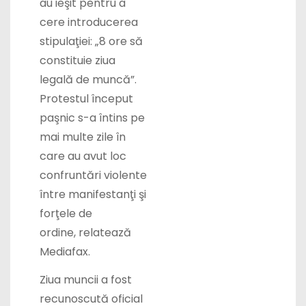
cere introducerea
stipulaţiei:
„
8 ore să
constituie ziua
legală de muncă”.
Protestul început
paşnic s-a întins pe
mai multe zile în
care au avut loc
confruntări violente
între manifestanţi şi
forţele de
ordine,
relatează
Mediafax.
Ziua muncii a fost
recunoscută oficial
în 1889 de Primul