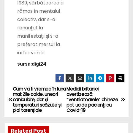
rămas în mentalul
colectiv, dar s-a
renunţat la
manifestaţii şi s-a
preferat mersul la
iarbă verde.
sursa:digi24
Cum va fi vremea în luna
Medicii britanici
P
mai: Zile calde, uneori
avertizează:
caniculare, dar și
”Ventilatoarele” chineze
o
temperaturi scăzute și
pot ucide pacienţi cu
ploi torențiale
Covid-19
s
t
Related Post