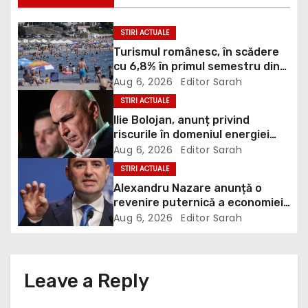
n
STIRI ACTUALE
a
Turismul românesc, în scădere
cu 6,8% în primul semestru din
v
2026
Aug 6, 2026
Editor Sarah
i
STIRI ACTUALE
Ilie Bolojan, anunț privind
g
riscurile în domeniul energiei
electrice. Ce a decis Guvernul
Aug 6, 2026
Editor Sarah
a
STIRI ACTUALE
Alexandru Nazare anunță o
t
revenire puternică a economiei
în 2027: Inflația va scădea,
i
Aug 6, 2026
Editor Sarah
consumul va crește
o
n
Leave a Reply
Your email address will not be published.