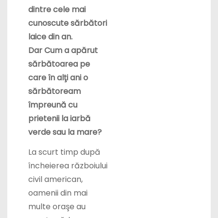
cunoscute sărbători
laice din an.
Dar
C
um a apărut
sărbătoarea pe
care în alţi ani o
sărbătoream
împreună cu
prietenii la iarbă
verde
sau la mare?
La scurt timp după
încheierea războiului
civil american,
oamenii din mai
multe oraşe au
cerut scăderea