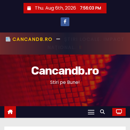
S
Thu. Aug 6th, 2026
7:56:04 PM
k
i
p
t
CANCANDB.RO
—
ȘTIRI PE BUNE!
o
c
Cancandb.ro
o
n
Stiri pe Bune!
t
e
n
t
STIRI ACTUALE