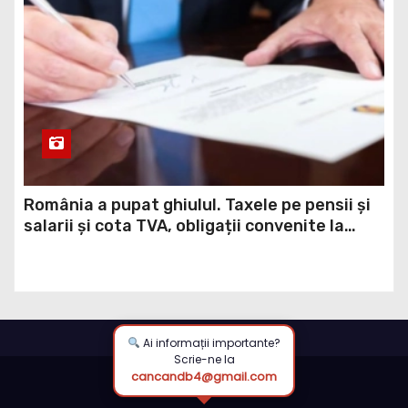
România a pupat ghiulul. Taxele pe pensii și
salarii și cota TVA, obligații convenite la
Washington printr-un Acord semnat pe 16
aprilie / DOCUMENT
Ai informații importante?
Scrie-ne la
cancandb4@gmail.com