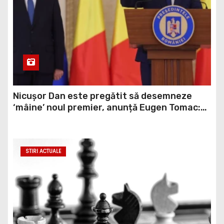
Nicușor Dan este pregătit să desemneze
‘mâine’ noul premier, anunță Eugen Tomac:
Niciuna dintre cele două propuneri nu are
majoritate
STIRI ACTUALE