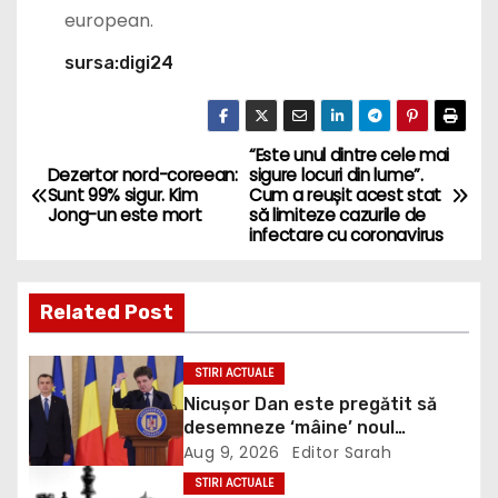
european.
sursa:digi24
“Este unul dintre cele mai
P
Dezertor nord-coreean:
sigure locuri din lume”.
Sunt 99% sigur. Kim
Cum a reușit acest stat
o
Jong-un este mort
să limiteze cazurile de
infectare cu coronavirus
s
t
Related Post
n
STIRI ACTUALE
a
Nicușor Dan este pregătit să
desemneze ‘mâine’ noul
v
premier, anunță Eugen Tomac:
Aug 9, 2026
Editor Sarah
Niciuna dintre cele două
i
STIRI ACTUALE
propuneri nu are majoritate