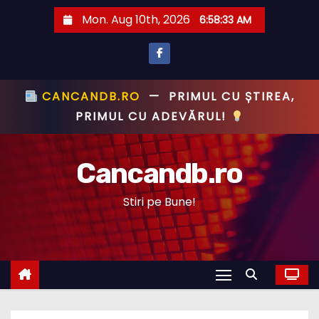
S
Mon. Aug 10th, 2026
6:58:35 AM
k
i
p
t
CANCANDB.RO
—
PRIMUL CU ȘTIREA,
o
PRIMUL CU ADEVĂRUL!
c
o
Cancandb.ro
n
t
Stiri pe Bune!
e
n
t