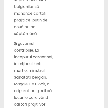
belgienilor să
mănânce cartofi
prăjiți cel puțin de
două ori pe
săptămână.
Și guvernul
contribuie. La
începutul carantinei,
în mijlocul lunii
martie, ministrul
Sănătății belgian,
Maggie De Block, a
asigurat belgienii că
locurile care vând
cartofi prăjiți vor