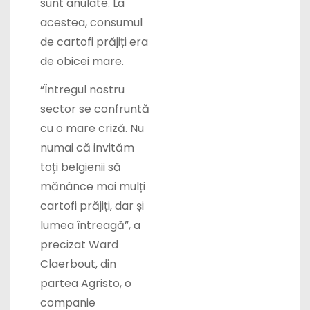
sunt anulate. La
acestea, consumul
de cartofi prăjiți era
de obicei mare.
“Întregul nostru
sector se confruntă
cu o mare criză. Nu
numai că invităm
toți belgienii să
mănânce mai mulți
cartofi prăjiți, dar și
lumea întreagă”, a
precizat Ward
Claerbout, din
partea Agristo, o
companie