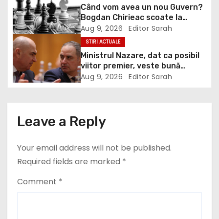
Când vom avea un nou Guvern?
g
Bogdan Chirieac scoate la
lumină jocuri politice de culise:
Aug 9, 2026
Editor Sarah
a
Noi dăm banii, noi le plătim
STIRI ACTUALE
VIDEO
Ministrul Nazare, dat ca posibil
t
viitor premier, veste bună
pentru români: Momentul din
i
Aug 9, 2026
Editor Sarah
care vom simți ”normalitatea”
economică
o
n
Leave a Reply
Your email address will not be published.
Required fields are marked
*
Comment
*