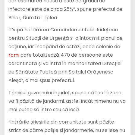
dar estimarea noastră este că gradul de
infectare este de circa 25%”, spune prefectul de
Bihor, Dumitru Țiplea.
”După hotărârea Comandamentului Județean
pentru Situații de Urgență s-a întocmit planul de
acțiune, iar începând de astăzi, acea colonie de
romi
care totalizează 470 de persoane este
carantinată și va intra în monitorizarea Direcției
de Sănătate Publică prin Spitalul Orășenesc
Aleșd”, a mai spus prefectul.
Trimisul guvernului în județ, spune că toată zona
va fi păzită de jandarmi, astfel încât nimenu nu va
mai putea să intre sau să iasă.
”Intrările și ieșirile din comunitate sunt păzite
strict de către poliție și jandarmerie, nu se iese nu