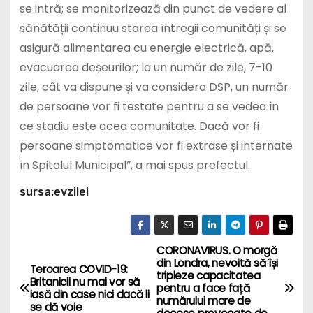
se intră; se monitorizează din punct de vedere al
sănătății continuu starea întregii comunități și se
asigură alimentarea cu energie electrică, apă,
evacuarea deșeurilor; la un număr de zile, 7-10
zile, cât va dispune și va considera DSP, un număr
de persoane vor fi testate pentru a se vedea în
ce stadiu este acea comunitate. Dacă vor fi
persoane simptomatice vor fi extrase și internate
în Spitalul Municipal”, a mai spus prefectul.
sursa:evzilei
CORONAVIRUS. O morgă
P
din Londra, nevoită să își
Teroarea COVID-19:
tripleze capacitatea
o
Britanicii nu mai vor să
pentru a face față
iasă din case nici dacă li
numărului mare de
se dă voie