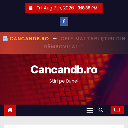
S
Fri. Aug 7th, 2026
3:18:37 PM
k
i
p
t
CANCANDB.RO
—
PRIMUL CU ȘTIREA,
o
PRIMUL CU ADEVĂRUL!
c
o
Cancandb.ro
n
t
Stiri pe Bune!
e
n
t