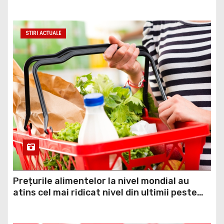
minciună grosolană prin care încearcă să
acopere culpa PNL-USR
STIRI ACTUALE
Prețurile alimentelor la nivel mondial au
atins cel mai ridicat nivel din ultimii peste
trei ani. În ultima lună, grâul s-a scumpit cel
mai mult (+5,8%), pe fondul secetei, dar și al