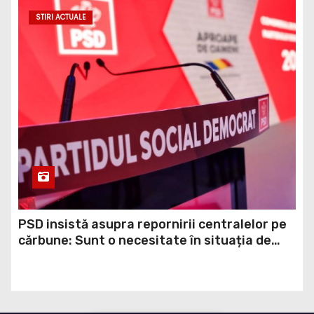
temerilor că războiul din Ucraina va perturba
STIRI ACTUALE
din nou exporturile prin Marea Neagră.
PSD insistă asupra repornirii centralelor pe
cărbune: Sunt o necesitate în situația de
forță majoră a țării