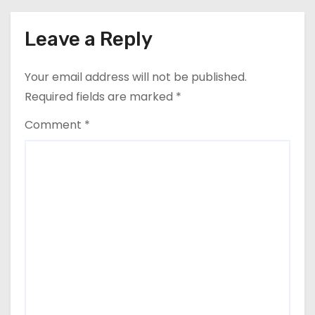
cel mai mult (+5,8%), pe fondul
n
secetei, dar și al temerilor că
războiul din Ucraina va perturba
Leave a Reply
din nou exporturile prin Marea
Neagră.
Your email address will not be published.
Required fields are marked
*
Comment
*