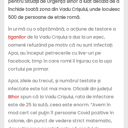
pentru Situații de Urgență Bihor a luat decizia de a
închide toată zona din Vadu Crișului, unde locuiesc
500 de persoane de etnie romă.
În urmă cu o săptămână, o acțiune de testare a
țiganilor
de la Vadu Crișului a dus la un eșec,
oamenii refuzând pe motiv că nu sunt infectați.
Apoi, au început petrecerile cu live-uri pe
facebook, timp în care romii îl înjurau ca la ușa
cortului pe primar.
Apoi, zilele au trecut, și numărul testate și
infectate este tot mai mare. Oficialii din județul
Bihor
spun că la Vadu Crișului, rata de infectare
este de 25 la sută, ceea este enorm. ”Avem în
mod cert cel puţin 11 persoane Covid pozitive în
colonie, din punct de vedere strict matematic,