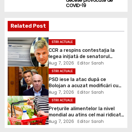
s
decese provocate de
COVID-19
t
n
Related Post
a
STIRI ACTUALE
v
CCR a respins contestaţia la
legea iniţiată de senatorul
i
Zamfir de la PSD, care permite
Aug 7, 2026
Editor Sarah
reluarea construcţiei
STIRI ACTUALE
g
hidrocentralelor din zonele
PSD iese la atac după ce
protejate
Bolojan a acuzat modificări cu
a
țintă politică la Legea ANI: O
Aug 7, 2026
Editor Sarah
minciună grosolană prin care
t
STIRI ACTUALE
încearcă să acopere culpa PNL-
Prețurile alimentelor la nivel
USR
i
mondial au atins cel mai ridicat
nivel din ultimii peste trei ani. În
Aug 7, 2026
Editor Sarah
o
ultima lună, grâul s-a scumpit