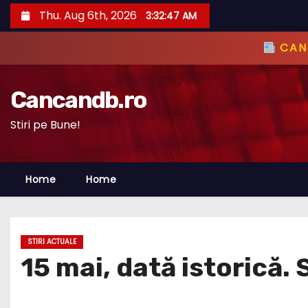
S
Thu. Aug 6th, 2026
3:32:48 AM
k
i
CANC
p
t
Cancandb.ro
o
c
Stiri pe Bune!
o
n
Home
Home
t
e
n
t
STIRI ACTUALE
15 mai, dată istorică.