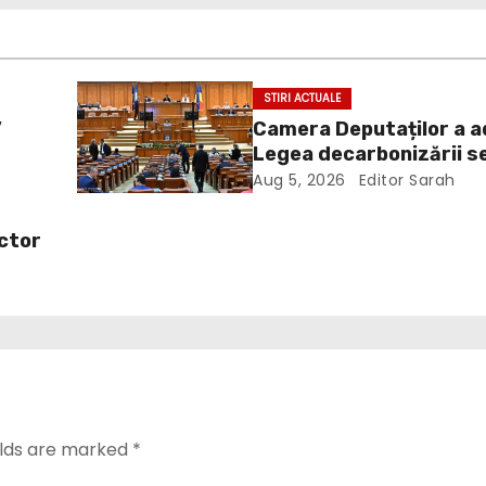
STIRI ACTUALE
”
Camera Deputaților a 
Legea decarbonizării s
energetic. Amendament
Aug 5, 2026
Editor Sarah
a
inclus în proiect
ictor
elds are marked
*