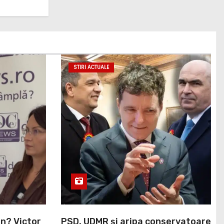
STIRI ACTUALE
an? Victor
PSD, UDMR și aripa conservatoare