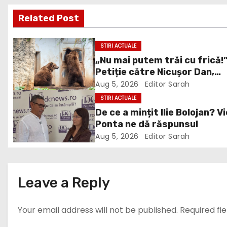
s
Related Post
t
n
STIRI ACTUALE
„Nu mai putem trăi cu frică!
a
Petiție către Nicușor Dan,
v
Bolojan și Buzoianu după
Aug 5, 2026
Editor Sarah
atacurile urșilor din Covasn
STIRI ACTUALE
i
De ce a mințit Ilie Bolojan? V
Ponta ne dă răspunsul
g
Aug 5, 2026
Editor Sarah
a
t
Leave a Reply
i
Your email address will not be published.
Required fi
o