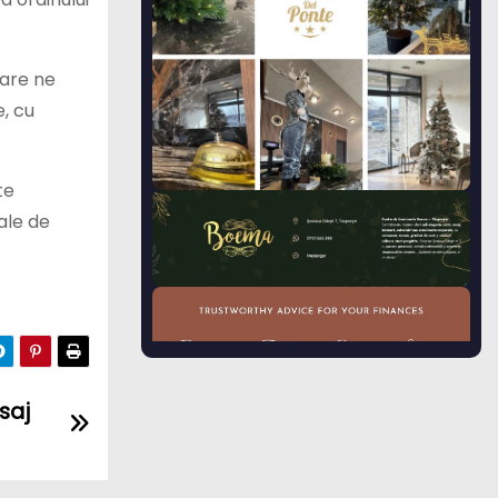
care ne
, cu
te
iale de
esaj