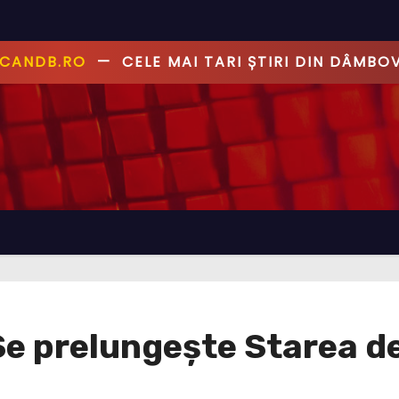
ANDB.RO
—
PRIMUL CU ȘTIREA, PRIMUL CU AD
 Se prelungește Starea 