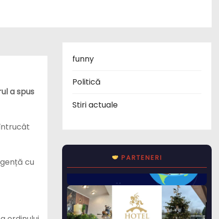
funny
Politică
ul a spus
Stiri actuale
întrucât
PARTENERI
urgență cu
a ordinului