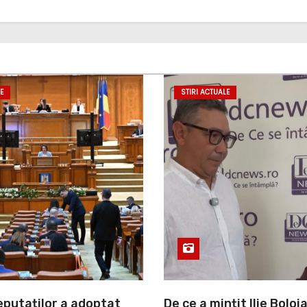
E
STIRI ACTUALE
putaților a adoptat
De ce a mințit Ilie Boloj