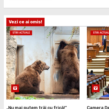
Vezi ce ai omis!
STIRI ACTUALE
STIRI ACTUAL
„Nu mai putem trăi cu frică!”
Camera De