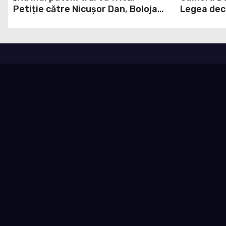
Petiție către Nicușor Dan, Bolojan
Legea deca
și Buzoianu după atacurile urșilor
energetic
din Covasna
inclus în p