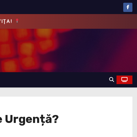
EVĂRUL!
de Urgență?