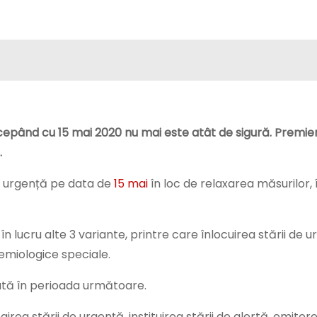
ncepând cu 15 mai 2020 nu mai este atât de sigură. Premier
.
de urgență pe data de
15 mai
în loc de relaxarea măsurilor, 
 în lucru alte 3 variante, printre care înlocuirea stării de 
emiologice speciale.
uată în perioada următoare.
girea stării de urgență, instituirea stării de alertă, emitere