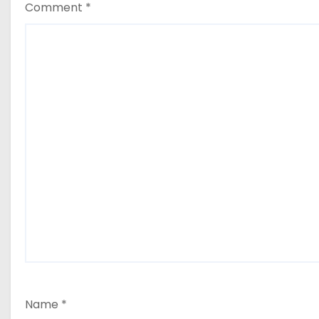
n
Comment
*
Name
*