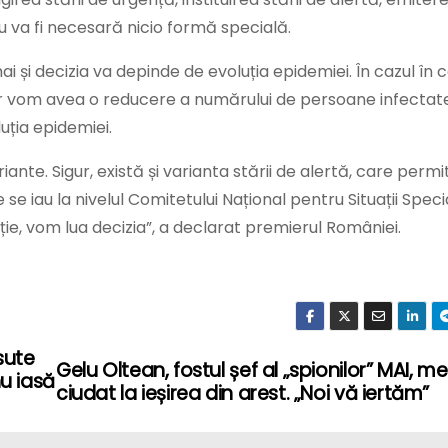
nu va fi necesară nicio formă specială.
și decizia va depinde de evoluția epidemiei. În cazul în 
r vom avea o reducere a numărului de persoane infectate
uția epidemiei.
te. Sigur, există și varianta stării de alertă, care permi
e se iau la nivelul Comitetului Național pentru Situații Spec
ție, vom lua decizia”, a declarat premierul României.
sute
Gelu Oltean, fostul șef al „spionilor” MAI, m
nu iasă
ciudat la ieșirea din arest. „Noi vă iertăm”