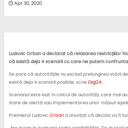
Apr 30, 2020
Ludovic Orban a declarat că relaxarea restricțiilor î
că există deja 4 scenarii cu care ne putem confrunta
Se pare că autoritățile nu exclud prelungirea stării 
există deja 4 scenarii posibile, scrie
Digi24.
Scenariul este luat în calcul de autorități, care mai au
stare de alertă sau implementarea unor măsuri epid
Premierul Ludovic
Orban
a anunțat că decizia va fi l
„Noi avem în evaluare toate posibilitățile. De la prelun