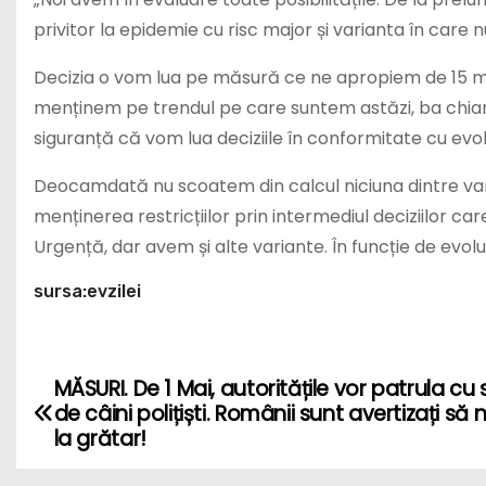
privitor la epidemie cu risc major și varianta în care 
Decizia o vom lua pe măsură ce ne apropiem de 15 mai 
menținem pe trendul pe care suntem astăzi, ba chia
siguranță că vom lua deciziile în conformitate cu evol
Deocamdată nu scoatem din calcul niciuna dintre varian
menținerea restricțiilor prin intermediul deciziilor car
Urgență, dar avem și alte variante. În funcție de evolu
sursa:evzilei
MĂSURI. De 1 Mai, autoritățile vor patrula cu 
P
de câini polițiști. Românii sunt avertizați să 
o
la grătar!