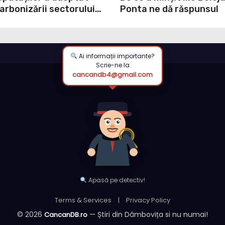
rbonizării sectorului
Ponta ne dă răspunsul
. Amendamentul PSD,
roiect
Ai informații importante?
Scrie-ne la
cancandb4@gmail.com
Apasă pe detectiv!
Terms & Services
|
Privacy Policy
© 2026
— Știri din Dâmbovița si nu numai!
CancanDB.ro