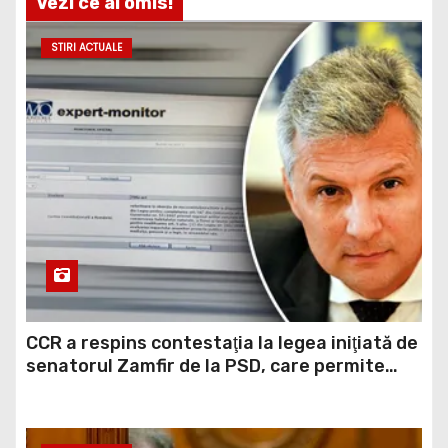
Vezi ce ai omis!
STIRI ACTUALE
CCR a respins contestaţia la legea iniţiată de
senatorul Zamfir de la PSD, care permite
reluarea construcţiei hidrocentralelor din
zonele protejate