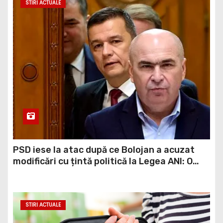
STIRI ACTUALE
PSD iese la atac după ce Bolojan a acuzat
modificări cu țintă politică la Legea ANI: O
minciună grosolană prin care încearcă să
acopere culpa PNL-USR
STIRI ACTUALE