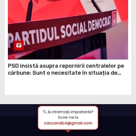
PSD insistă asupra repornirii centralelor pe
cărbune: Sunt o necesitate în situația de
forță majoră a țării
Ai informații importante?
Scrie-ne la
cancandb4@gmail.com