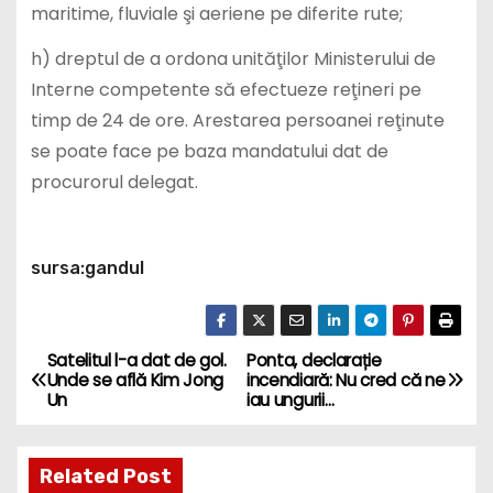
maritime, fluviale şi aeriene pe diferite rute;
h) dreptul de a ordona unităţilor Ministerului de
Interne competente să efectueze reţineri pe
timp de 24 de ore. Arestarea persoanei reţinute
se poate face pe baza mandatului dat de
procurorul delegat.
sursa:gandul
Satelitul l-a dat de gol.
Ponta, declarație
P
Unde se află Kim Jong
incendiară: Nu cred că ne
Un
iau ungurii…
o
s
Related Post