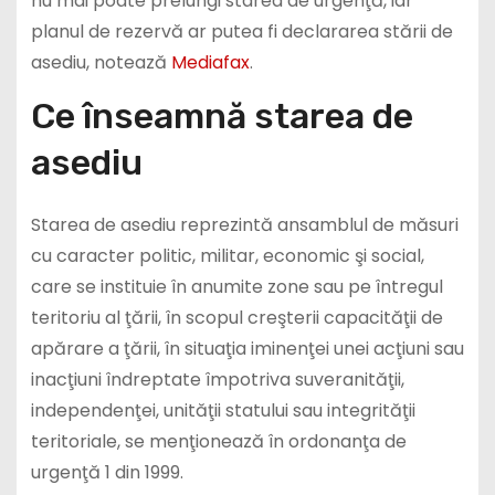
nu mai poate prelungi starea de urgenţă, iar
planul de rezervă ar putea fi declararea stării de
asediu, notează
Mediafax
.
Ce înseamnă starea de
asediu
Starea de asediu reprezintă ansamblul de măsuri
cu caracter politic, militar, economic şi social,
care se instituie în anumite zone sau pe întregul
teritoriu al ţării, în scopul creşterii capacităţii de
apărare a ţării, în situaţia iminenţei unei acţiuni sau
inacţiuni îndreptate împotriva suveranităţii,
independenţei, unităţii statului sau integrităţii
teritoriale, se menţionează în ordonanţa de
urgenţă 1 din 1999.