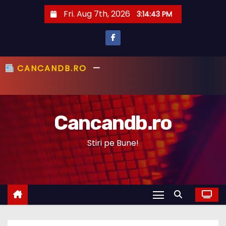
S
Fri. Aug 7th, 2026
3:14:44 PM
k
i
p
t
CANCANDB.RO
—
PRIMUL CU ȘTIREA,
o
PRIMUL CU ADEVĂRUL!
c
o
Cancandb.ro
n
t
Stiri pe Bune!
e
n
t