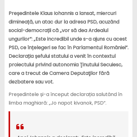
Președintele Klaus Iohannis a lansat, miercuri
dimineață, un atac dur la adresa PSD, acuzând
social-democrații că „vor să dea Ardealul
ungurilor”: „Este incredibil unde s-a ajuns cu acest
PSD, ce înțelegeri se fac în Parlamentul României”.
Declarația șefului statului a venit în contextul
proiectului privind autonomia Ţinutului Secuiesc,
care a trecut de Camera Deputaţilor fără
dezbatere sau vot.
Președintele și-a început declarația salutând în
limba maghiară: „Jo napot kivanok, PSD”.