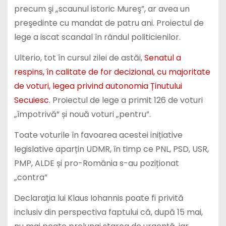
precum şi „scaunul istoric Mureş”, ar avea un
preşedinte cu mandat de patru ani. Proiectul de
lege a iscat scandal în rândul politicienilor.
Ulterio, tot în cursul zilei de astăi,
Senatul a
respins, în calitate de for decizional, cu majoritate
de voturi, legea privind autonomia Ținutului
Secuiesc
. Proiectul de lege a primit 126 de voturi
„împotrivă” și nouă voturi „pentru”.
Toate voturile în favoarea acestei inițiative
legislative aparțin UDMR, în timp ce PNL, PSD, USR,
PMP, ALDE și pro-România s-au poziționat
„contra”
Declaraţia lui Klaus Iohannis poate fi privită
inclusiv din perspectiva faptului că, după 15 mai,