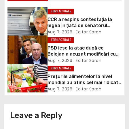
t
STIRI ACTUALE
n
CCR a respins contestaţia la
legea iniţiată de senatorul
a
Zamfir de la PSD, care permite
Aug 7, 2026
Editor Sarah
reluarea construcţiei
v
STIRI ACTUALE
hidrocentralelor din zonele
PSD iese la atac după ce
protejate
i
Bolojan a acuzat modificări cu
țintă politică la Legea ANI: O
Aug 7, 2026
Editor Sarah
g
minciună grosolană prin care
STIRI ACTUALE
încearcă să acopere culpa PNL-
a
Prețurile alimentelor la nivel
USR
mondial au atins cel mai ridicat
t
nivel din ultimii peste trei ani. În
Aug 7, 2026
Editor Sarah
ultima lună, grâul s-a scumpit
i
cel mai mult (+5,8%), pe fondul
secetei, dar și al temerilor că
o
războiul din Ucraina va perturba
Leave a Reply
din nou exporturile prin Marea
n
Neagră.