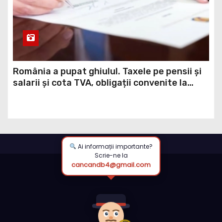
România a pupat ghiulul. Taxele pe pensii și
salarii și cota TVA, obligații convenite la
Washington printr-un Acord semnat pe 16
aprilie / DOCUMENT
Ai informații importante?
Scrie-ne la
cancandb4@gmail.com