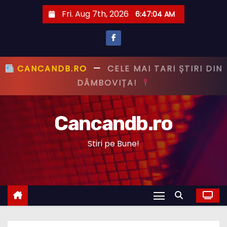
S
Fri. Aug 7th, 2026
6:47:05 AM
k
i
p
t
CANCANDB.RO
—
PRIMUL CU ȘTIREA,
o
PRIMUL CU ADEVĂRUL!
c
o
Cancandb.ro
n
t
Stiri pe Bune!
e
n
t