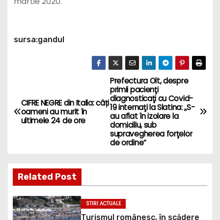
martie 2020.
sursa:gandul
Prefectura Olt, despre
P
primii pacienţi
diagnosticaţi cu Covid-
o
CIFRE NEGRE din Italia: câți
19 internaţi la Slatina: „S-
oameni au murit în
au aflat în izolare la
ultimele 24 de ore
s
domiciliu, sub
supravegherea forţelor
de ordine“
t
n
Related Post
a
STIRI ACTUALE
v
Turismul românesc, în scădere