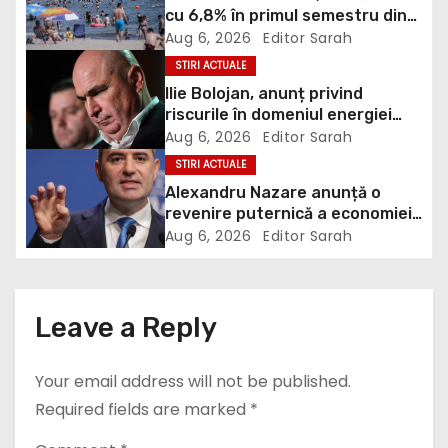
i
cu 6,8% în primul semestru din
2026
Aug 6, 2026
Editor Sarah
g
STIRI ACTUALE
Ilie Bolojan, anunț privind
a
riscurile în domeniul energiei
electrice. Ce a decis Guvernul
Aug 6, 2026
Editor Sarah
t
STIRI ACTUALE
i
Alexandru Nazare anunță o
revenire puternică a economiei
o
în 2027: Inflația va scădea,
Aug 6, 2026
Editor Sarah
consumul va crește
n
Leave a Reply
Your email address will not be published.
Required fields are marked
*