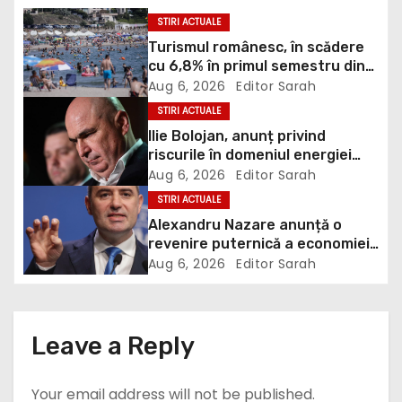
a
STIRI ACTUALE
Turismul românesc, în scădere
v
cu 6,8% în primul semestru din
2026
Aug 6, 2026
Editor Sarah
i
STIRI ACTUALE
g
Ilie Bolojan, anunț privind
riscurile în domeniul energiei
a
electrice. Ce a decis Guvernul
Aug 6, 2026
Editor Sarah
STIRI ACTUALE
t
Alexandru Nazare anunță o
revenire puternică a economiei
i
în 2027: Inflația va scădea,
Aug 6, 2026
Editor Sarah
consumul va crește
o
n
Leave a Reply
Your email address will not be published.