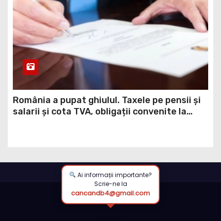
România a pupat ghiulul. Taxele pe pensii și
salarii și cota TVA, obligații convenite la
Washington printr-un Acord semnat pe 16
aprilie / DOCUMENT
Ai informații importante?
Scrie-ne la
cancandb4@gmail.com