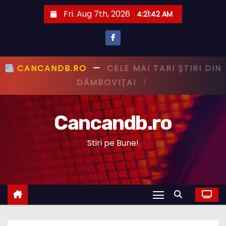
S
Fri. Aug 7th, 2026
4:21:43 AM
k
i
p
t
CANCANDB.RO
—
PRIMUL CU ȘTIREA,
o
PRIMUL CU ADEVĂRUL!
c
o
Cancandb.ro
n
t
Stiri pe Bune!
e
n
t