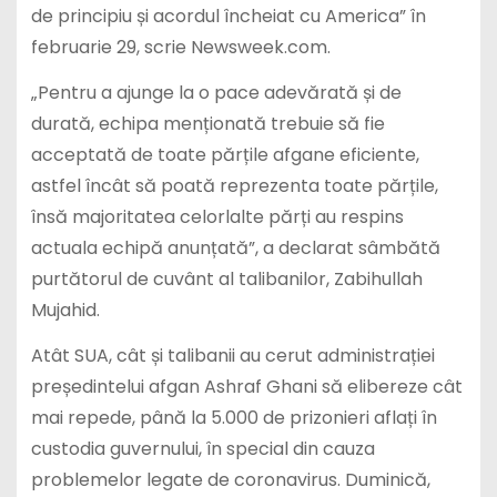
de principiu și acordul încheiat cu America” în
februarie 29, scrie Newsweek.com.
„Pentru a ajunge la o pace adevărată și de
durată, echipa menționată trebuie să fie
acceptată de toate părțile afgane eficiente,
astfel încât să poată reprezenta toate părțile,
însă majoritatea celorlalte părți au respins
actuala echipă anunțată”, a declarat sâmbătă
purtătorul de cuvânt al talibanilor, Zabihullah
Mujahid.
Atât SUA, cât și talibanii au cerut administrației
președintelui afgan Ashraf Ghani să elibereze cât
mai repede, până la 5.000 de prizonieri aflați în
custodia guvernului, în special din cauza
problemelor legate de coronavirus. Duminică,