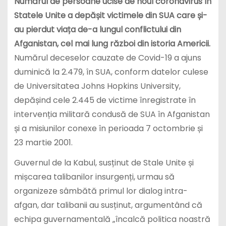
Numărul de persoane ucise de noul coronavirus în
Statele Unite a depășit victimele din SUA care și-
au pierdut viața de-a lungul conflictului din
Afganistan, cel mai lung război din istoria Americii.
Numărul deceselor cauzate de Covid-19 a ajuns
duminică la 2.479, în SUA, conform datelor culese
de Universitatea Johns Hopkins University,
depășind cele 2.445 de victime înregistrate în
intervenția militară condusă de SUA în Afganistan
și a misiunilor conexe în perioada 7 octombrie și
23 martie 2001.
Guvernul de la Kabul, susținut de Stale Unite și
mișcarea talibanilor insurgenți, urmau să
organizeze sâmbătă primul lor dialog intra-
afgan, dar talibanii au susținut, argumentând că
echipa guvernamentală „încalcă politica noastră