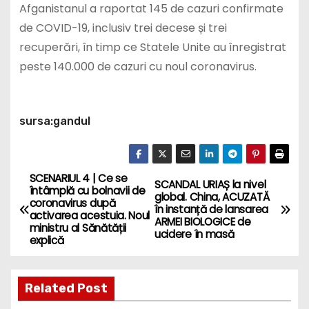
Afganistanul a raportat 145 de cazuri confirmate
de COVID-19, inclusiv trei decese și trei
recuperări, în timp ce Statele Unite au înregistrat
peste 140.000 de cazuri cu noul coronavirus.
sursa:gandul
SCENARIUL 4 | Ce se
P
SCANDAL URIAȘ la nivel
întâmplă cu bolnavii de
global. China, ACUZATĂ
coronavirus după
o
în instanță de lansarea
activarea acestuia. Noul
ARMEI BIOLOGICE de
ministru al Sănătății
ucidere în masă
s
explică
t
Related Post
n