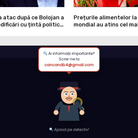
a atac după ce Bolojan a
Prețurile alimentelor la
ificări cu țintă politică
mondial au atins cel mai
NI: O minciună
nivel din ultimii peste tr
prin care încearcă să
ultima lună, grâul s-a s
ulpa PNL-USR
mai mult (+5,8%), pe fo
secetei, dar și al temeri
Ai informații importante?
Scrie-ne la
războiul din Ucraina va
cancandb4@gmail.com
din nou exporturile pri
Neagră.
Apasă pe detectiv!