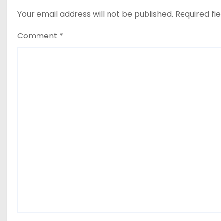
Neagră.
Your email address will not be published.
Required fi
o
n
Comment
*