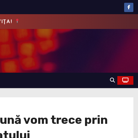
EVĂRUL!
eună vom trece prin
atului