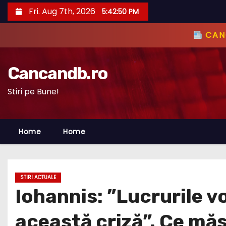
S
Fri. Aug 7th, 2026
5:42:51 PM
k
i
CANC
p
t
Cancandb.ro
o
c
Stiri pe Bune!
o
n
Home
Home
t
e
n
t
STIRI ACTUALE
Iohannis: ”Lucrurile v
această criză”. Ce măs