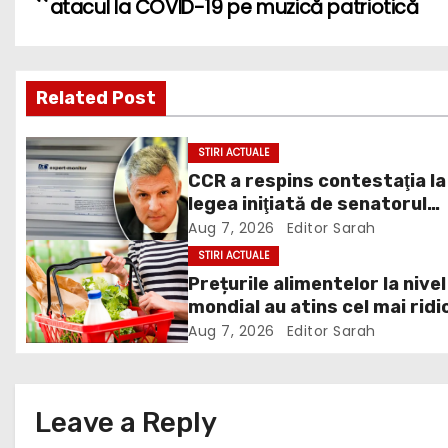
atacul la COVID-19 pe muzică patriotică
o
s
Related Post
t
n
STIRI ACTUALE
CCR a respins contestaţia la
a
legea iniţiată de senatorul
v
Zamfir de la PSD, care permi
Aug 7, 2026
Editor Sarah
reluarea construcţiei
STIRI ACTUALE
i
hidrocentralelor din zonele
Prețurile alimentelor la nivel
protejate
mondial au atins cel mai ridi
g
nivel din ultimii peste trei ani
Aug 7, 2026
Editor Sarah
a
ultima lună, grâul s-a scump
cel mai mult (+5,8%), pe fon
t
secetei, dar și al temerilor c
Leave a Reply
războiul din Ucraina va pert
i
din nou exporturile prin Mar