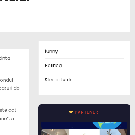
funny
cinta
Politică
Stiri actuale
fondul
paturi de
este dat
PARTENERI
une”, a