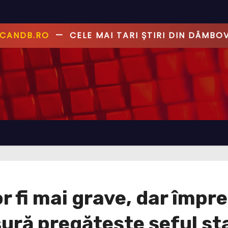
ANDB.RO
—
PRIMUL CU ȘTIREA, PRIMUL CU AD
or fi mai grave, dar împr
ură pregătește șeful st