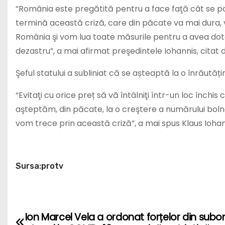
”România este pregătită pentru a face faţă cât se po
termină această criză, care din păcate va mai dura, v
România şi vom lua toate măsurile pentru a avea dotăril
dezastru”, a mai afirmat preşedintele Iohannis, citat 
Şeful statului a subliniat că se așteaptă la o înrăutăț
“Evitaţi cu orice preț să vă întâlniţi într-un loc închis
aşteptăm, din păcate, la o creştere a numărului bolna
vom trece prin această criză”, a mai spus Klaus Iohan
Sursa:protv
P
Ion Marcel Vela a ordonat forțelor din subo