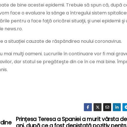
ate de bine acestei epidemii. Trebuie să spun că, după c
om face o evaluare la sânge a întregului sistem spitalice
e pentru a face faţă oricărei situaţii, şi unei epidemii şi 
de news.ro.
ire a situației cauzate de răspândirea noului coronavirus.
 cu mai mulţi oameni. Lucrurile în continuare vor fi mai grav
vilor, dar statul se pregăteşte din ce în ce mai bine. Îm
nis.
Prințesa Teresa a Spaniei a murit vârsta d
rdine
ani, după ce a fost depistată pozitiv pentr