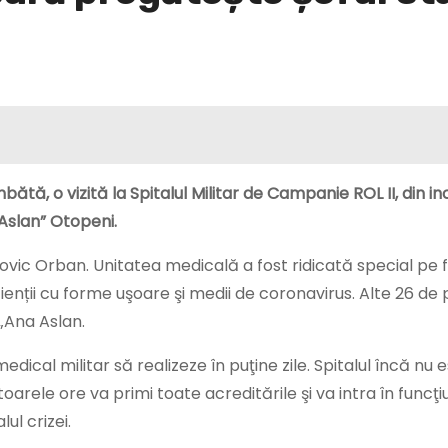
ătă, o vizită la Spitalul Militar de Campanie ROL II, din in
 Aslan” Otopeni.
udovic Orban. Unitatea medicală a fost ridicată special pe 
ienții cu forme uşoare şi medii de coronavirus. Alte 26 de 
i „Ana Aslan.
edical militar să realizeze în puţine zile. Spitalul încă nu 
oarele ore va primi toate acreditările şi va intra în funcţi
ul crizei.