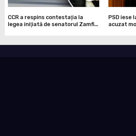
CCR a respins contestaţia la
PSD iese l
legea iniţiată de senatorul Zamfir
acuzat mod
de la PSD, care permite reluarea
la Legea A
construcţiei hidrocentralelor din
grosolană 
zonele protejate
acopere c