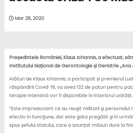
Mar 28, 2020
Președintele României, Klaus Iohannis, a efectuat, sâmb
Institutului Național de Gerontologie și Geriatrie „Ana
Alături de Klaus Iohannis, a participat și premierul L
răspândirii Covid-19, va avea 132 de paturi pentru pac
terapie intensivă vor fi disponibile în interiorul unități
“Este impresionant ce au reuşit militarii şi personalul m
efectiv în funcţiune, dar este gata pregătit şi în următ
spus șefului statului, care a anunțat măsuri dure la final