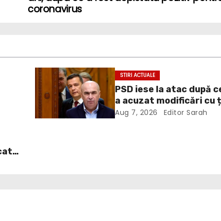
coronavirus
STIRI ACTUALE
PSD iese la atac după c
a acuzat modificări cu 
te
politică la Legea ANI: O
Aug 7, 2026
Editor Sarah
grosolană prin care înc
acopere culpa PNL-USR
cat
. În
it
dul
ă
urba
ea