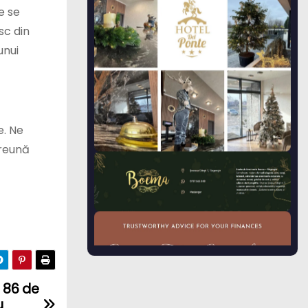
e se
sc din
unui
e. Ne
preună
e 86 de
u