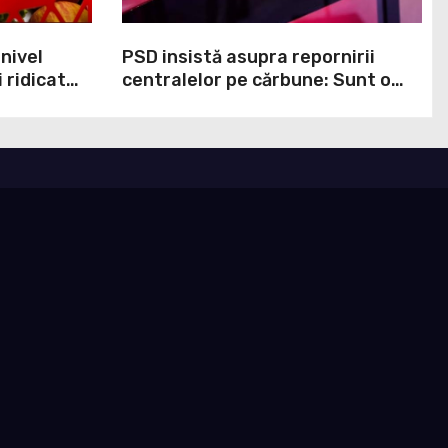
 nivel
PSD insistă asupra repornirii
 ridicat
centralelor pe cărbune: Sunt o
ei ani. În
necesitate în situația de forță
cumpit cel
majoră a țării
ndul
lor că
 perturba
n Marea