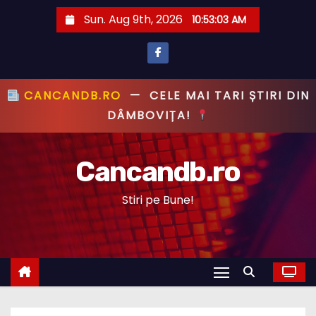
S
Sun. Aug 9th, 2026
10:53:04 AM
k
i
p
t
CANCANDB.RO
—
PRIMUL CU ȘTIREA,
o
PRIMUL CU ADEVĂRUL!
c
o
Cancandb.ro
n
t
Stiri pe Bune!
e
n
t