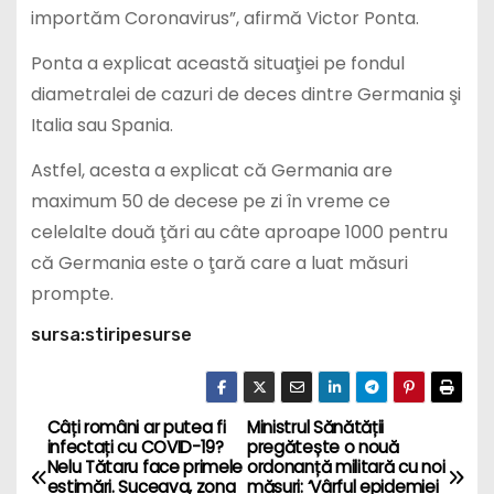
importăm Coronavirus”, afirmă Victor Ponta.
Ponta a explicat această situaţiei pe fondul
diametralei de cazuri de deces dintre Germania şi
Italia sau Spania.
Astfel, acesta a explicat că Germania are
maximum 50 de decese pe zi în vreme ce
celelalte două ţări au câte aproape 1000 pentru
că Germania este o ţară care a luat măsuri
prompte.
sursa:stiripesurse
Câți români ar putea fi
Ministrul Sănătății
P
infectați cu COVID-19?
pregătește o nouă
Nelu Tătaru face primele
ordonanță militară cu noi
o
estimări. Suceava, zona
măsuri: ‘Vârful epidemiei