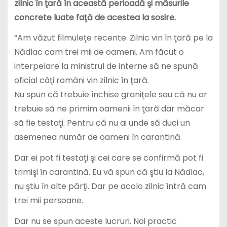
zilnic în ţară în această perioadă şi măsurile
concrete luate faţă de acestea la sosire.
“Am văzut filmuleţe recente. Zilnic vin în ţară pe la
Nădlac cam trei mii de oameni. Am făcut o
interpelare la ministrul de interne să ne spună
oficial câţi români vin zilnic în ţară.
Nu spun că trebuie închise graniţele sau că nu ar
trebuie să ne primim oamenii în ţară dar măcar
să fie testaţi. Pentru că nu ai unde să duci un
asemenea număr de oameni în carantină.
Dar ei pot fi testaţi şi cei care se confirmă pot fi
trimişi în carantină. Eu vă spun că ştiu la Nădlac,
nu ştiu în alte părţi. Dar pe acolo zilnic întră cam
trei mii persoane.
Dar nu se spun aceste lucruri. Noi practic