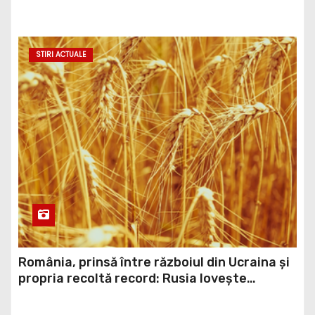
asemănător fostului club de fotbal Dinamo
Victoria, care a aparținut Miliției
STIRI ACTUALE
România, prinsă între războiul din Ucraina și
propria recoltă record: Rusia lovește
porturile ucrainene, iar țara noastră ar
putea redeveni principala rută pentru