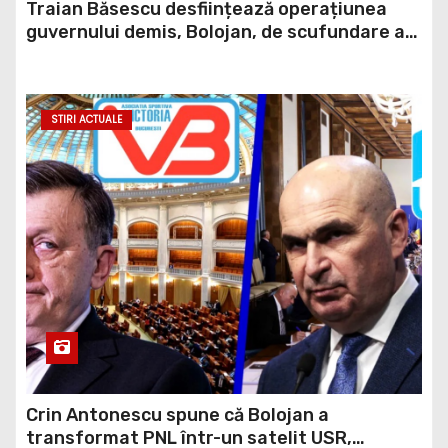
Traian Băsescu desființează operațiunea
guvernului demis, Bolojan, de scufundare a
barjelor în Dunăre: „Este o improvizație”
STIRI ACTUALE
Crin Antonescu spune că Bolojan a
transformat PNL într-un satelit USR,