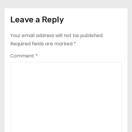
o
putea redeveni principala rută
pentru exportul cerealelor
n
Leave a Reply
Your email address will not be published.
Required fields are marked
*
Comment
*