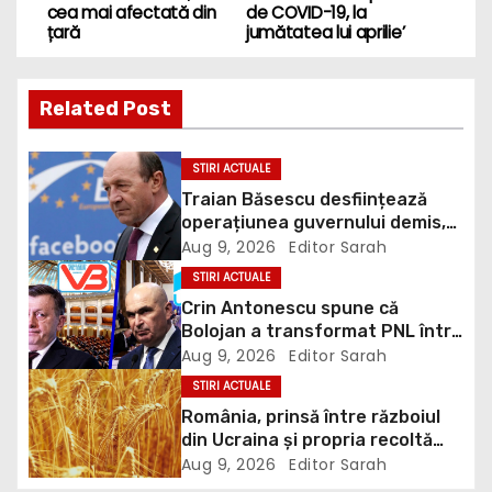
cea mai afectată din
de COVID-19, la
s
țară
jumătatea lui aprilie’
t
Related Post
n
a
STIRI ACTUALE
Traian Băsescu desființează
v
operațiunea guvernului demis,
Bolojan, de scufundare a
Aug 9, 2026
Editor Sarah
i
barjelor în Dunăre: „Este o
STIRI ACTUALE
improvizație”
g
Crin Antonescu spune că
Bolojan a transformat PNL într-
a
un satelit USR, asemănător
Aug 9, 2026
Editor Sarah
fostului club de fotbal Dinamo
STIRI ACTUALE
t
Victoria, care a aparținut Miliției
România, prinsă între războiul
din Ucraina și propria recoltă
i
record: Rusia lovește porturile
Aug 9, 2026
Editor Sarah
ucrainene, iar țara noastră ar