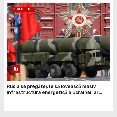
exportul cerealelor
STIRI ACTUALE
Rusia se pregătește să lovească masiv
infrastructura energetică a Ucrainei: ar
putea folosi rachete balistice din rezerva
strategică (ISW)