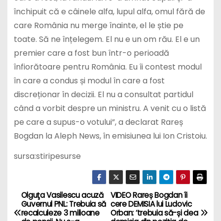
care România nu merge înainte, el le știe pe
toate. Să ne înțelegem. El nu e un om rău. El e un
premier care a fost bun într-o perioadă
înfiorătoare pentru România. Eu îi contest modul
în care a condus și modul în care a fost
discreționar în decizii. El nu a consultat partidul
când a vorbit despre un ministru. A venit cu o listă
pe care a supus-o votului”, a declarat Rareș
Bogdan la Aleph News, în emisiunea lui Ion Cristoiu.
sursa:stiripesurse
Olguţa Vasilescu acuză
VIDEO Rareș Bogdan îi
P
Guvernul PNL: Trebuia să
cere DEMISIA lui Ludovic
recalculeze 3 milioane
Orban: ‘trebuia să-și dea
o
de pensii. Nu s-a
demisia din poziția de
recalculat niciun dosar
președinte de partid’