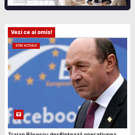
Vezi ce ai omis!
STIRI ACTUALE
Traian Băsescu desființează operațiunea
guvernului demis, Bolojan, de scufundare a