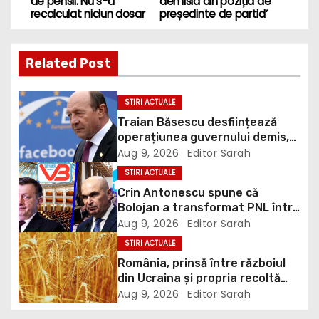
s
t
Related Post
n
STIRI ACTUALE
a
Traian Băsescu desființează
operațiunea guvernului demis,
v
Bolojan, de scufundare a
Aug 9, 2026
Editor Sarah
barjelor în Dunăre: „Este o
i
STIRI ACTUALE
improvizație”
Crin Antonescu spune că
g
Bolojan a transformat PNL într-
un satelit USR, asemănător
Aug 9, 2026
Editor Sarah
a
fostului club de fotbal Dinamo
STIRI ACTUALE
Victoria, care a aparținut Miliției
România, prinsă între războiul
t
din Ucraina și propria recoltă
record: Rusia lovește porturile
i
Aug 9, 2026
Editor Sarah
ucrainene, iar țara noastră ar
putea redeveni principala rută
o
pentru exportul cerealelor