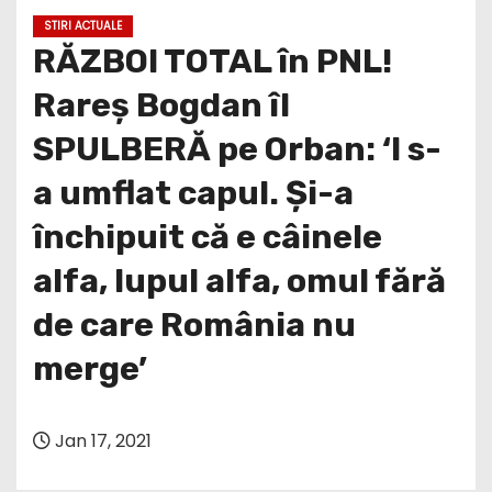
RĂZBOI TOTAL în PNL!
Rareș Bogdan îl
SPULBERĂ pe Orban: ‘I s-
a umflat capul. Și-a
închipuit că e câinele
alfa, lupul alfa, omul fără
de care România nu
merge’
Jan 17, 2021