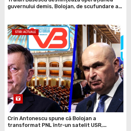
barjelor în Dunăre: „Este o improvizație”
STIRI ACTUALE
Crin Antonescu spune că Bolojan a
transformat PNL într-un satelit USR,
asemănător fostului club de fotbal Dinamo
Victoria, care a aparținut Miliției