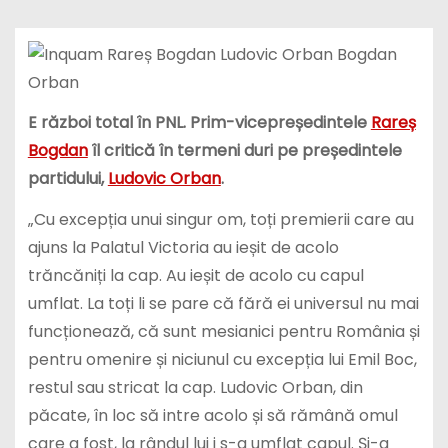
E război total în PNL. Prim-vicepreședintele
Rareș
Bogdan
îl critică în termeni duri pe președintele
partidului,
Ludovic Orban
.
„Cu excepția unui singur om, toți premierii care au
ajuns la Palatul Victoria au ieșit de acolo
trăncăniți la cap. Au ieșit de acolo cu capul
umflat. La toți li se pare că fără ei universul nu mai
funcționează, că sunt mesianici pentru România și
pentru omenire și niciunul cu excepția lui Emil Boc,
restul sau stricat la cap. Ludovic Orban, din
păcate, în loc să intre acolo și să rămână omul
care a fost, la rândul lui i s-a umflat capul. Și-a
închipuit că e câinele alfa, lupul alfa, omul fără de