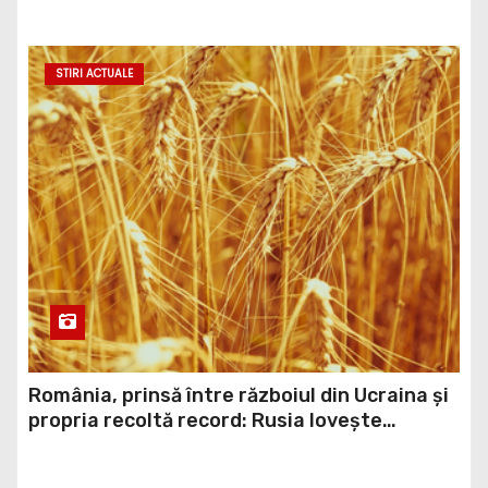
STIRI ACTUALE
România, prinsă între războiul din Ucraina și
propria recoltă record: Rusia lovește
porturile ucrainene, iar țara noastră ar
putea redeveni principala rută pentru
exportul cerealelor
STIRI ACTUALE