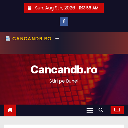
S
Sun. Aug 9th, 2026
11:13:59 AM
k
i
p
t
CANCANDB.RO
—
ȘTIRI PE BUNE!
o
c
Cancandb.ro
o
n
Stiri pe Bune!
t
e
n
t
STIRI ACTUALE