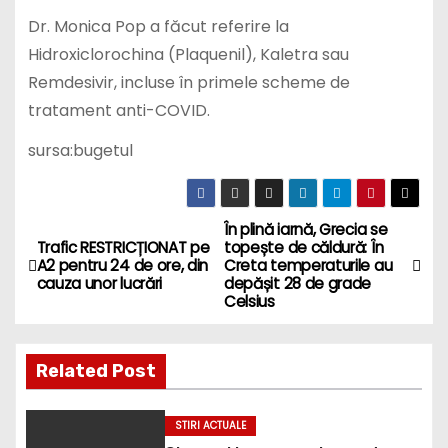
Dr. Monica Pop a făcut referire la
Hidroxiclorochina (Plaquenil), Kaletra sau
Remdesivir, incluse în primele scheme de
tratament anti-COVID.
sursa:bugetul
În plină iarnă, Grecia se
P
Trafic RESTRICȚIONAT pe
topește de căldură: În
A2 pentru 24 de ore, din
Creta temperaturile au
o
cauza unor lucrări
depășit 28 de grade
Celsius
s
t
Related Post
n
STIRI ACTUALE