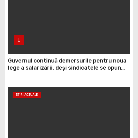
Guvernul continuă demersurile pentru noua
lege a salarizării, deși sindicatele se opun
categoric. Bolojan anunță când ar putea fi
depusă în Parlament
STIRI ACTUALE