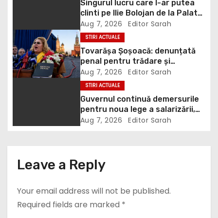
a
Singurul lucru care l-ar putea
clinti pe Ilie Bolojan de la Palatul
v
Victoria. Verdictul lui Bogdan
Aug 7, 2026
Editor Sarah
Chirieac
i
STIRI ACTUALE
Tovarășa Șoșoacă: denunțată
g
penal pentru trădare și
comunicarea de informații false
Aug 7, 2026
Editor Sarah
a
STIRI ACTUALE
Guvernul continuă demersurile
t
pentru noua lege a salarizării,
deși sindicatele se opun
i
Aug 7, 2026
Editor Sarah
categoric. Bolojan anunță când
ar putea fi depusă în Parlament
o
n
Leave a Reply
Your email address will not be published.
Required fields are marked
*