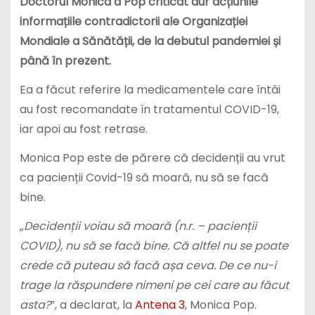
Doctorul Monica a Pop criticat dur acțiunile
informațiile contradictorii ale Organizației
Mondiale a Sănătății, de la debutul pandemiei și
până în prezent.
Ea a făcut referire la medicamentele care întâi
au fost recomandate în tratamentul COVID-19,
iar apoi au fost retrase.
Monica Pop este de părere că decidenții au vrut
ca pacienții Covid-19 să moară, nu să se facă
bine.
„
Decidenții voiau să moară (n.r. – pacienții
COVID), nu să se facă bine. Că altfel nu se poate
crede că puteau să facă așa ceva. De ce nu-i
trage la răspundere nimeni pe cei care au făcut
asta?
”, a declarat, la
Antena 3
, Monica Pop.