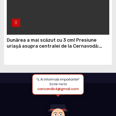
Dunărea a mai scăzut cu 3 cm! Presiune
uriașă asupra centralei de la Cernavodă:
reactorul 2 riscă să fie închis
🔍 Ai informații importante?
Scrie-ne la
cancandb4@gmail.com