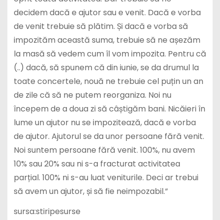
decidem dacă e ajutor sau e venit. Dacă e vorba
de venit trebuie să plătim. Și dacă e vorba să
impozităm această suma, trebuie să ne așezăm
la masă să vedem cum îl vom impozita. Pentru că
(..) dacă, să spunem că din iunie, se da drumul la
toate concertele, nouă ne trebuie cel puțin un an
de zile că să ne putem reorganiza. Noi nu
începem de a doua zi să câștigăm bani. Nicăieri în
lume un ajutor nu se impozitează, dacă e vorba
de ajutor. Ajutorul se da unor persoane fără venit.
Noi suntem persoane fără venit. 100%, nu avem
10% sau 20% sau ni s-a fracturat activitatea
parțial. 100% ni s-au luat veniturile. Deci ar trebui
să avem un ajutor, și să fie neimpozabil.”
sursa:stiripesurse