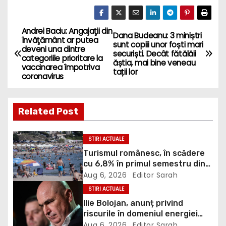
Andrei Baciu: Angajaţii din
P
Dana Budeanu: 3 miniștri
învăţământ ar putea
sunt copiii unor foști mari
deveni una dintre
o
securiști. Decât fătălăii
categoriile prioritare la
ăștia, mai bine veneau
vaccinarea împotriva
tații lor
s
coronavirus
t
Related Post
n
a
STIRI ACTUALE
Turismul românesc, în scădere
v
cu 6,8% în primul semestru din
2026
Aug 6, 2026
Editor Sarah
i
STIRI ACTUALE
g
Ilie Bolojan, anunț privind
riscurile în domeniul energiei
electrice. Ce a decis Guvernul
Aug 6, 2026
Editor Sarah