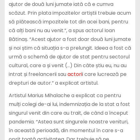
ajutor de două luni jumate iată că e cumva
scăzut. Prin plata impozitelor artiștii trebuie acum
să plătească impozitele tot din acei bani, pentru
că alți bani nu au venit.”, a spus actorul Ioan
Bătinaș. “Acest ajutor a fost doar două luni jumate
și noi știm că situația s-a prelungit. Ideea a fost că
urmă o schemă de ajutor de stat pentru sectorul
cultural, care a și venit (…) Din câte știu eu, nu au
intrat și freelancerii sau
actori
i care lucrează pe
drepturi de autor.” a explicat artistul.
Artistul Marius Mihalache a explicat ca pentru
mulți colegi de-ai lui, indemnizația de la stat a fost
singurul venit din care au trait, de când a început
pandemia. “Astea sunt singurele noastre venituri,
în această perioadă, din momentul în care s-a
oprit toată activitatea. Dar trebuie să ne