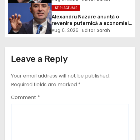
a
STIRI ACTUALE
t
Alexandru Nazare anunță o
revenire puternică a economiei
i
în 2027: Inflația va scădea,
Aug 6, 2026
Editor Sarah
consumul va crește
o
n
Leave a Reply
Your email address will not be published.
Required fields are marked
*
Comment
*