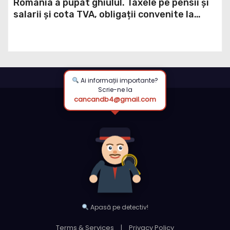
România a pupat ghiulul. Taxele pe pensii și
salarii și cota TVA, obligații convenite la
Washington printr-un Acord semnat pe 16
aprilie / DOCUMENT
Ai informații importante?
Scrie-ne la
cancandb4@gmail.com
Apasă pe detectiv!
Terms & Services
|
Privacy Policy