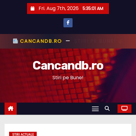
S
Fri. Aug 7th, 2026
5:35:02 AM
k
i
p
t
CANCANDB.RO
—
ȘTIRI PE BUNE!
o
c
Cancandb.ro
o
n
Stiri pe Bune!
t
e
n
t
STIRI ACTUALE