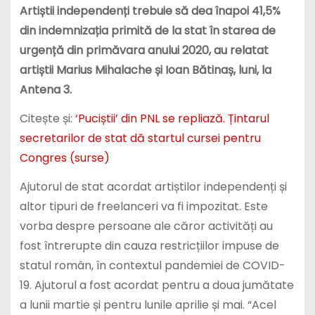
Artiștii independenți trebuie să dea înapoi 41,5%
din indemnizația primită de la stat în starea de
urgență din primăvara anului 2020, au relatat
artiștii Marius Mihalache și Ioan Bătinaș, luni, la
Antena 3.
Citește și:
‘Puciștii’ din PNL se repliază. Țintarul
secretarilor de stat dă startul cursei pentru
Congres (surse)
Ajutorul de stat acordat artiștilor independenți și
altor tipuri de freelanceri va fi impozitat. Este
vorba despre persoane ale căror activități au
fost întrerupte din cauza restricțiilor impuse de
statul român, în contextul pandemiei de COVID-
19. Ajutorul a fost acordat pentru a doua jumătate
a lunii martie și pentru lunile aprilie și mai. “Acel